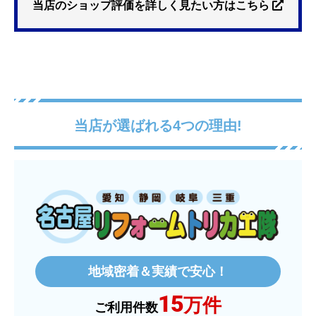
プも有ったが、5年保証しかなかった。
当店のショップ評価を詳しく見たい方はこちら
【注文からどのくらいで届きましたか？】
3日位
【その他感想・コメント】
特に問題なく使えています
当店が選ばれる4つの理由!
ものおきものおき
さん
2025年12月26日 18:45
欲しい商品をスムーズに注文できましたか？
はい
ショップからの連絡や対応は適切でしたか？
地域密着＆実績で安心！
はい
15
万件
予定の期日までに商品が届きましたか？
ご利用件数