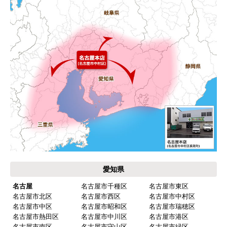
年11月頃（モバイルから）
【このショップを選んだ理由は？】
キッチン混合栓に続いて2回目の利用です。価格が
リーズナブルで、HPの構成から見てしっかりして
いる会社だなと思っていたので再度利用。やはり
期待通りにきちんと対応してもらえました。
【注文からどのくらいで届きましたか？】
工事日を自分から発注の2週間先にしていたので、
遅れることもなく予定通りに工事前に到着。
【その他感想・コメント】
保証書に添付する工事店の証明もきちんと対応し
愛知県
てくれてますので、アフターも安心できます。
名古屋
名古屋市千種区
名古屋市東区
次に何か交換タイミングが来たら、一番の候補先
名古屋市北区
名古屋市西区
名古屋市中村区
業者さんです。
名古屋市中区
名古屋市昭和区
名古屋市瑞穂区
名古屋市熱田区
名古屋市中川区
名古屋市港区
名古屋市南区
名古屋市守山区
名古屋市緑区