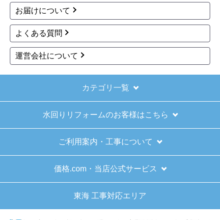
お届けについて
きょりけ
さん
よくある質問
2025年11月9日 07:54
運営会社について
欲しい商品をスムーズに注文できましたか？
はい
カテゴリ一覧
ショップからの連絡や対応は適切でしたか？
はい
水回りリフォームのお客様はこちら
予定の期日までに商品が届きましたか？
はい
ご利用案内・工事について
商品の梱包は必要十分なものでしたか？
はい
価格.com・当店公式サービス
またこのショップを利用したいですか？
はい
東海 工事対応エリア
【注文商品】給湯器 【注文時期】2025