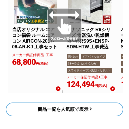
当店オリジナル エア
パナソニック R9シリ
パナ
コン福袋 ルームエア
ーズ 食器洗い乾燥機
ー
コン AIRCON-2017-
NP-45RS9S+ENSP-
NP
06-AR-KJ 工事セット
SDM-HTW 工事費込
SD
メーカー保証付!商品+工事
幅45cm
ドアパネルタイプ
幅45
68,800
円(税込)
33~40点（約4~5人分）
33
スライドオープン浅型（ミドル）
スラ
メーカー保証付!商品+工事
メー
124,494
12
円(税込)
商品一覧を人気順で表示