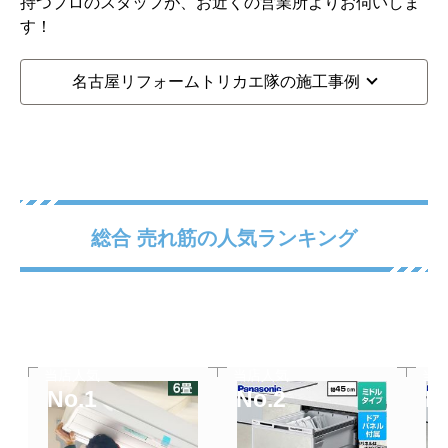
持つプロのスタッフが、お近くの営業所よりお伺いしま
す！
名古屋リフォームトリカエ隊の施工事例
総合 売れ筋の人気ランキング
当店人気
当店人気
当
No.1
No.2
N