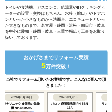
トイレや食洗機、ガスコンロ、給湯器やIHクッキングヒ
ーターの設置・交換はもちろん、水栓（蛇口）やドアホ
ンといった小さなものから洗面台、エコキュートといっ
た大きなものまで、名古屋・静岡・浜松・四日市・岐阜
を中心に愛知・静岡・岐阜・三重で幅広く工事をお取り
扱いしております。
おかげさまでリフォーム実績
5
万件突破！
当社でリフォーム頂いたお客様です。こんなに喜んで頂
きました！
2026年3月26日
2026年3月18日
2026
ナソニック 食器洗い乾燥
パロマ 瞬間湯沸器 PH-5BN-
リンナイ 食
13A
RSW-F4
機 NP-45MS9S