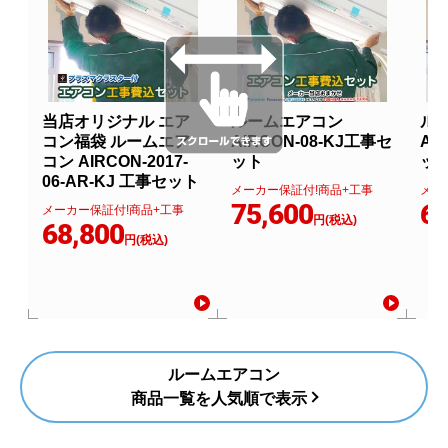
当店オリジナル エア
ルームエアコン
ル
コン福袋 ルームエア
AIRCON-08-KJ工事セ
AI
コン AIRCON-2017-
ット
ッ
06-AR-KJ 工事セット
メーカー保証付!商品+工事
メー
75,600
67
メーカー保証付!商品+工事
円(税込)
68,800
円(税込)
ルームエアコン
商品一覧を人気順で表示