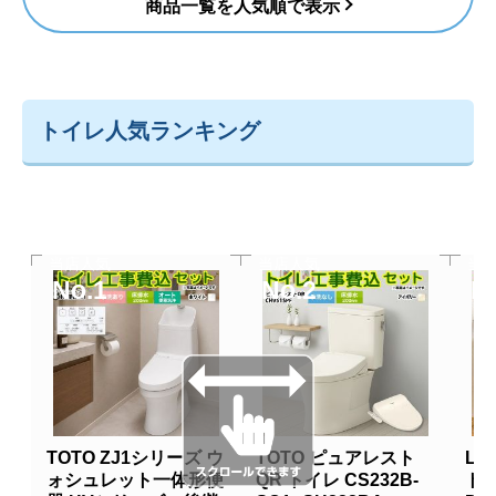
商品一覧を人気順で表示
トイレ人気ランキング
当店人気
当店人気
当
No.1
No.2
N
TOTO ZJ1シリーズ ウ
TOTO ピュアレスト
LI
ォシュレット一体形便
QR トイレ CS232B-
トイ