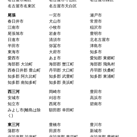
名古屋市名東区
名古屋市天白区
ピングーヒサコ
さん
2025年10月30日 14:53
尾張
一宮市
瀬戸市
春日井市
犬山市
常滑市
欲しい商品をスムーズに注文できましたか？
江南市
小牧市
稲沢市
尾張旭市
岩倉市
豊明市
はい
日進市
清須市
北名古屋市
ショップからの連絡や対応は適切でしたか？
半田市
弥冨市
津島市
東海市
大府市
知多市
はい
愛西市
あま市
愛知郡 東郷町
予定の期日までに商品が届きましたか？
海部郡 大治町
海部郡 蟹江町
海部郡 飛鳥村
西春日井郡 豊山町
丹羽郡 大口町
丹羽郡 扶桑町
はい
知多郡 阿久比町
知多郡 武豊町
知多郡 東浦町
商品の梱包は必要十分なものでしたか？
知多郡 南知多町
知多郡 美浜町
はい
西三河
岡崎市
豊田市
安城市
刈谷市
高浜市
またこのショップを利用したいですか？
知立市
西尾市
碧南市
はい
みよし市(離島は除
額田郡 幸田町
く)
【注文商品】換気扇・レンジフー
東三河
豊橋市
豊川市
ド 【注文時期】2025年08月頃（モバイル
蒲郡市
田原市
新城市
北設楽郡 設楽町
北設楽郡 東栄町
北設楽郡 豊根村