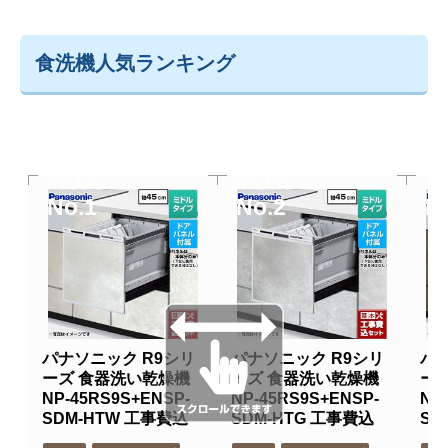
食洗機人気ランキング
当店人気
当店人気
当
No.1
No.2
N
パナソニック R9シリ
パナソニック R9シリ
パナ
ーズ 食器洗い乾燥機
ーズ 食器洗い乾燥機
ー
NP-45RS9S+ENSP-
NP-45RS9S+ENSP-
NP
SDM-HTW 工事費込
SDM-HTG 工事費込
SD