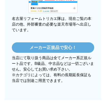
丁寧でした。
良いショップだと思います。
名古屋リフォームトリカエ隊は、現在ご覧の本
店の他、外部審査の必要な楽天市場等へ出店し
ています。
ぱぱまる2018
さん
2025年12月24日 21:44
欲しい商品をスムーズに注文できましたか？
メーカー正規品で安心！
はい
当店にて取り扱う商品は全てメーカー系正規ル
ショップからの連絡や対応は適切でしたか？
ート品です。B級品、中古品などは一切ございま
はい
せん。安心してお買い求め下さい。
予定の期日までに商品が届きましたか？
※カテゴリによっては、有料の長期延長保証も
当店では別途ご用意できます。
はい
商品の梱包は必要十分なものでしたか？
はい
またこのショップを利用したいですか？