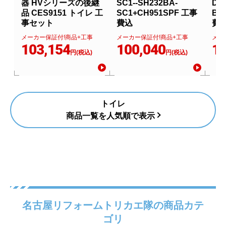
器 HVシリーズの後継
SC1--SH232BA-
DT-
品 CES9151 トイレ 工
SC1+CH951SPF 工事
BN
事セット
費込
費
メーカー保証付!商品+工事
メーカー保証付!商品+工事
メー
103,154
100,040
11
円(税込)
円(税込)
トイレ
商品一覧を人気順で表示
名古屋リフォームトリカエ隊の商品カテ
ゴリ