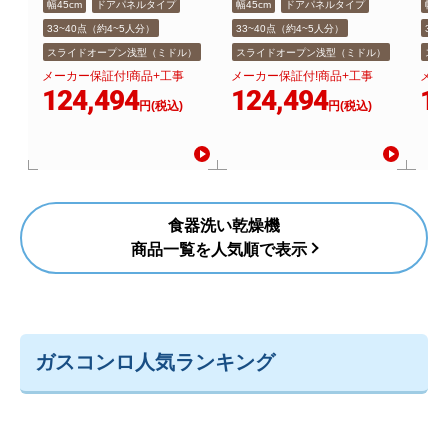
幅45cm
ドアパネルタイプ
幅45cm
ドアパネルタイプ
幅45
33~40点（約4~5人分）
33~40点（約4~5人分）
33
スライドオープン浅型（ミドル）
スライドオープン浅型（ミドル）
スラ
メーカー保証付!商品+工事
メーカー保証付!商品+工事
メー
124,494
124,494
12
円(税込)
円(税込)
食器洗い乾燥機
商品一覧を人気順で表示
ガスコンロ人気ランキング