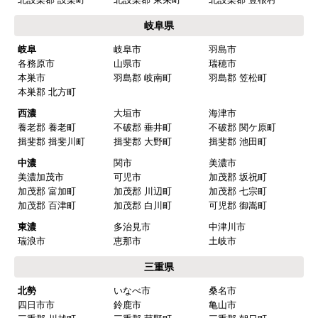
から）
岐阜県
【このショップを選んだ理由は？】
岐阜
岐阜市
羽島市
各務原市
山県市
瑞穂市
値段がとても安かったしレビューの内容がよかっ
本巣市
羽島郡 岐南町
羽島郡 笠松町
た
本巣郡 北方町
【注文からどのくらいで届きましたか？】
西濃
大垣市
海津市
養老郡 養老町
不破郡 垂井町
不破郡 関ケ原町
予定通りで
揖斐郡 揖斐川町
揖斐郡 大野町
揖斐郡 池田町
【その他感想・コメント】
中濃
関市
美濃市
美濃加茂市
可児市
加茂郡 坂祝町
加茂郡 富加町
加茂郡 川辺町
加茂郡 七宗町
マークレ
さん
加茂郡 百津町
加茂郡 白川町
可児郡 御嵩町
2025年10月10日 21:04
東濃
多治見市
中津川市
瑞浪市
恵那市
土岐市
欲しい商品をスムーズに注文できましたか？
三重県
はい
北勢
いなべ市
桑名市
ショップからの連絡や対応は適切でしたか？
四日市市
鈴鹿市
亀山市
はい