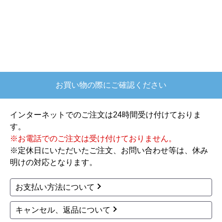
はい
【注文商品】炊飯器 【注文時期】2025
年10月頃
【このショップを選んだ理由は？】
欲しかったガス釜がほぼ最安で、他の方の評価も
お買い物の際にご確認ください
高かったので決めました
【注文からどのくらいで届きましたか？】
インターネットでのご注文は24時間受け付けておりま
注文が確定して3日で届きました。在庫があったの
す。
もあると思いますがあまりに早かったので少し驚
※お電話でのご注文は受け付けておりません。
きました。
※定休日にいただいたご注文、お問い合わせ等は、休み
明けの対応となります。
【その他感想・コメント】
ショップからの連絡もしっかりありましたし、商
お支払い方法について
品の梱包も、届いた後の連絡も十分なもので安心
できました。また機会があれば是非利用したいと
キャンセル、返品について
思います。