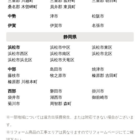
三重郡 川越町
三重郡 菰野町
三重郡 朝日町
桑名郡 木曽岬町
員弁郡 東員町
予定の期日までに商品が届きましたか？
はい
中勢
津市
松阪市
伊賀
伊賀市
名張市
商品の梱包は必要十分なものでしたか？
はい
静岡県
またこのショップを利用したいですか？
浜松市
浜松市中区
浜松市東区
はい
浜松市西区
浜松市南区
浜松市北区
浜松市浜北区
浜松市天竜区
【注文商品】浄水器・整水器 【注文時
中部
島田市
焼津市
期】2025年07月頃（モバイルから）
藤枝市
牧之原市
榛原郡 吉田町
榛原郡 川根本町
【このショップを選んだ理由は？】
西部
磐田市
掛川市
近隣で安く、評判が良かったため
袋井市
湖西市
御前崎市
菊川市
周智郡 森町
【注文からどのくらいで届きましたか？】
※一部地域については遠方出張費発生、または対応できない場合がございま
取付工事の数日前に調整して届けてくれた
す。
※リフォーム商品の工事エリアは異なりますのでリフォームページにてご確
【その他感想・コメント】
認下さい。