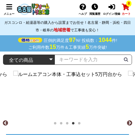
0
カート
メニュー
ヘルプ
閲覧履歴
ログイン/登録
ガスコンロ・給湯器等の購入から設置までお任せ！名古屋・静岡・浜松・四日
地域密着
市・岐阜の
で工事後も安心！
97
1044
圧倒的満足度
%! 投稿数：
件!
15
5
ご利用件数
万件＆工事実績
万件突破!