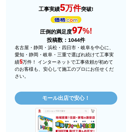
はい
5
万件
工事実績
突破!
商品の梱包は必要十分なものでしたか？
はい
97
%!
またこのショップを利用したいですか？
圧倒的満足度
はい
投稿数：
1044
件
名古屋・静岡・浜松・四日市・岐阜を中心に、
【注文商品】ヒーター・ストーブ 【注
愛知・静岡・岐阜・三重で選ばれ続けて工事実
文時期】2025年11月頃（モバイルから）
5
績
万件！ インターネットで工事依頼が初めて
のお客様も、安心して施工のプロにお任せくだ
【このショップを選んだ理由は？】
さい。
価格.comで最安値だったから。
【注文からどのくらいで届きましたか？】
モール出店で安心！
3日程で届きました。発送作業が早かったです。
【その他感想・コメント】
大手ネットショップよりも結構安いところで買う
のは不安でしたが、発送もかなり早くて、梱包も