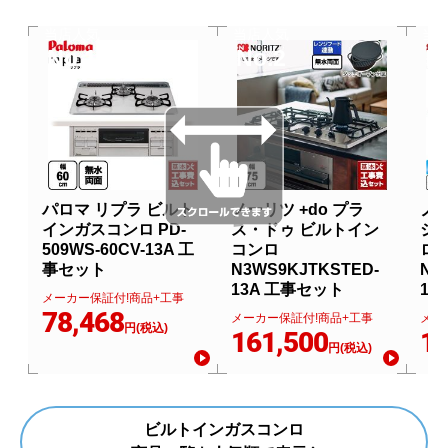
当店人気
当店人気
当
No.1
No.2
N
パロマ リプラ ビルト
ノーリツ +do プラ
ノー
インガスコンロ PD-
ス・ドゥ ビルトイン
シ
509WS-60CV-13A 工
コンロ
ロ
事セット
N3WS9KJTKSTED-
N3
13A 工事セット
13
メーカー保証付!商品+工事
78,468
メーカー保証付!商品+工事
メー
円(税込)
161,500
13
円(税込)
ビルトインガスコンロ