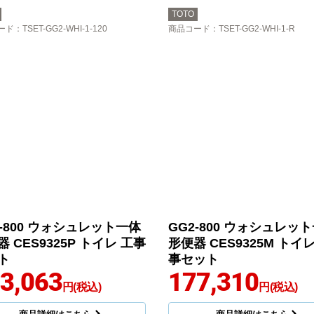
TOTO
ード
：TSET-GG2-WHI-1-120
商品コード
：TSET-GG2-WHI-1-R
2-800 ウォシュレット一体
GG2-800 ウォシュレッ
 CES9325P トイレ 工事
形便器 CES9325M トイレ
ト
事セット
3,063
177,310
円(税込)
円(税込)