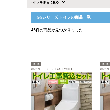
トイレ
を
GGシリーズ トイレの商品一覧
45件
の商品が見つかりました
TOTO
TOTO
商品コード
：TSET-GG1-WHI-1
商品コ