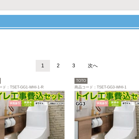
1
2
3
次へ
TOTO
ード
：TSET-GG1-WHI-1-R
商品コード
：TSET-GG3-WHI-1