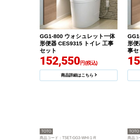
GG1-800 ウォシュレット一体
GG
形便器 CES9315 トイレ 工事
形便器
セット
事セ
152,550
15
円(税込)
商品詳細はこちら
TOTO
TOTO
商品コード
：TSET-GG3-WHI-1-R
商品コ