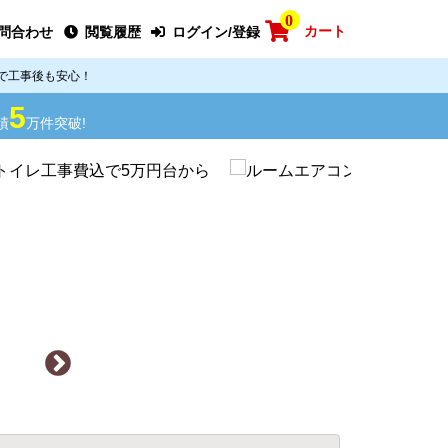
0
カート
問合わせ
閲覧履歴
ログイン/登録
で工事後も安心！
5
績
万件突破!