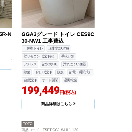
5R-N
GGA3グレード トイレ CES9C
30-NW1 工事費込
一体型トイレ
床排水200mm
壁リモコン（洗浄有）
手洗い無
フチレス
節水大4.8L
汚れにくい便器
除菌
おしり洗浄
脱臭
節電（瞬間式）
自動洗浄
オート開閉
温風乾燥
199,449
円(税込)
商品詳細はこちら
TOTO
商品コード
：TSET-GG1-WHI-1-120