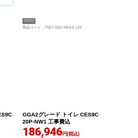
TOTO
商品コード
：TSET-GG2-WHI-0-120
S9C
GGA2グレード トイレ CES9C
20P-NW1 工事費込
186,946
円(税込)