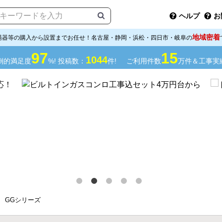
ヘルプ
お
地域密着
湯器等の購入から設置までお任せ！名古屋・静岡・浜松・四日市・岐阜の
97
15
1044
倒的満足度
%! 投稿数：
件!
ご利用件数
万件＆工事実
GGシリーズ