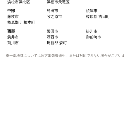
東三河
豊橋市
豊川市
蒲郡市
田原市
新城市
北設楽郡 設楽町
北設楽郡 東栄町
北設楽郡 豊根村
岐阜県
岐阜
岐阜市
羽島市
各務原市
山県市
瑞穂市
本巣市
羽島郡 岐南町
羽島郡 笠松町
本巣郡 北方町
西濃
大垣市
海津市
養老郡 養老町
不破郡 垂井町
不破郡 関ケ原町
揖斐郡 揖斐川町
揖斐郡 大野町
揖斐郡 池田町
中濃
関市
美濃市
美濃加茂市
可児市
加茂郡 坂祝町
加茂郡 富加町
加茂郡 川辺町
加茂郡 七宗町
加茂郡 百津町
加茂郡 白川町
可児郡 御嵩町
東濃
多治見市
中津川市
瑞浪市
恵那市
土岐市
三重県