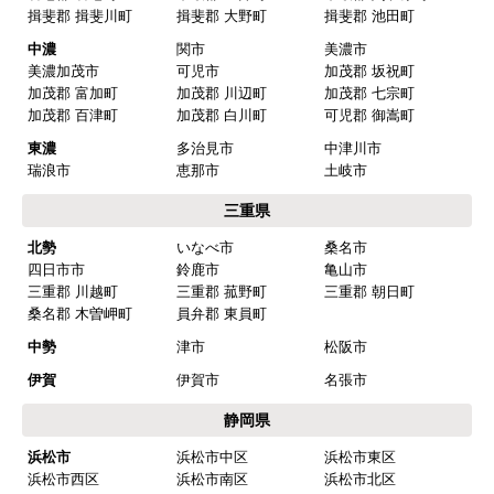
名古屋市中区
名古屋市昭和区
名古屋市瑞穂区
名古屋市熱田区
名古屋市中川区
名古屋市港区
名古屋市南区
名古屋市守山区
名古屋市緑区
名古屋市名東区
名古屋市天白区
尾張
一宮市
瀬戸市
春日井市
犬山市
常滑市
江南市
小牧市
稲沢市
尾張旭市
岩倉市
豊明市
日進市
清須市
北名古屋市
半田市
弥冨市
津島市
東海市
大府市
知多市
愛西市
あま市
愛知郡 東郷町
海部郡 大治町
海部郡 蟹江町
海部郡 飛鳥村
西春日井郡 豊山町
丹羽郡 大口町
丹羽郡 扶桑町
知多郡 阿久比町
知多郡 武豊町
知多郡 東浦町
知多郡 南知多町
知多郡 美浜町
西三河
岡崎市
豊田市
安城市
刈谷市
高浜市
知立市
西尾市
碧南市
みよし市(離島は除
額田郡 幸田町
く)