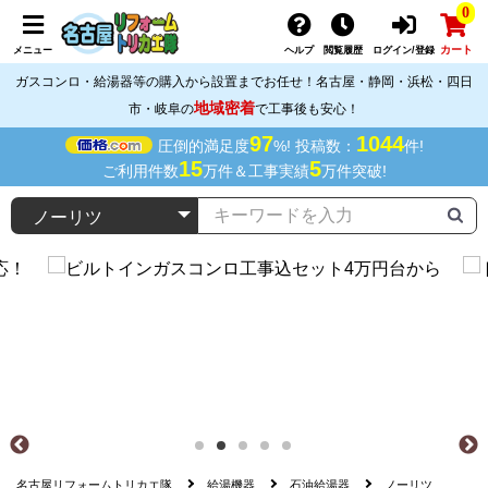
0
カート
メニュー
ヘルプ
閲覧履歴
ログイン/登録
ガスコンロ・給湯器等の購入から設置までお任せ！名古屋・静岡・浜松・四日
地域密着
市・岐阜の
で工事後も安心！
97
1044
圧倒的満足度
%! 投稿数：
件!
15
5
ご利用件数
万件＆工事実績
万件突破!
名古屋リフォームトリカエ隊
給湯機器
石油給湯器
ノーリツ