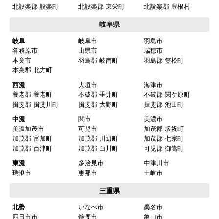
北設楽郡 設楽町
北設楽郡 東栄町
北設楽郡 豊根村
岐阜県
岐阜
岐阜市
羽島市
各務原市
山県市
瑞穂市
本巣市
羽島郡 岐南町
羽島郡 笠松町
本巣郡 北方町
西濃
大垣市
海津市
養老郡 養老町
不破郡 垂井町
不破郡 関ケ原町
揖斐郡 揖斐川町
揖斐郡 大野町
揖斐郡 池田町
中濃
関市
美濃市
美濃加茂市
可児市
加茂郡 坂祝町
加茂郡 富加町
加茂郡 川辺町
加茂郡 七宗町
加茂郡 百津町
加茂郡 白川町
可児郡 御嵩町
東濃
多治見市
中津川市
瑞浪市
恵那市
土岐市
三重県
北勢
いなべ市
桑名市
四日市市
鈴鹿市
亀山市