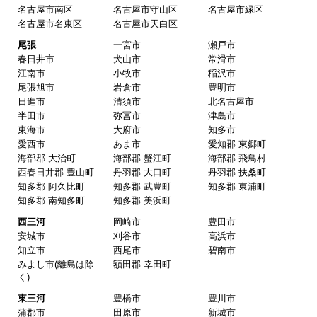
名古屋市南区
名古屋市守山区
名古屋市緑区
名古屋市名東区
名古屋市天白区
尾張
一宮市
瀬戸市
春日井市
犬山市
常滑市
江南市
小牧市
稲沢市
尾張旭市
岩倉市
豊明市
日進市
清須市
北名古屋市
半田市
弥冨市
津島市
東海市
大府市
知多市
愛西市
あま市
愛知郡 東郷町
海部郡 大治町
海部郡 蟹江町
海部郡 飛鳥村
西春日井郡 豊山町
丹羽郡 大口町
丹羽郡 扶桑町
知多郡 阿久比町
知多郡 武豊町
知多郡 東浦町
知多郡 南知多町
知多郡 美浜町
西三河
岡崎市
豊田市
安城市
刈谷市
高浜市
知立市
西尾市
碧南市
みよし市(離島は除
額田郡 幸田町
く)
東三河
豊橋市
豊川市
蒲郡市
田原市
新城市