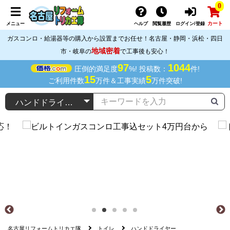
0
カート
メニュー
ヘルプ
閲覧履歴
ログイン/登録
ガスコンロ・給湯器等の購入から設置までお任せ！名古屋・静岡・浜松・四日
地域密着
市・岐阜の
で工事後も安心！
97
1044
圧倒的満足度
%! 投稿数：
件!
15
5
ご利用件数
万件＆工事実績
万件突破!
名古屋リフォームトリカエ隊
トイレ
ハンドドライヤー