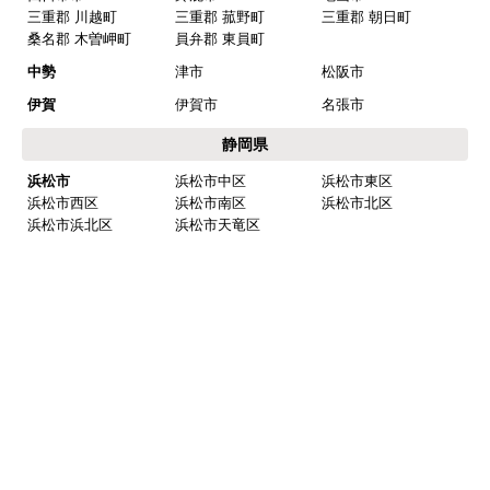
三重郡 川越町
三重郡 菰野町
三重郡 朝日町
桑名郡 木曽岬町
員弁郡 東員町
中勢
津市
松阪市
伊賀
伊賀市
名張市
静岡県
浜松市
浜松市中区
浜松市東区
浜松市西区
浜松市南区
浜松市北区
浜松市浜北区
浜松市天竜区
中部
島田市
焼津市
藤枝市
牧之原市
榛原郡 吉田町
榛原郡 川根本町
西部
磐田市
掛川市
袋井市
湖西市
御前崎市
菊川市
周智郡 森町
※一部地域については遠方出張費発生、または対応できない場合がございま
す。
※リフォーム商品の工事エリアは異なりますのでリフォームページにてご確