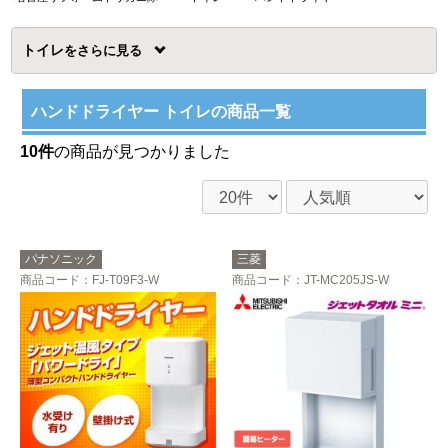
トイレ
を
ハンドドライヤー トイレの商品一覧
10件
の商品が見つかりました
パナソニック
三菱
商品コード
：FJ-T09F3-W
商品コード
：JT-MC205JS-W