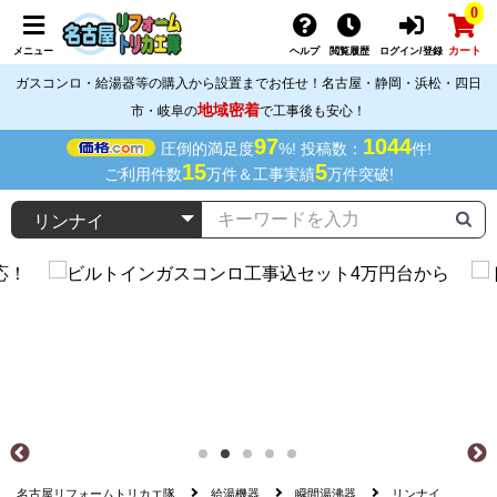
0
カート
メニュー
ヘルプ
閲覧履歴
ログイン/登録
ガスコンロ・給湯器等の購入から設置までお任せ！名古屋・静岡・浜松・四日
地域密着
市・岐阜の
で工事後も安心！
97
1044
圧倒的満足度
%! 投稿数：
件!
15
5
ご利用件数
万件＆工事実績
万件突破!
名古屋リフォームトリカエ隊
給湯機器
瞬間湯沸器
リンナイ