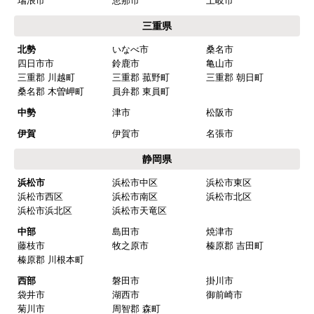
西三河
岡崎市
豊田市
安城市
刈谷市
高浜市
知立市
西尾市
碧南市
みよし市(離島は除
額田郡 幸田町
く)
東三河
豊橋市
豊川市
蒲郡市
田原市
新城市
北設楽郡 設楽町
北設楽郡 東栄町
北設楽郡 豊根村
岐阜県
岐阜
岐阜市
羽島市
各務原市
山県市
瑞穂市
本巣市
羽島郡 岐南町
羽島郡 笠松町
本巣郡 北方町
西濃
大垣市
海津市
養老郡 養老町
不破郡 垂井町
不破郡 関ケ原町
揖斐郡 揖斐川町
揖斐郡 大野町
揖斐郡 池田町
中濃
関市
美濃市
美濃加茂市
可児市
加茂郡 坂祝町
加茂郡 富加町
加茂郡 川辺町
加茂郡 七宗町