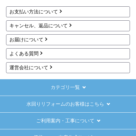
ガス瞬間湯沸器 瞬間湯
ガス瞬間湯沸器 瞬間湯
沸器 RUS-V51XTB-WH-
沸器 RUS-V51XTB-SL-
13A 工事費込
13A 工事費込
49,598
49,598
円(税込)
円(税込)
商品詳細はこちら
商品詳細はこちら
1
2
次へ
お買い物の際にご確認ください
インターネットでのご注文は24時間受け付けておりま
す。