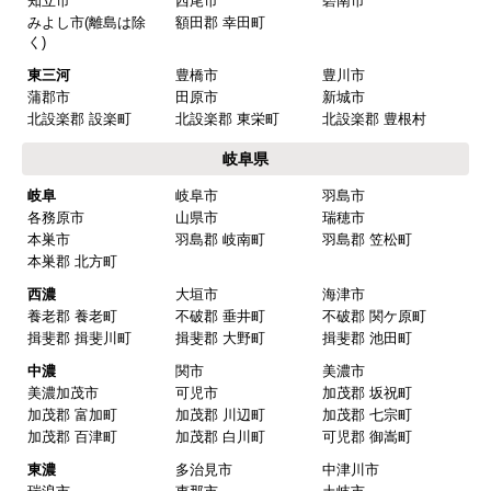
愛知県
名古屋
名古屋市千種区
名古屋市東区
名古屋市北区
名古屋市西区
名古屋市中村区
名古屋市中区
名古屋市昭和区
名古屋市瑞穂区
名古屋市熱田区
名古屋市中川区
名古屋市港区
名古屋市南区
名古屋市守山区
名古屋市緑区
名古屋市名東区
名古屋市天白区
尾張
一宮市
瀬戸市
春日井市
犬山市
常滑市
江南市
小牧市
稲沢市
尾張旭市
岩倉市
豊明市
日進市
清須市
北名古屋市
半田市
弥冨市
津島市
東海市
大府市
知多市
愛西市
あま市
愛知郡 東郷町
海部郡 大治町
海部郡 蟹江町
海部郡 飛鳥村
西春日井郡 豊山町
丹羽郡 大口町
丹羽郡 扶桑町
知多郡 阿久比町
知多郡 武豊町
知多郡 東浦町
知多郡 南知多町
知多郡 美浜町