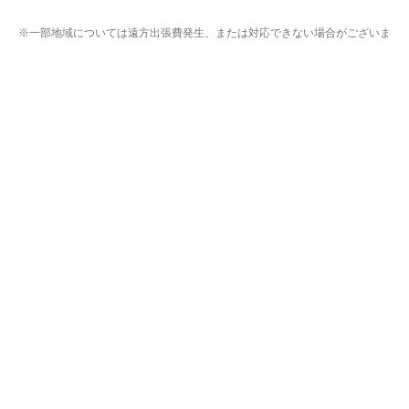
加茂郡 百津町
加茂郡 白川町
可児郡 御嵩町
東濃
多治見市
中津川市
瑞浪市
恵那市
土岐市
三重県
北勢
いなべ市
桑名市
四日市市
鈴鹿市
亀山市
三重郡 川越町
三重郡 菰野町
三重郡 朝日町
桑名郡 木曽岬町
員弁郡 東員町
中勢
津市
松阪市
伊賀
伊賀市
名張市
静岡県
浜松市
浜松市中区
浜松市東区
浜松市西区
浜松市南区
浜松市北区
浜松市浜北区
浜松市天竜区
中部
島田市
焼津市
藤枝市
牧之原市
榛原郡 吉田町
榛原郡 川根本町