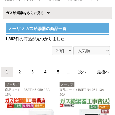
ガス給湯器
を
ノーリツ ガス給湯器の商品一覧
1,362件
の商品が見つかりました
1
2
3
4
5
...
次へ
最後へ
ノーリツ
ノーリツ
商品コード
：BSET-N6-059-13A-
商品コード
：BSET-N4-054-13A-
15A
20A