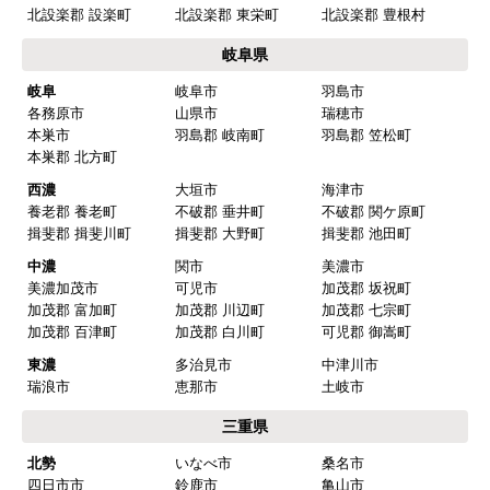
日進市
清須市
北名古屋市
半田市
弥冨市
津島市
東海市
大府市
知多市
愛西市
あま市
愛知郡 東郷町
海部郡 大治町
海部郡 蟹江町
海部郡 飛鳥村
西春日井郡 豊山町
丹羽郡 大口町
丹羽郡 扶桑町
知多郡 阿久比町
知多郡 武豊町
知多郡 東浦町
知多郡 南知多町
知多郡 美浜町
西三河
岡崎市
豊田市
安城市
刈谷市
高浜市
知立市
西尾市
碧南市
みよし市(離島は除
額田郡 幸田町
く)
東三河
豊橋市
豊川市
蒲郡市
田原市
新城市
北設楽郡 設楽町
北設楽郡 東栄町
北設楽郡 豊根村
岐阜県
岐阜
岐阜市
羽島市
各務原市
山県市
瑞穂市
本巣市
羽島郡 岐南町
羽島郡 笠松町