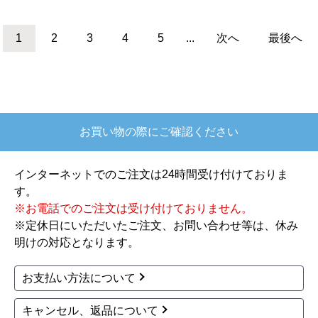
ノーリツ
ノーリツ
商品コード
：BSET-N6-055-LPG-
商品コード
：BSET-N6-055-13A-
15A
15A
ガスふろ給湯器 ユコア
ガスふろ給湯器 ユコア
GT ガス給湯器 従来型
GT ガス給湯器 従来型
GT-1670SAW-1-BL-LP
GT-1670SAW-1-BL-13A
G-15A+RC-J101E 工事
-15A+RC-J101E 工事費
費込
込
117,766
117,766
円(税込)
円(税込)
商品詳細はこちら
商品詳細はこちら
1
2
3
4
5
...
次へ
最後へ