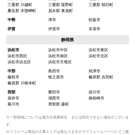
本巣郡 北方町
西濃
大垣市
海津市
養老郡 養老町
不破郡 垂井町
不破郡 関ケ原町
揖斐郡 揖斐川町
揖斐郡 大野町
揖斐郡 池田町
中濃
関市
美濃市
美濃加茂市
可児市
加茂郡 坂祝町
加茂郡 富加町
加茂郡 川辺町
加茂郡 七宗町
加茂郡 百津町
加茂郡 白川町
可児郡 御嵩町
東濃
多治見市
中津川市
瑞浪市
恵那市
土岐市
三重県
北勢
いなべ市
桑名市
四日市市
鈴鹿市
亀山市
三重郡 川越町
三重郡 菰野町
三重郡 朝日町
桑名郡 木曽岬町
員弁郡 東員町
中勢
津市
松阪市
伊賀
伊賀市
名張市