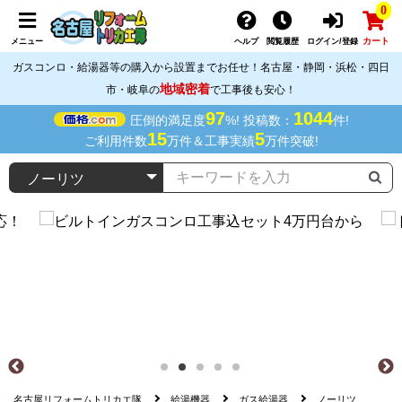
0
カート
メニュー
ヘルプ
閲覧履歴
ログイン/登録
ガスコンロ・給湯器等の購入から設置までお任せ！名古屋・静岡・浜松・四日
地域密着
市・岐阜の
で工事後も安心！
97
1044
圧倒的満足度
%! 投稿数：
件!
15
5
ご利用件数
万件＆工事実績
万件突破!
名古屋リフォームトリカエ隊
給湯機器
ガス給湯器
ノーリツ