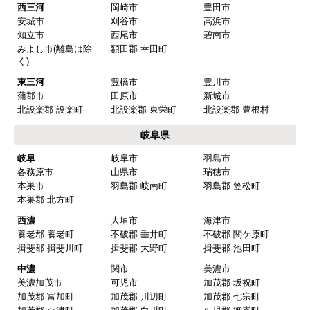
愛知県
名古屋
名古屋市千種区
名古屋市東区
名古屋市北区
名古屋市西区
名古屋市中村区
名古屋市中区
名古屋市昭和区
名古屋市瑞穂区
名古屋市熱田区
名古屋市中川区
名古屋市港区
名古屋市南区
名古屋市守山区
名古屋市緑区
名古屋市名東区
名古屋市天白区
尾張
一宮市
瀬戸市
春日井市
犬山市
常滑市
江南市
小牧市
稲沢市
尾張旭市
岩倉市
豊明市
日進市
清須市
北名古屋市
半田市
弥冨市
津島市
東海市
大府市
知多市
愛西市
あま市
愛知郡 東郷町
海部郡 大治町
海部郡 蟹江町
海部郡 飛鳥村