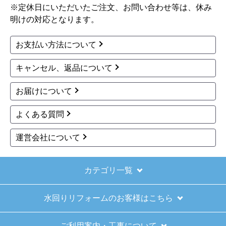
三菱電機
三菱電機
商品コード
：PKZ-ZRMP28LL6
商品コード
：PKZ-ZRMP28SLL6
スリムZR 業務用エアコ
スリムZR 業務用エアコ
ン PKZ-ZRMP28LL6
ン PKZ-ZRMP28SLL6
156,161
156,166
円(税込)
円(税込)
商品詳細はこちら
商品詳細はこちら
1
2
3
4
5
...
次へ
最後へ
お買い物の際にご確認ください