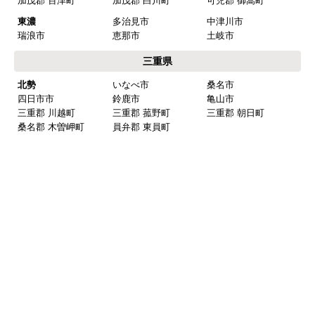
西春日井郡 豊山町
丹羽郡 大口町
丹羽郡 扶桑町
知多郡 阿久比町
知多郡 武豊町
知多郡 東浦町
知多郡 南知多町
知多郡 美浜町
西三河
岡崎市
豊田市
安城市
刈谷市
高浜市
知立市
西尾市
碧南市
みよし市(離島は除
額田郡 幸田町
く)
東三河
豊橋市
豊川市
蒲郡市
田原市
新城市
北設楽郡 設楽町
北設楽郡 東栄町
北設楽郡 豊根村
岐阜県
岐阜
岐阜市
羽島市
各務原市
山県市
瑞穂市
本巣市
羽島郡 岐南町
羽島郡 笠松町
本巣郡 北方町
西濃
大垣市
海津市
養老郡 養老町
不破郡 垂井町
不破郡 関ケ原町
揖斐郡 揖斐川町
揖斐郡 大野町
揖斐郡 池田町