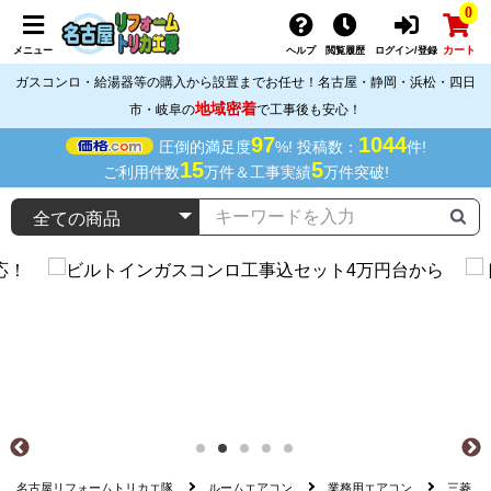
0
カート
メニュー
ヘルプ
閲覧履歴
ログイン/登録
ガスコンロ・給湯器等の購入から設置までお任せ！名古屋・静岡・浜松・四日
地域密着
市・岐阜の
で工事後も安心！
97
1044
圧倒的満足度
%! 投稿数：
件!
15
5
ご利用件数
万件＆工事実績
万件突破!
名古屋リフォームトリカエ隊
ルームエアコン
業務用エアコン
三菱