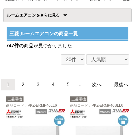
ルームエアコン
を
三菱 ルームエアコンの商品一覧
747件
の商品が見つかりました
1
2
3
4
5
...
次へ
最後へ
三菱電機
三菱電機
商品コード
：PKZ-ERMP40LL6
商品コード
：PKZ-ERMP40SLL6