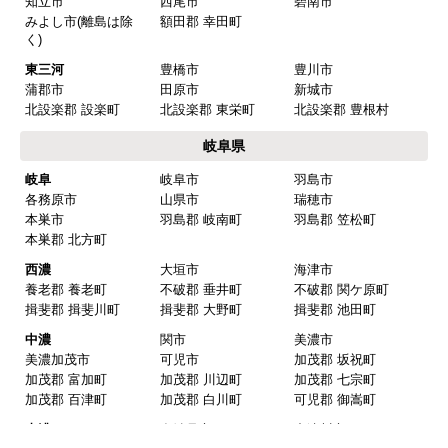
知立市
西尾市
碧南市
みよし市(離島は除
額田郡 幸田町
く)
東三河
豊橋市
豊川市
蒲郡市
田原市
新城市
北設楽郡 設楽町
北設楽郡 東栄町
北設楽郡 豊根村
岐阜県
岐阜
岐阜市
羽島市
各務原市
山県市
瑞穂市
本巣市
羽島郡 岐南町
羽島郡 笠松町
本巣郡 北方町
西濃
大垣市
海津市
養老郡 養老町
不破郡 垂井町
不破郡 関ケ原町
揖斐郡 揖斐川町
揖斐郡 大野町
揖斐郡 池田町
中濃
関市
美濃市
美濃加茂市
可児市
加茂郡 坂祝町
加茂郡 富加町
加茂郡 川辺町
加茂郡 七宗町
加茂郡 百津町
加茂郡 白川町
可児郡 御嵩町
東濃
多治見市
中津川市