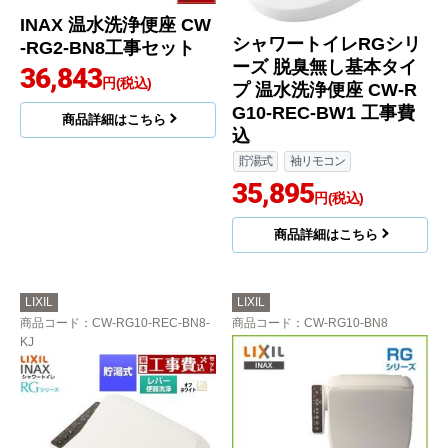
INAX 温水洗浄便座 CW
シャワートイレRGシリ
-RG2-BN8工事セット
ーズ 脱臭無し基本タイ
36,843
円(税込)
プ 温水洗浄便座 CW-R
G10-REC-BW1 工事費
商品詳細はこちら
込
貯湯式
袖リモコン
35,895
円(税込)
商品詳細はこちら
LIXIL
LIXIL
商品コード
：CW-RG10-REC-BN8-
商品コード
：CW-RG10-BN8
KJ