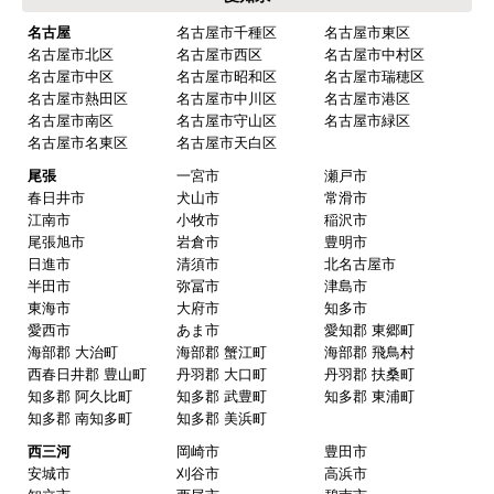
名古屋
名古屋市千種区
名古屋市東区
名古屋市北区
名古屋市西区
名古屋市中村区
名古屋市中区
名古屋市昭和区
名古屋市瑞穂区
名古屋市熱田区
名古屋市中川区
名古屋市港区
名古屋市南区
名古屋市守山区
名古屋市緑区
名古屋市名東区
名古屋市天白区
尾張
一宮市
瀬戸市
春日井市
犬山市
常滑市
江南市
小牧市
稲沢市
尾張旭市
岩倉市
豊明市
日進市
清須市
北名古屋市
半田市
弥冨市
津島市
東海市
大府市
知多市
愛西市
あま市
愛知郡 東郷町
海部郡 大治町
海部郡 蟹江町
海部郡 飛鳥村
西春日井郡 豊山町
丹羽郡 大口町
丹羽郡 扶桑町
知多郡 阿久比町
知多郡 武豊町
知多郡 東浦町
知多郡 南知多町
知多郡 美浜町
西三河
岡崎市
豊田市
安城市
刈谷市
高浜市