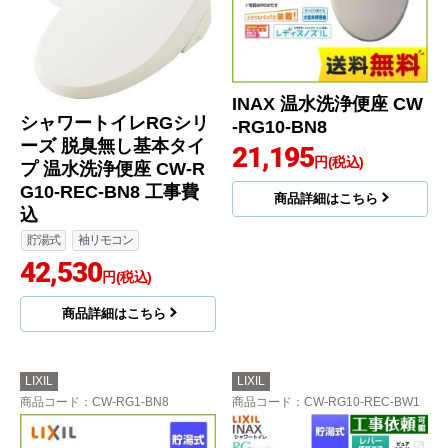
INAX 温水洗浄便座 CW
シャワートイレRGシリ
-RG10-BN8
ーズ 脱臭無し基本タイ
21,195
円(税込)
プ 温水洗浄便座 CW-R
G10-REC-BN8 工事費
商品詳細はこちら
込
貯湯式
袖リモコン
42,530
円(税込)
商品詳細はこちら
LIXIL
LIXIL
商品コード
：CW-RG1-BN8
商品コード
：CW-RG10-REC-BW1