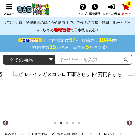
0
カート
メニュー
ヘルプ
閲覧履歴
ログイン/登録
ガスコンロ・給湯器等の購入から設置までお任せ！名古屋・静岡・浜松・四日
地域密着
市・岐阜の
で工事後も安心！
97
1044
圧倒的満足度
%! 投稿数：
件!
15
5
ご利用件数
万件＆工事実績
万件突破!
名古屋リフォームトリカエ隊
温水洗浄便座
LIXIL
RGシリーズ