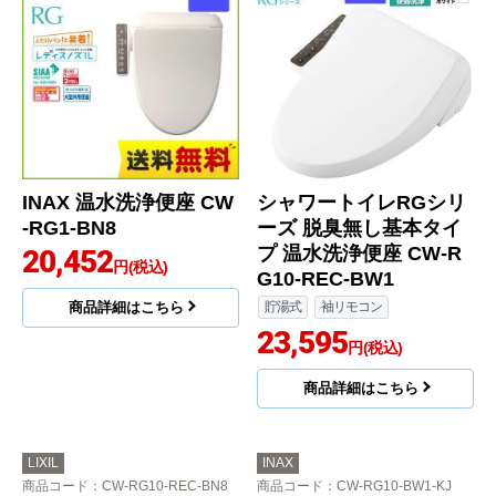
INAX 温水洗浄便座 CW
シャワートイレRGシリ
-RG1-BN8
ーズ 脱臭無し基本タイ
プ 温水洗浄便座 CW-R
20,452
円(税込)
G10-REC-BW1
商品詳細はこちら
貯湯式
袖リモコン
23,595
円(税込)
商品詳細はこちら
LIXIL
INAX
商品コード
：CW-RG10-REC-BN8
商品コード
：CW-RG10-BW1-KJ