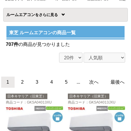
ルームエアコン
を
東芝 ルームエアコンの商品一覧
707件
の商品が見つかりました
1
2
3
4
5
...
次へ
最後へ
日本キヤリア（旧東芝）
日本キヤリア（旧東芝）
商品コード
：GKSA04013XU
商品コード
：GKSA04013JXU