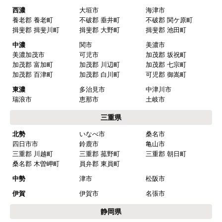
名古屋
名古屋市千種区
名古屋市東区
名古屋市北区
名古屋市西区
名古屋市中村区
名古屋市中区
名古屋市昭和区
名古屋市瑞穂区
名古屋市熱田区
名古屋市中川区
名古屋市港区
名古屋市南区
名古屋市守山区
名古屋市緑区
名古屋市名東区
名古屋市天白区
尾張
一宮市
瀬戸市
春日井市
犬山市
常滑市
江南市
小牧市
稲沢市
尾張旭市
岩倉市
豊明市
日進市
清須市
北名古屋市
半田市
弥冨市
津島市
東海市
大府市
知多市
愛西市
あま市
愛知郡 東郷町
海部郡 大治町
海部郡 蟹江町
海部郡 飛鳥村
西春日井郡 豊山町
丹羽郡 大口町
丹羽郡 扶桑町
知多郡 阿久比町
知多郡 武豊町
知多郡 東浦町
知多郡 南知多町
知多郡 美浜町
西三河
岡崎市
豊田市
安城市
刈谷市
高浜市
知立市
西尾市
碧南市