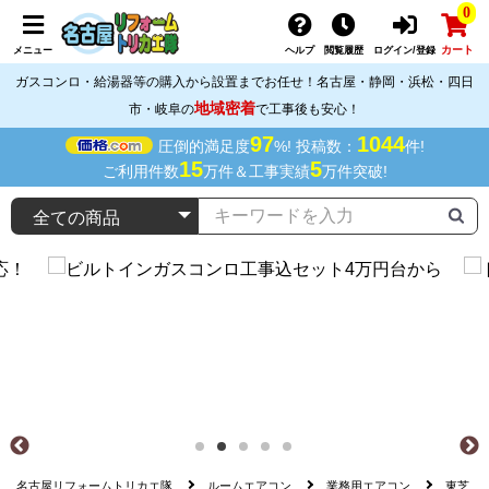
0
カート
メニュー
ヘルプ
閲覧履歴
ログイン/登録
ガスコンロ・給湯器等の購入から設置までお任せ！名古屋・静岡・浜松・四日
地域密着
市・岐阜の
で工事後も安心！
97
1044
圧倒的満足度
%! 投稿数：
件!
15
5
ご利用件数
万件＆工事実績
万件突破!
名古屋リフォームトリカエ隊
ルームエアコン
業務用エアコン
東芝