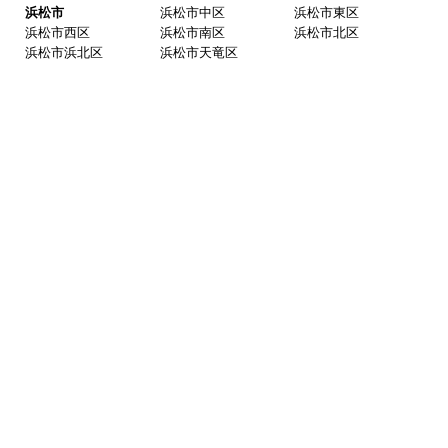
みよし市(離島は除
額田郡 幸田町
く)
東三河
豊橋市
豊川市
蒲郡市
田原市
新城市
北設楽郡 設楽町
北設楽郡 東栄町
北設楽郡 豊根村
岐阜県
岐阜
岐阜市
羽島市
各務原市
山県市
瑞穂市
本巣市
羽島郡 岐南町
羽島郡 笠松町
本巣郡 北方町
西濃
大垣市
海津市
養老郡 養老町
不破郡 垂井町
不破郡 関ケ原町
揖斐郡 揖斐川町
揖斐郡 大野町
揖斐郡 池田町
中濃
関市
美濃市
美濃加茂市
可児市
加茂郡 坂祝町
加茂郡 富加町
加茂郡 川辺町
加茂郡 七宗町
加茂郡 百津町
加茂郡 白川町
可児郡 御嵩町
東濃
多治見市
中津川市
瑞浪市
恵那市
土岐市