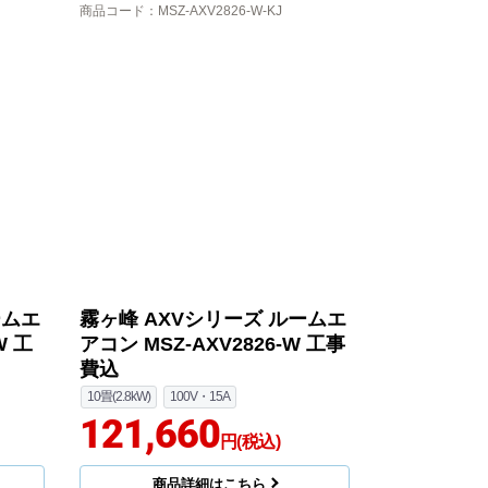
商品コード
：MSZ-AXV2826-W-KJ
ームエ
霧ヶ峰 AXVシリーズ ルームエ
W 工
アコン MSZ-AXV2826-W 工事
費込
10畳(2.8kW)
100V・15A
121,660
円(税込)
商品詳細はこちら