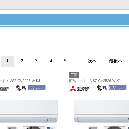
1
2
3
4
5
...
次へ
最後へ
三菱
ード
：MSZ-GV2226-W-KJ
商品コード
：MSZ-GV2526-W-KJ