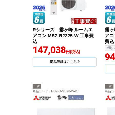
Rシリーズ 霧ヶ峰 ルームエ
霧ヶ
アコン MSZ-R2225-W 工事費
アコン
込
費込
147,038
6畳(2.
円(税込)
94
商品詳細はこちら
三菱
三菱
商品コード
：MSZ-GV2826-W-KJ
商品コ