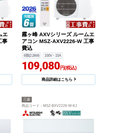
ムエ
霧ヶ峰 AXVシリーズ ルームエ
 工事
アコン MSZ-AXV2226-W 工事
費込
6畳(2.2kW)
100V・15A
109,080
円(税込)
商品詳細はこちら
三菱
商品コード
：MSZ-BXV2226-W-KJ