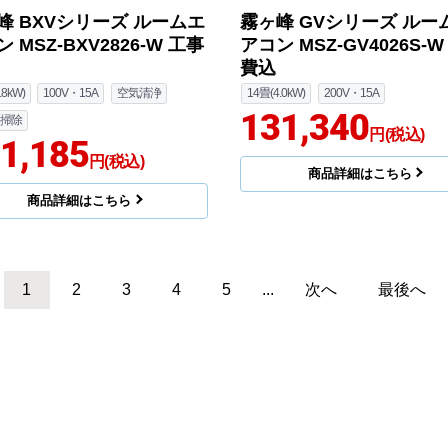
峰 BXVシリーズ ルームエ
霧ヶ峰 GVシリーズ ルー
 MSZ-BXV2826-W 工事
アコン MSZ-GV4026S-
費込
.8kW)
100V・15A
空気清浄
14畳(4.0kW)
200V・15A
131,340
掃除
円(税込)
1,185
円(税込)
商品詳細はこちら
商品詳細はこちら
1
2
3
4
5
...
次へ
最後へ