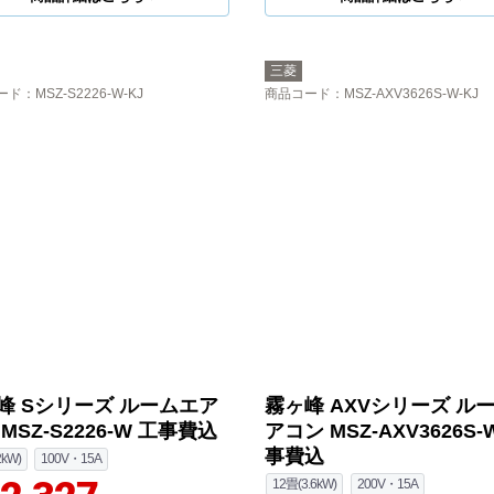
三菱
ード
：MSZ-S2226-W-KJ
商品コード
：MSZ-AXV3626S-W-KJ
峰 Sシリーズ ルームエア
霧ヶ峰 AXVシリーズ ル
MSZ-S2226-W 工事費込
アコン MSZ-AXV3626S-
事費込
2kW)
100V・15A
12畳(3.6kW)
200V・15A