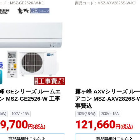
ード
：MSZ-GE2526-W-KJ
商品コード
：MSZ-AXV2826S-W-KJ
峰 GEシリーズ ルームエ
霧ヶ峰 AXVシリーズ ル
 MSZ-GE2526-W 工事
アコン MSZ-AXV2826S-
事費込
5kW)
100V・15A
10畳(2.8kW)
200V・15A
9,700
121,660
円(税込)
円(税込)
商品詳細はこちら
商品詳細はこちら