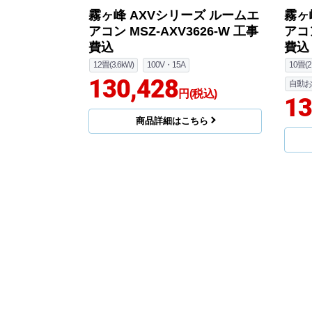
霧ヶ峰 AXVシリーズ ルームエ
霧ヶ
アコン MSZ-AXV3626-W 工事
アコン
費込
費込
12畳(3.6kW)
100V・15A
10畳(2
130,428
自動お
円(税込)
13
商品詳細はこちら