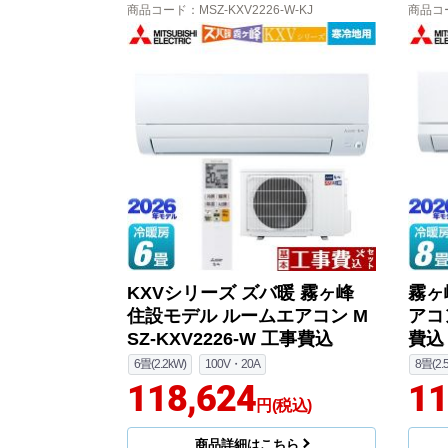
商品コード
：MSZ-KXV2226-W-KJ
商品コ
KXVシリーズ ズバ暖 霧ヶ峰
霧ヶ
住設モデル ルームエアコン M
アコン
SZ-KXV2226-W 工事費込
費込
6畳(2.2kW)
100V・20A
8畳(2.
118,624
11
円(税込)
商品詳細はこちら