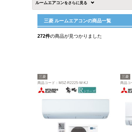
ルームエアコン
を
三菱 ルームエアコンの商品一覧
272件
の商品が見つかりました
三菱
三菱
商品コード
：MSZ-R2225-W-KJ
商品コ