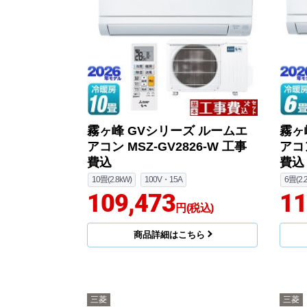
霧ヶ峰 GVシリーズ ルームエ
霧ヶ
アコン MSZ-GV2826-W 工事
アコン
費込
費込
10畳(2.8kW)
100V・15A
6畳(2.
109,473
11
円(税込)
商品詳細はこちら
三菱
三菱