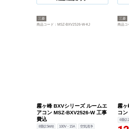
三菱
三菱
商品コード
：MSZ-BXV2526-W-KJ
商品コ
霧ヶ峰 BXVシリーズ ルームエ
霧ヶ
アコン MSZ-BXV2526-W 工事
コン 
費込
6畳(2.
8畳(2.5kW)
100V・15A
空気清浄