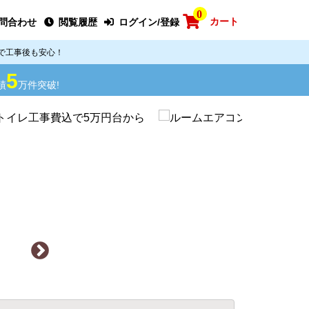
0
カート
問合わせ
閲覧履歴
ログイン/登録
で工事後も安心！
5
績
万件突破!