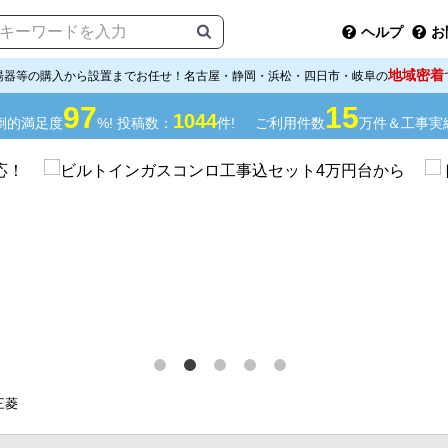
ヘルプ
お
地域密着
湯器等の購入から設置までお任せ！名古屋・静岡・浜松・四日市・岐阜の
97
15
1044
倒的満足度
%! 投稿数：
件!
ご利用件数
万件＆工事実
三菱