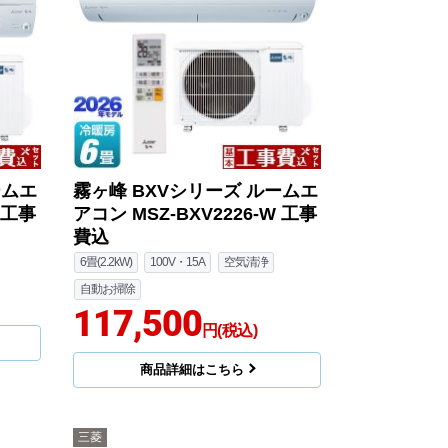
ームエ
霧ヶ峰 BXVシリーズ ルームエ
 工事
アコン MSZ-BXV2226-W 工事
費込
6畳(2.2kW)
100V・15A
空気清浄
自動お掃除
117,500
円(税込)
商品詳細はこちら
三菱