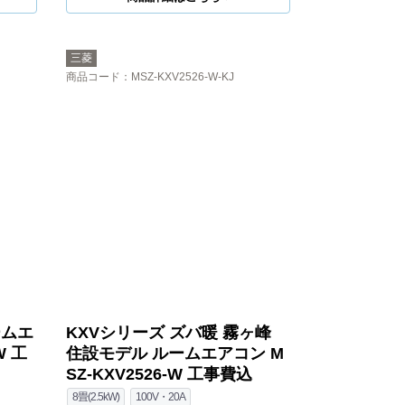
三菱
商品コード
：MSZ-KXV2526-W-KJ
ームエ
KXVシリーズ ズバ暖 霧ヶ峰
W 工
住設モデル ルームエアコン M
SZ-KXV2526-W 工事費込
8畳(2.5kW)
100V・20A