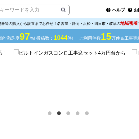
ヘルプ
お
地域密着
湯器等の購入から設置までお任せ！名古屋・静岡・浜松・四日市・岐阜の
97
15
1044
倒的満足度
%! 投稿数：
件!
ご利用件数
万件＆工事実