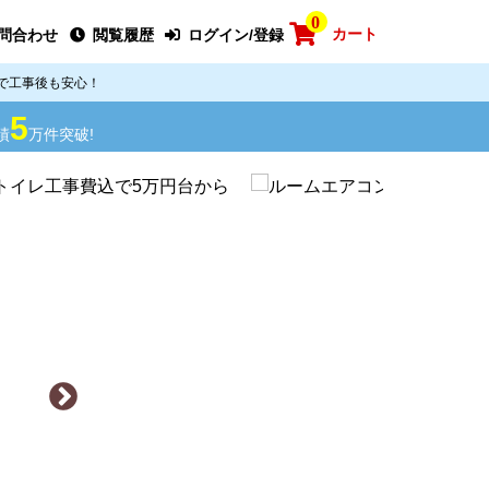
0
カート
問合わせ
閲覧履歴
ログイン/登録
で工事後も安心！
5
績
万件突破!