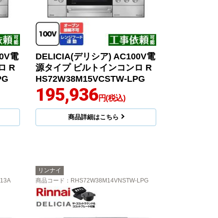
00V電
DELICIA(デリシア) AC100V電
 R
源タイプ ビルトインコンロ R
PG
HS72W38M15VCSTW-LPG
195,936
円(税込)
商品詳細はこちら
リンナイ
13A
商品コード
：RHS72W38M14VNSTW-LPG