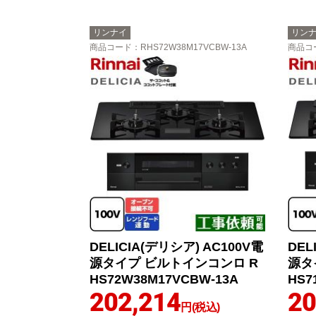
リンナイ
リン
商品コード
：RHS72W38M17VCBW-13A
商品コ
DELICIA(デリシア) AC100V電
DEL
源タイプ ビルトインコンロ R
源タ
HS72W38M17VCBW-13A
HS7
202,214
20
円(税込)