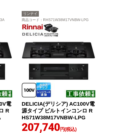
リンナイ
3A
商品コード
：RHS71W38M17VNBW-LPG
00V電
DELICIA(デリシア) AC100V電
 R
源タイプ ビルトインコンロ R
A
HS71W38M17VNBW-LPG
207,740
円(税込)