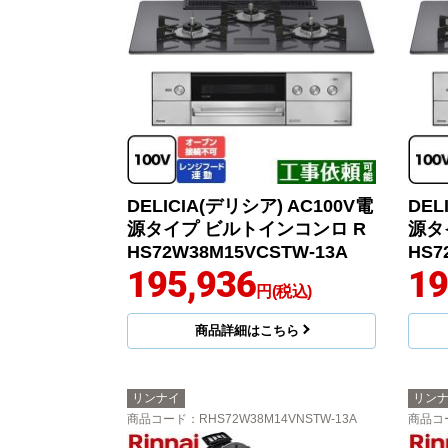
DELICIA(デリシア) AC100V電
DEL
源タイプ ビルトインコンロ R
源タ
HS72W38M15VCSTW-13A
HS7
195,936
19
円(税込)
商品詳細はこちら
リンナイ
リン
商品コード
：RHS72W38M14VNSTW-13A
商品コ