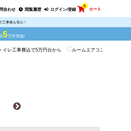
0
カート
問合わせ
閲覧履歴
ログイン/登録
で工事後も安心！
5
績
万件突破!