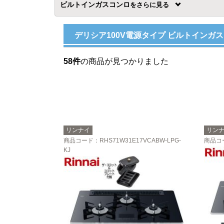
ビルトインガスコンロ
を
デリシア100V電源タイプ ビルトインガ
58件
の商品が見つかりました
リンナイ
リン
商品コード
：RHS71W31E17VCABW-LPG-
商品コ
KJ