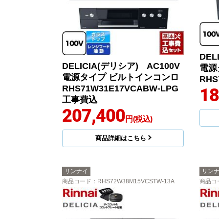
DEL
DELICIA(デリシア) AC100V
電源
電源タイプ ビルトインコンロ
RHS
RHS71W31E17VCABW-LPG
18
工事費込
207,400
円(税込)
商品詳細はこちら
リンナイ
リン
商品コード
：RHS72W38M15VCSTW-13A
商品コ