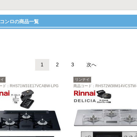
スコンロの商品一覧
1
2
3
次へ
ナイ
リンナイ
ード
：RHS71W31E17VCABW-LPG
商品コード
：RHS72W38M14VCSTW-