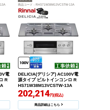
13A
商品コード
：RHS71W38M13VCSTW-13A
00V電
DELICIA(デリシア) AC100V電
 R
源タイプ ビルトインコンロ R
3A
HS71W38M13VCSTW-13A
202,214
円(税込)
商品詳細はこちら