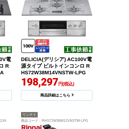
00V電
DELICIA(デリシア) AC100V電
 R
源タイプ ビルトインコンロ R
3A
HS72W38M14VNSTW-LPG
198,297
円(税込)
商品詳細はこちら
リンナイ
13A
商品コード
：RHS72W38M12VNSTW-LPG