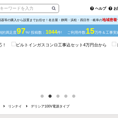
ヘルプ
お
地域密着
湯器等の購入から設置までお任せ！名古屋・静岡・浜松・四日市・岐阜の
97
15
1044
倒的満足度
%! 投稿数：
件!
ご利用件数
万件＆工事実
リンナイ
デリシア100V電源タイプ