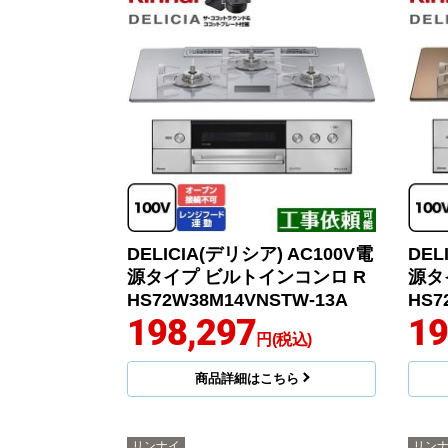
DELICIA(デリシア) AC100V電
DEL
源タイプ ビルトインコンロ R
源タ
HS72W38M14VNSTW-13A
HS7
198,297
19
円(税込)
商品詳細はこちら
リンナイ
リン