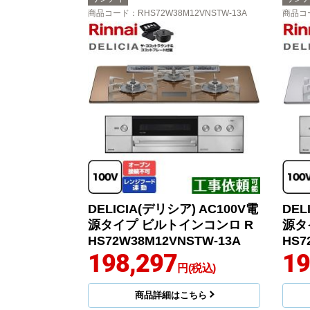
商品コード
：RHS72W38M12VNSTW-13A
商品コ
DELICIA(デリシア) AC100V電
DEL
源タイプ ビルトインコンロ R
源タ
HS72W38M12VNSTW-13A
HS7
198,297
19
円(税込)
商品詳細はこちら