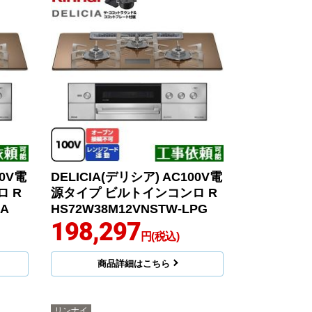
00V電
DELICIA(デリシア) AC100V電
 R
源タイプ ビルトインコンロ R
3A
HS72W38M12VNSTW-LPG
198,297
円(税込)
商品詳細はこちら
リンナイ