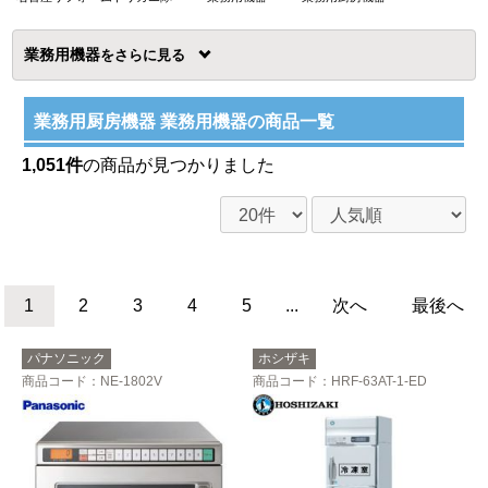
業務用機器
を
業務用厨房機器 業務用機器の商品一覧
1,051件
の商品が見つかりました
1
2
3
4
5
...
次へ
最後へ
パナソニック
ホシザキ
商品コード
：NE-1802V
商品コード
：HRF-63AT-1-ED