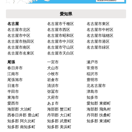
愛知県
名古屋
名古屋市千種区
名古屋市東区
名古屋市北区
名古屋市西区
名古屋市中村区
名古屋市中区
名古屋市昭和区
名古屋市瑞穂区
名古屋市熱田区
名古屋市中川区
名古屋市港区
名古屋市南区
名古屋市守山区
名古屋市緑区
名古屋市名東区
名古屋市天白区
尾張
一宮市
瀬戸市
春日井市
犬山市
常滑市
江南市
小牧市
稲沢市
尾張旭市
岩倉市
豊明市
日進市
清須市
北名古屋市
半田市
弥冨市
津島市
東海市
大府市
知多市
愛西市
あま市
愛知郡 東郷町
海部郡 大治町
海部郡 蟹江町
海部郡 飛鳥村
西春日井郡 豊山町
丹羽郡 大口町
丹羽郡 扶桑町
知多郡 阿久比町
知多郡 武豊町
知多郡 東浦町
知多郡 南知多町
知多郡 美浜町