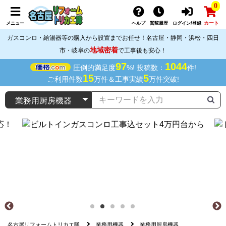
0
カート
メニュー
ヘルプ
閲覧履歴
ログイン/登録
ガスコンロ・給湯器等の購入から設置までお任せ！名古屋・静岡・浜松・四日
地域密着
市・岐阜の
で工事後も安心！
97
1044
圧倒的満足度
%! 投稿数：
件!
15
5
ご利用件数
万件＆工事実績
万件突破!
名古屋リフォームトリカエ隊
業務用機器
業務用厨房機器