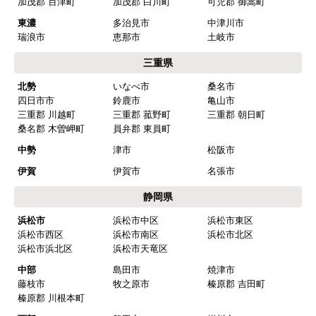
加茂郡 百津町
加茂郡 白川町
可児郡 御嵩町
東濃
多治見市
中津川市
瑞浪市
恵那市
土岐市
三重県
北勢
いなべ市
桑名市
四日市市
鈴鹿市
亀山市
三重郡 川越町
三重郡 菰野町
三重郡 朝日町
桑名郡 木曽岬町
員弁郡 東員町
中勢
津市
松阪市
伊賀
伊賀市
名張市
静岡県
浜松市
浜松市中区
浜松市東区
浜松市西区
浜松市南区
浜松市北区
浜松市浜北区
浜松市天竜区
中部
島田市
焼津市
藤枝市
牧之原市
榛原郡 吉田町
榛原郡 川根本町