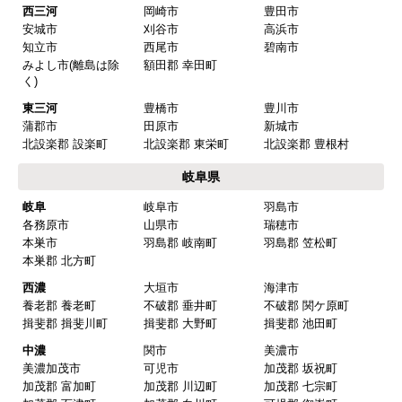
西三河
岡崎市
豊田市
安城市
刈谷市
高浜市
知立市
西尾市
碧南市
みよし市(離島は除
額田郡 幸田町
く)
東三河
豊橋市
豊川市
蒲郡市
田原市
新城市
北設楽郡 設楽町
北設楽郡 東栄町
北設楽郡 豊根村
岐阜県
岐阜
岐阜市
羽島市
各務原市
山県市
瑞穂市
本巣市
羽島郡 岐南町
羽島郡 笠松町
本巣郡 北方町
西濃
大垣市
海津市
養老郡 養老町
不破郡 垂井町
不破郡 関ケ原町
揖斐郡 揖斐川町
揖斐郡 大野町
揖斐郡 池田町
中濃
関市
美濃市
美濃加茂市
可児市
加茂郡 坂祝町
加茂郡 富加町
加茂郡 川辺町
加茂郡 七宗町