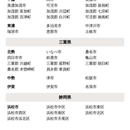
名古屋市南区
名古屋市守山区
名古屋市緑区
名古屋市名東区
名古屋市天白区
尾張
一宮市
瀬戸市
春日井市
犬山市
常滑市
江南市
小牧市
稲沢市
尾張旭市
岩倉市
豊明市
日進市
清須市
北名古屋市
半田市
弥冨市
津島市
東海市
大府市
知多市
愛西市
あま市
愛知郡 東郷町
海部郡 大治町
海部郡 蟹江町
海部郡 飛鳥村
西春日井郡 豊山町
丹羽郡 大口町
丹羽郡 扶桑町
知多郡 阿久比町
知多郡 武豊町
知多郡 東浦町
知多郡 南知多町
知多郡 美浜町
西三河
岡崎市
豊田市
安城市
刈谷市
高浜市
知立市
西尾市
碧南市
みよし市(離島は除
額田郡 幸田町
く)
東三河
豊橋市
豊川市
蒲郡市
田原市
新城市