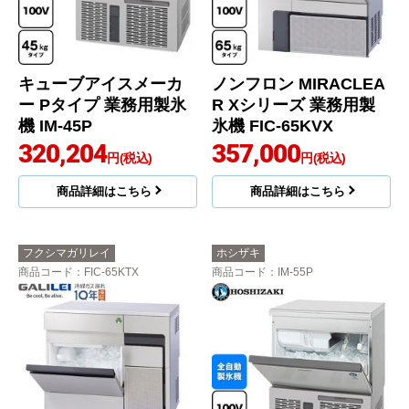
キューブアイスメーカ
ノンフロン MIRACLEA
ー Pタイプ 業務用製氷
R Xシリーズ 業務用製
機 IM-45P
氷機 FIC-65KVX
320,204
357,000
円(税込)
円(税込)
商品詳細はこちら
商品詳細はこちら
フクシマガリレイ
ホシザキ
商品コード
：FIC-65KTX
商品コード
：IM-55P