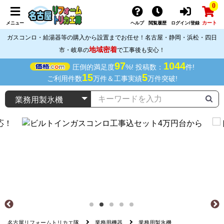
0
カート
メニュー
ヘルプ
閲覧履歴
ログイン/登録
ガスコンロ・給湯器等の購入から設置までお任せ！名古屋・静岡・浜松・四日
地域密着
市・岐阜の
で工事後も安心！
97
1044
圧倒的満足度
%! 投稿数：
件!
15
5
ご利用件数
万件＆工事実績
万件突破!
名古屋リフォームトリカエ隊
業務用機器
業務用製氷機