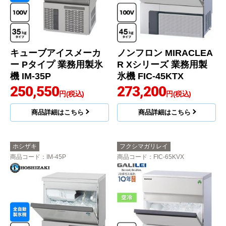
キューブアイスメーカ
ノンフロン MIRACLEA
ー Pタイプ 業務用製氷
R Xシリーズ 業務用製
機 IM-35P
氷機 FIC-45KTX
250,550
273,200
円(税込)
円(税込)
商品詳細はこちら
商品詳細はこちら
ホシザキ
フクシマガリレイ
商品コード
：IM-45P
商品コード
：FIC-65KVX