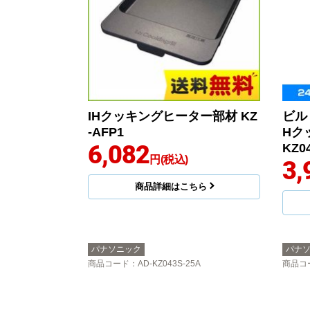
IHクッキングヒーター部材 KZ
ビル
-AFP1
Hク
6,082
KZ0
円(税込)
3,
商品詳細はこちら
パナソニック
パナ
商品コード
：AD-KZ043S-25A
商品コ