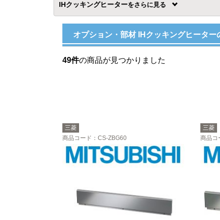
IHクッキングヒーター
を
オプション・部材 IHクッキングヒーター
49件
の商品が見つかりました
三菱
三菱
商品コード
：CS-ZBG60
商品コ