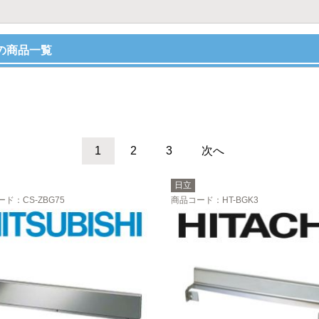
の商品一覧
1
2
3
次へ
日立
ード
：CS-ZBG75
商品コード
：HT-BGK3