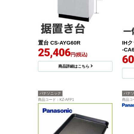
置台 CS-AYG60R
IH
25,406
-CA
円(税込)
60
商品詳細はこちら
パナソニック
パナ
商品コード
：KZ-AFP1
商品コ