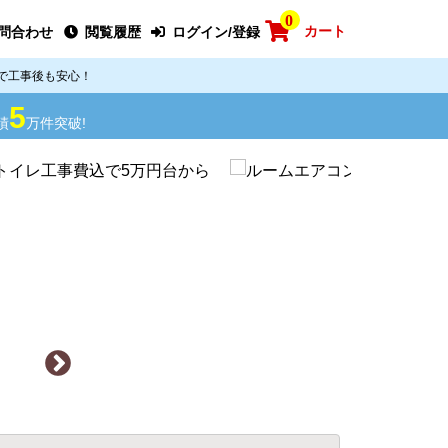
0
カート
問合わせ
閲覧履歴
ログイン/登録
で工事後も安心！
5
績
万件突破!