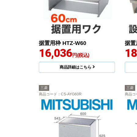
据置用枠 HTZ-W60
据置用
16,036
18
円(税込)
商品詳細はこちら
三菱
三菱
商品コード
：CS-AYG60R
商品コ