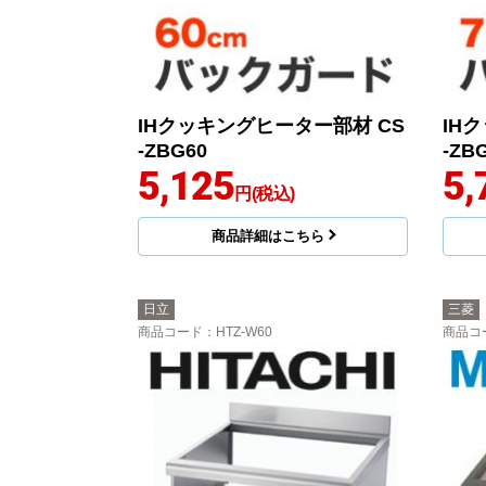
IHクッキングヒーター部材 CS
IH
-ZBG60
-ZB
5,125
5,
円(税込)
商品詳細はこちら
日立
三菱
商品コード
：HTZ-W60
商品コ