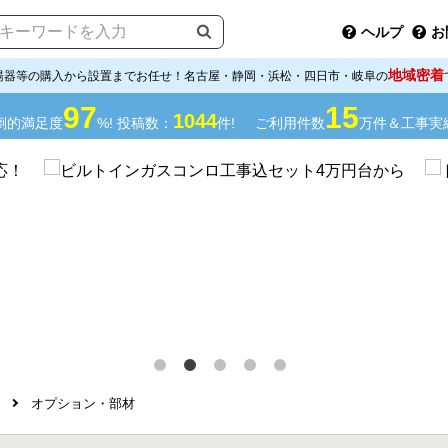
ヘルプ
お
地域密着
湯器等の購入から設置までお任せ！名古屋・静岡・浜松・四日市・岐阜の
97
15
1044
倒的満足度
%! 投稿数：
件!
ご利用件数
万件＆工事実
オプション・部材