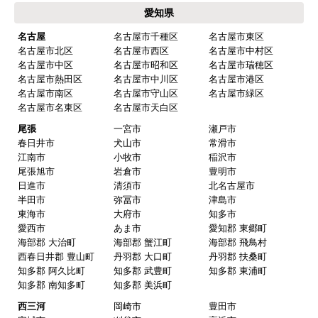
愛知県
名古屋
名古屋市千種区
名古屋市東区
名古屋市北区
名古屋市西区
名古屋市中村区
名古屋市中区
名古屋市昭和区
名古屋市瑞穂区
名古屋市熱田区
名古屋市中川区
名古屋市港区
名古屋市南区
名古屋市守山区
名古屋市緑区
名古屋市名東区
名古屋市天白区
尾張
一宮市
瀬戸市
春日井市
犬山市
常滑市
江南市
小牧市
稲沢市
尾張旭市
岩倉市
豊明市
日進市
清須市
北名古屋市
半田市
弥冨市
津島市
東海市
大府市
知多市
愛西市
あま市
愛知郡 東郷町
海部郡 大治町
海部郡 蟹江町
海部郡 飛鳥村
西春日井郡 豊山町
丹羽郡 大口町
丹羽郡 扶桑町
知多郡 阿久比町
知多郡 武豊町
知多郡 東浦町
知多郡 南知多町
知多郡 美浜町
西三河
岡崎市
豊田市