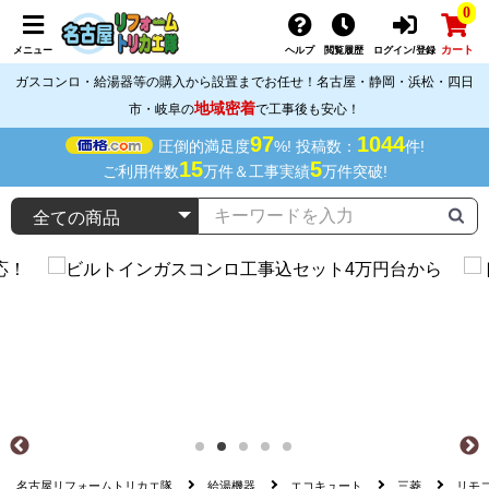
0
カート
メニュー
ヘルプ
閲覧履歴
ログイン/登録
ガスコンロ・給湯器等の購入から設置までお任せ！名古屋・静岡・浜松・四日
地域密着
市・岐阜の
で工事後も安心！
97
1044
圧倒的満足度
%! 投稿数：
件!
15
5
ご利用件数
万件＆工事実績
万件突破!
名古屋リフォームトリカエ隊
給湯機器
エコキュート
三菱
リモ