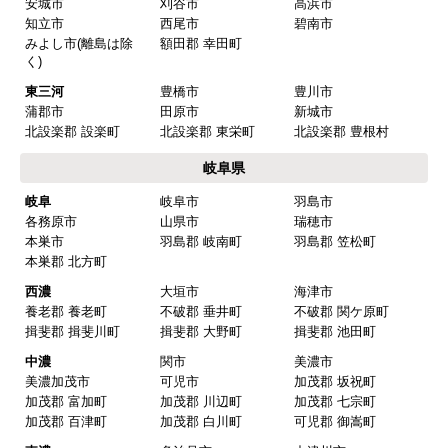
安城市
刈谷市
高浜市
知立市
西尾市
碧南市
みよし市(離島は除
額田郡 幸田町
く)
東三河
豊橋市
豊川市
蒲郡市
田原市
新城市
北設楽郡 設楽町
北設楽郡 東栄町
北設楽郡 豊根村
岐阜県
岐阜
岐阜市
羽島市
各務原市
山県市
瑞穂市
本巣市
羽島郡 岐南町
羽島郡 笠松町
本巣郡 北方町
西濃
大垣市
海津市
養老郡 養老町
不破郡 垂井町
不破郡 関ケ原町
揖斐郡 揖斐川町
揖斐郡 大野町
揖斐郡 池田町
中濃
関市
美濃市
美濃加茂市
可児市
加茂郡 坂祝町
加茂郡 富加町
加茂郡 川辺町
加茂郡 七宗町
加茂郡 百津町
加茂郡 白川町
可児郡 御嵩町