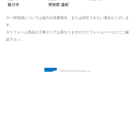
菊川市
周智郡 森町
※一部地域については遠方出張費発生、または対応できない場合がございま
す。
※リフォーム商品の工事エリアは異なりますのでリフォームページにてご確
認下さい。
※プライバシー保護のためSSL暗号化通信を採用（導入）してい
ますので、
お客様の情報の送信は安全に行っていただけます。