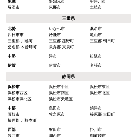
東濃
多治見市
中津川市
瑞浪市
恵那市
土岐市
三重県
北勢
いなべ市
桑名市
四日市市
鈴鹿市
亀山市
三重郡 川越町
三重郡 菰野町
三重郡 朝日町
桑名郡 木曽岬町
員弁郡 東員町
中勢
津市
松阪市
伊賀
伊賀市
名張市
静岡県
浜松市
浜松市中区
浜松市東区
浜松市西区
浜松市南区
浜松市北区
浜松市浜北区
浜松市天竜区
中部
島田市
焼津市
藤枝市
牧之原市
榛原郡 吉田町
榛原郡 川根本町
西部
磐田市
掛川市
袋井市
湖西市
御前崎市