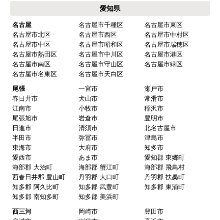
愛知県
名古屋
名古屋市千種区
名古屋市東区
名古屋市北区
名古屋市西区
名古屋市中村区
名古屋市中区
名古屋市昭和区
名古屋市瑞穂区
名古屋市熱田区
名古屋市中川区
名古屋市港区
名古屋市南区
名古屋市守山区
名古屋市緑区
名古屋市名東区
名古屋市天白区
尾張
一宮市
瀬戸市
春日井市
犬山市
常滑市
江南市
小牧市
稲沢市
尾張旭市
岩倉市
豊明市
日進市
清須市
北名古屋市
半田市
弥冨市
津島市
東海市
大府市
知多市
愛西市
あま市
愛知郡 東郷町
海部郡 大治町
海部郡 蟹江町
海部郡 飛鳥村
西春日井郡 豊山町
丹羽郡 大口町
丹羽郡 扶桑町
知多郡 阿久比町
知多郡 武豊町
知多郡 東浦町
知多郡 南知多町
知多郡 美浜町
西三河
岡崎市
豊田市