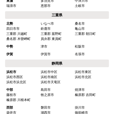
東濃
多治見市
中津川市
瑞浪市
恵那市
土岐市
三重県
北勢
いなべ市
桑名市
四日市市
鈴鹿市
亀山市
三重郡 川越町
三重郡 菰野町
三重郡 朝日町
桑名郡 木曽岬町
員弁郡 東員町
中勢
津市
松阪市
伊賀
伊賀市
名張市
静岡県
浜松市
浜松市中区
浜松市東区
浜松市西区
浜松市南区
浜松市北区
浜松市浜北区
浜松市天竜区
中部
島田市
焼津市
藤枝市
牧之原市
榛原郡 吉田町
榛原郡 川根本町
西部
磐田市
掛川市
袋井市
湖西市
御前崎市