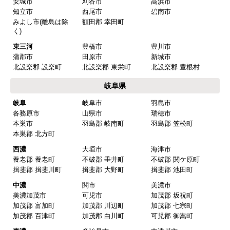
安城市
刈谷市
高浜市
知立市
西尾市
碧南市
みよし市(離島は除
額田郡 幸田町
く)
東三河
豊橋市
豊川市
蒲郡市
田原市
新城市
北設楽郡 設楽町
北設楽郡 東栄町
北設楽郡 豊根村
岐阜県
岐阜
岐阜市
羽島市
各務原市
山県市
瑞穂市
本巣市
羽島郡 岐南町
羽島郡 笠松町
本巣郡 北方町
西濃
大垣市
海津市
養老郡 養老町
不破郡 垂井町
不破郡 関ケ原町
揖斐郡 揖斐川町
揖斐郡 大野町
揖斐郡 池田町
中濃
関市
美濃市
美濃加茂市
可児市
加茂郡 坂祝町
加茂郡 富加町
加茂郡 川辺町
加茂郡 七宗町
加茂郡 百津町
加茂郡 白川町
可児郡 御嵩町