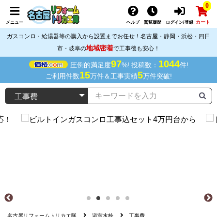
0
カート
メニュー
ヘルプ
閲覧履歴
ログイン/登録
ガスコンロ・給湯器等の購入から設置までお任せ！名古屋・静岡・浜松・四日
地域密着
市・岐阜の
で工事後も安心！
97
1044
圧倒的満足度
%! 投稿数：
件!
15
5
ご利用件数
万件＆工事実績
万件突破!
名古屋リフォームトリカエ隊
浴室水栓
工事費