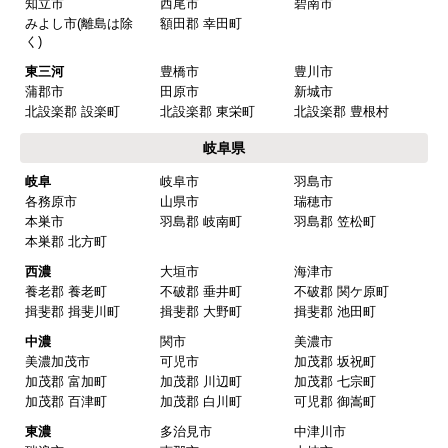
知立市
西尾市
碧南市
みよし市(離島は除
額田郡 幸田町
く)
東三河
豊橋市
豊川市
蒲郡市
田原市
新城市
北設楽郡 設楽町
北設楽郡 東栄町
北設楽郡 豊根村
岐阜県
岐阜
岐阜市
羽島市
各務原市
山県市
瑞穂市
本巣市
羽島郡 岐南町
羽島郡 笠松町
本巣郡 北方町
西濃
大垣市
海津市
養老郡 養老町
不破郡 垂井町
不破郡 関ケ原町
揖斐郡 揖斐川町
揖斐郡 大野町
揖斐郡 池田町
中濃
関市
美濃市
美濃加茂市
可児市
加茂郡 坂祝町
加茂郡 富加町
加茂郡 川辺町
加茂郡 七宗町
加茂郡 百津町
加茂郡 白川町
可児郡 御嵩町
東濃
多治見市
中津川市