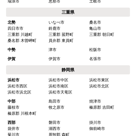
瑞浪市
恵那市
土岐市
三重県
北勢
いなべ市
桑名市
四日市市
鈴鹿市
亀山市
三重郡 川越町
三重郡 菰野町
三重郡 朝日町
桑名郡 木曽岬町
員弁郡 東員町
中勢
津市
松阪市
伊賀
伊賀市
名張市
静岡県
浜松市
浜松市中区
浜松市東区
浜松市西区
浜松市南区
浜松市北区
浜松市浜北区
浜松市天竜区
中部
島田市
焼津市
藤枝市
牧之原市
榛原郡 吉田町
榛原郡 川根本町
西部
磐田市
掛川市
袋井市
湖西市
御前崎市
菊川市
周智郡 森町