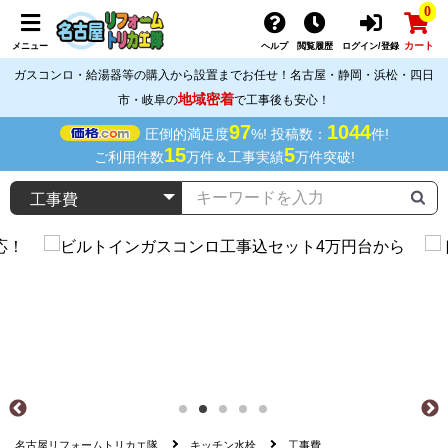
0
カート
メニュー
ヘルプ
閲覧履歴
ログイン/登録
ガスコンロ・給湯器等の購入から設置までお任せ！名古屋・静岡・浜松・四日
地域密着
市・岐阜の
で工事後も安心！
97
1044
圧倒的満足度
%! 投稿数：
件!
15
5
ご利用件数
万件＆工事実績
万件突破!
名古屋リフォームトリカエ隊
キッチン水栓
工事費