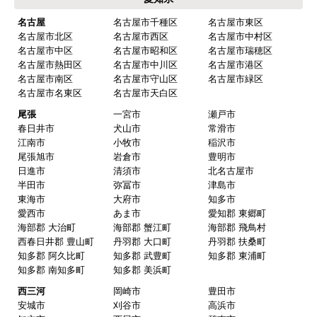
名古屋
名古屋市千種区
名古屋市東区
名古屋市北区
名古屋市西区
名古屋市中村区
名古屋市中区
名古屋市昭和区
名古屋市瑞穂区
名古屋市熱田区
名古屋市中川区
名古屋市港区
名古屋市南区
名古屋市守山区
名古屋市緑区
名古屋市名東区
名古屋市天白区
尾張
一宮市
瀬戸市
春日井市
犬山市
常滑市
江南市
小牧市
稲沢市
尾張旭市
岩倉市
豊明市
日進市
清須市
北名古屋市
半田市
弥冨市
津島市
東海市
大府市
知多市
愛西市
あま市
愛知郡 東郷町
海部郡 大治町
海部郡 蟹江町
海部郡 飛鳥村
西春日井郡 豊山町
丹羽郡 大口町
丹羽郡 扶桑町
知多郡 阿久比町
知多郡 武豊町
知多郡 東浦町
知多郡 南知多町
知多郡 美浜町
西三河
岡崎市
豊田市
安城市
刈谷市
高浜市