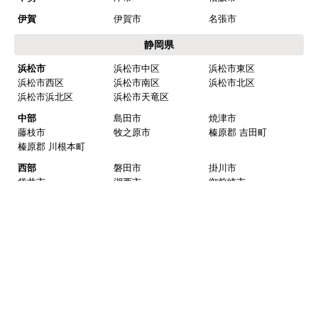
知立市
西尾市
碧南市
みよし市(離島は除
額田郡 幸田町
く)
東三河
豊橋市
豊川市
蒲郡市
田原市
新城市
北設楽郡 設楽町
北設楽郡 東栄町
北設楽郡 豊根村
岐阜県
岐阜
岐阜市
羽島市
各務原市
山県市
瑞穂市
本巣市
羽島郡 岐南町
羽島郡 笠松町
本巣郡 北方町
西濃
大垣市
海津市
養老郡 養老町
不破郡 垂井町
不破郡 関ケ原町
揖斐郡 揖斐川町
揖斐郡 大野町
揖斐郡 池田町
中濃
関市
美濃市
美濃加茂市
可児市
加茂郡 坂祝町
加茂郡 富加町
加茂郡 川辺町
加茂郡 七宗町
加茂郡 百津町
加茂郡 白川町
可児郡 御嵩町
東濃
多治見市
中津川市