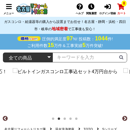
0
カート
メニュー
ヘルプ
閲覧履歴
ログイン/登録
ガスコンロ・給湯器等の購入から設置までお任せ！名古屋・静岡・浜松・四日
地域密着
市・岐阜の
で工事後も安心！
97
1044
圧倒的満足度
%! 投稿数：
件!
15
5
ご利用件数
万件＆工事実績
万件突破!
名古屋リフォームトリカエ隊
温水洗浄便座
TOTO
Sシリーズ