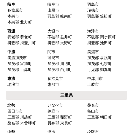
名古屋
名古屋市千種区
名古屋市東区
名古屋市北区
名古屋市西区
名古屋市中村区
名古屋市中区
名古屋市昭和区
名古屋市瑞穂区
名古屋市熱田区
名古屋市中川区
名古屋市港区
名古屋市南区
名古屋市守山区
名古屋市緑区
名古屋市名東区
名古屋市天白区
尾張
一宮市
瀬戸市
春日井市
犬山市
常滑市
江南市
小牧市
稲沢市
尾張旭市
岩倉市
豊明市
日進市
清須市
北名古屋市
半田市
弥冨市
津島市
東海市
大府市
知多市
愛西市
あま市
愛知郡 東郷町
海部郡 大治町
海部郡 蟹江町
海部郡 飛鳥村
西春日井郡 豊山町
丹羽郡 大口町
丹羽郡 扶桑町
知多郡 阿久比町
知多郡 武豊町
知多郡 東浦町
知多郡 南知多町
知多郡 美浜町
西三河
岡崎市
豊田市
安城市
刈谷市
高浜市