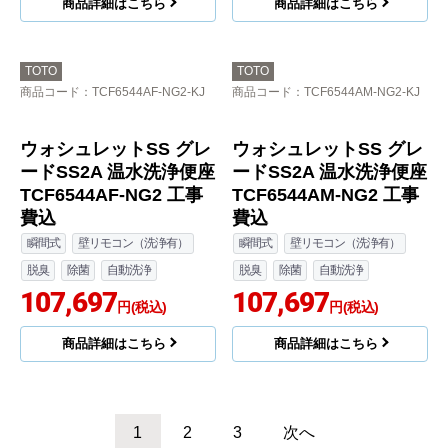
ウォシュレットSS グレ
ウォシュレットSS グレ
ードSS2A 温水洗浄便座
ードSS2A 温水洗浄便座
TCF6544AK-NW1 工事
TCF6544AF-SC1 工事
費込
費込
瞬間式
壁リモコン（洗浄有）
瞬間式
壁リモコン（洗浄有）
脱臭
除菌
自動洗浄
脱臭
除菌
自動洗浄
100,186
100,748
円(税込)
円(税込)
商品詳細はこちら
商品詳細はこちら
TOTO
TOTO
商品コード
：TCF6544AM-SC1-KJ
商品コード
：TCF6544AK-SC1-KJ
ウォシュレットSS グレ
ウォシュレットSS グレ