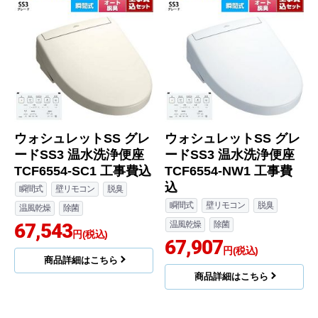
ウォシュレットSS グレ
ウォシュレットSS グレ
ードSS3 温水洗浄便座
ードSS3 温水洗浄便座
TCF6554-SC1 工事費込
TCF6554-NW1 工事費
込
瞬間式
壁リモコン
脱臭
瞬間式
壁リモコン
脱臭
温風乾燥
除菌
67,543
温風乾燥
除菌
円(税込)
67,907
円(税込)
商品詳細はこちら
商品詳細はこちら