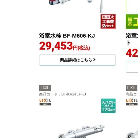
浴室水栓 BF-M606-KJ
浴室水
29,453
ト
円(税込)
42
商品詳細はこちら
LIXIL
LIXIL
商品コード
：BF-KA345T-KJ
商品コ