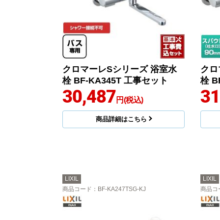
クロマーレSシリーズ 浴室水
クロ
栓 BF-KA345T 工事セット
栓 B
30,487
31
円(税込)
商品詳細はこちら
LIXIL
LIXIL
商品コード
：BF-KA247TSG-KJ
商品コ