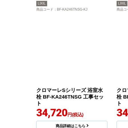
LIXIL
LIXIL
商品コード
：BF-KA246TNSG-KJ
商品コ
クロマーレSシリーズ 浴室水
クロ
栓 BF-KA246TNSG 工事セッ
栓 B
ト
ト
34,720
34
円(税込)
商品詳細はこちら