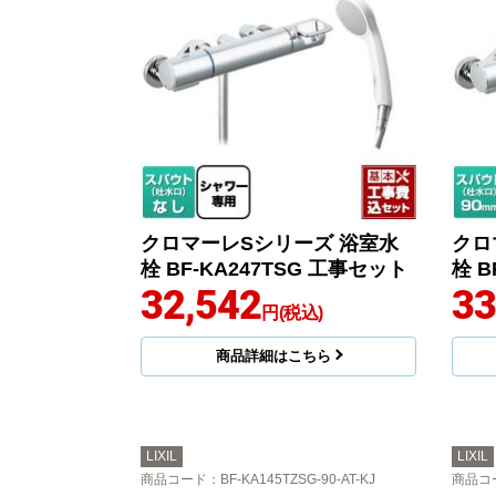
クロマーレSシリーズ 浴室水
クロ
栓 BF-KA247TSG 工事セット
栓 B
32,542
33
円(税込)
商品詳細はこちら
LIXIL
LIXIL
商品コード
：BF-KA145TZSG-90-AT-KJ
商品コ