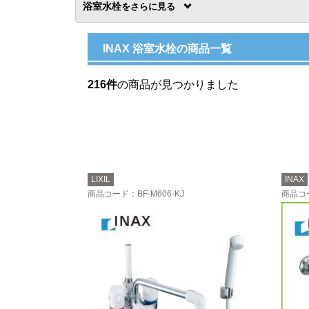
浴室水栓
を
INAX 浴室水栓の商品一覧
216件
の商品が見つかりました
LIXIL
INAX
商品コード
：BF-M606-KJ
商品コ