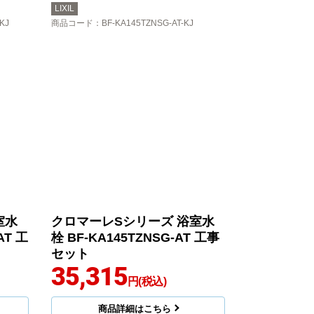
LIXIL
KJ
商品コード
：BF-KA145TZNSG-AT-KJ
室水
クロマーレSシリーズ 浴室水
AT 工
栓 BF-KA145TZNSG-AT 工事
セット
35,315
円(税込)
商品詳細はこちら