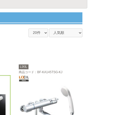
LIXIL
商品コード
：BF-KA145TSG-KJ