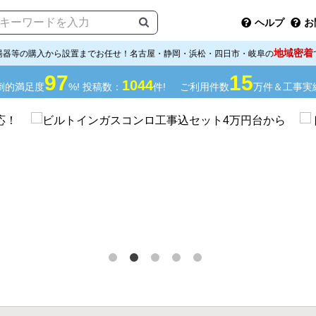
ヘルプ
お
地域密着
湯器等の購入から設置までお任せ！名古屋・静岡・浜松・四日市・岐阜の
97
15
1044
倒的満足度
%! 投稿数：
件!
ご利用件数
万件＆工事実