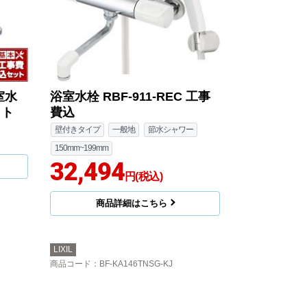
室水
浴室水栓 RBF-911-REC 工事
ット
費込
壁付きタイプ
一般地
節水シャワー
150mm~199mm
32,494
円(税込)
商品詳細はこちら
LIXIL
商品コード
：BF-KA146TNSG-KJ