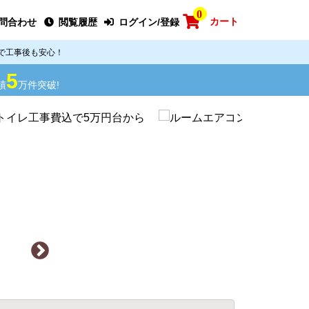
0
カート
問合わせ
閲覧履歴
ログイン/登録
で工事後も安心！
5
績
万件突破!