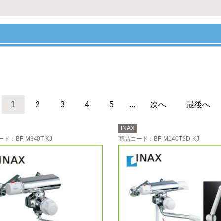
1
2
3
4
5
...
次へ
最後へ
INAX
ード
：BF-M340T-KJ
商品コード
：BF-M140TSD-KJ