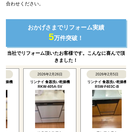
合わせください。
おかげさまでリフォーム実績
5
万件突破！
当社でリフォーム頂いたお客様です。こんなに喜んで頂
きました！
2026年2月26日
2026年2月5日
燥機
リンナイ 食器洗い乾燥機
リンナイ 食器洗い乾燥機
RKW-405A-SV
RSW-F403C-B