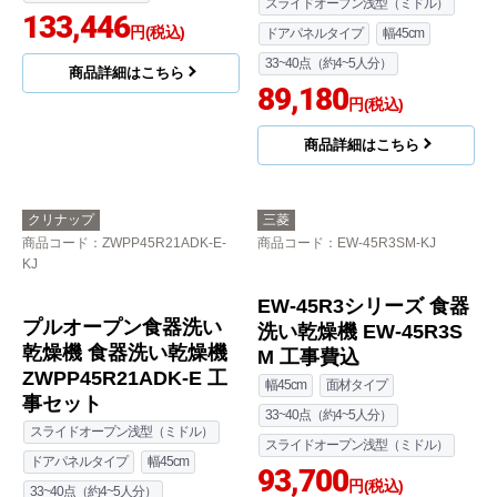
R9シリーズ 食器洗い乾
V9シリーズ 食器洗い乾
燥機 NP-45RS9K 工事
燥機 NP-45VS9S 工事
費込
費込
スライドオープン浅型（ミドル）
スライドオープン浅型（ミドル）
ドアパネルタイプ
幅45cm
ドアパネルタイプ
幅45cm
33~40点（約4~5人分）
33~40点（約4~5人分）
116,014
120,248
円(税込)
円(税込)
商品詳細はこちら
商品詳細はこちら
パナソニック
パナソニック
商品コード
：NP-45RS9S-KJ
商品コード
：NP-45RD9K-KJ
R9シリーズ 食器洗い乾
食器洗い乾燥機 NP-45R
燥機 NP-45RS9S 工事
D9K工事セット