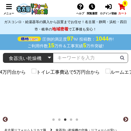
0
カート
メニュー
ヘルプ
閲覧履歴
ログイン/登録
ガスコンロ・給湯器等の購入から設置までお任せ！名古屋・静岡・浜松・四日
地域密着
市・岐阜の
で工事後も安心！
97
1044
圧倒的満足度
%! 投稿数：
件!
15
5
ご利用件数
万件＆工事実績
万件突破!
名古屋リフォームトリカエ隊
食器洗い乾燥機の交換・リフォームが安い