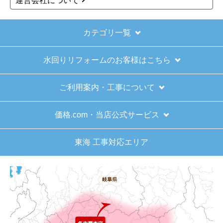
商品コード
：EW-45R2B-KJ
商品コード
：EW-45RD1SU-KJ
食器洗い乾燥機 EW-45
食器洗い乾燥機 EW-45
R2B 工事セット
RD1SU-KJ
スライドオープン浅型（ミドル）
スライドオープン深型（ディープ）
ドアパネルタイプ
幅45cm
ドアパネルタイプ
幅45cm
33~40点（約4~5人分）
44~48点（約6人分）
120,800
125,200
円(税込)
円(税込)
商品詳細はこちら
商品詳細はこちら
1
2
3
4
5
...
次へ
最後へ