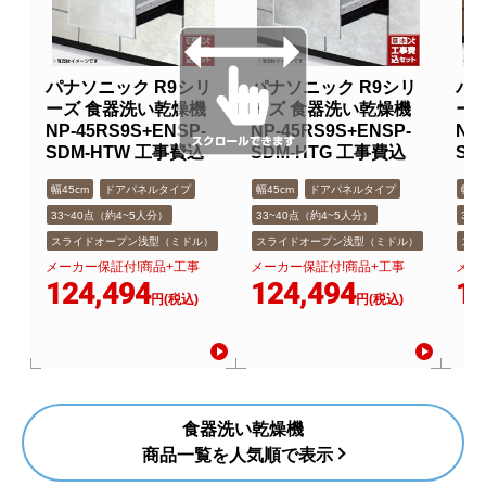
パナソニック R9シリ
パナソニック R9シリ
パナ
ーズ 食器洗い乾燥機
ーズ 食器洗い乾燥機
ー
NP-45RS9S+ENSP-
NP-45RS9S+ENSP-
NP
SDM-HTW 工事費込
SDM-HTG 工事費込
SD
幅45cm
ドアパネルタイプ
幅45cm
ドアパネルタイプ
幅45
33~40点（約4~5人分）
33~40点（約4~5人分）
33
スライドオープン浅型（ミドル）
スライドオープン浅型（ミドル）
スラ
メーカー保証付!商品+工事
メーカー保証付!商品+工事
メー
124,494
124,494
12
円(税込)
円(税込)
食器洗い乾燥機
商品一覧を人気順で表示