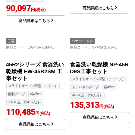
費込
スライドオープン深型（ディープ）
スライドオープン浅型（ミドル）
ドアパネルタイプ
幅45cm
ドアパネルタイプ
幅45cm
44~48点（約6人分）
33~40点（約4~5人分）
127,319
円(税込)
121,994
円(税込)
商品詳細はこちら
商品詳細はこちら
パナソニック
クリナップ
商品コード
：NP-45VD9S-KJ
商品コード
：ZWPP45R21LDS-E-
KJ
食器洗い乾燥機 NP-45V
プルオープン食器洗い
D9S工事セット
乾燥機 食器洗い乾燥機
スライドオープン深型（ディープ）
ZWPP45R21LDS-E 工
ドアパネルタイプ
幅45cm
事セット
44~48点（約6人分）
スライドオープン浅型（ミドル）
133,446
円(税込)
ドアパネルタイプ
幅45cm