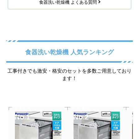
食器洗い乾燥機 よくある質問
食器洗い乾燥機 人気ランキング
工事付きでも激安・格安のセットを多数ご用意しており
ます！
当店人気
当店人気
当
No.1
No.2
N