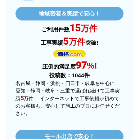
地域密着＆実績で安心！
15
万件
ご利用件数
5
万件
工事実績
突破!
97
%!
圧倒的満足度
投稿数：
1044
件
名古屋・静岡・浜松・四日市・岐阜を中心に、
愛知・静岡・岐阜・三重で選ばれ続けて工事実
5
績
万件！ インターネットで工事依頼が初めて
のお客様も、安心して施工のプロにお任せくだ
さい。
モール出店で安心！