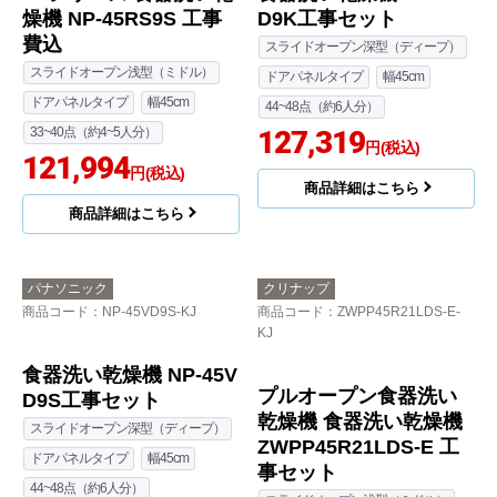
洗い乾燥機 EW-45R3S
MS8S-KJ
工事費込
スライドオープン浅型（ミドル）
幅45cm
ドアパネルタイプ
ドアパネルタイプ
幅60cm
33~40点（約4~5人分）
50点以上（約7人分以上）
スライドオープン浅型（ミドル）
158,268
円(税込)
93,551
円(税込)
商品詳細はこちら
商品詳細はこちら
パナソニック
パナソニック
商品コード
：NP-45RS9K-KJ
商品コード
：NP-45VS9S-KJ