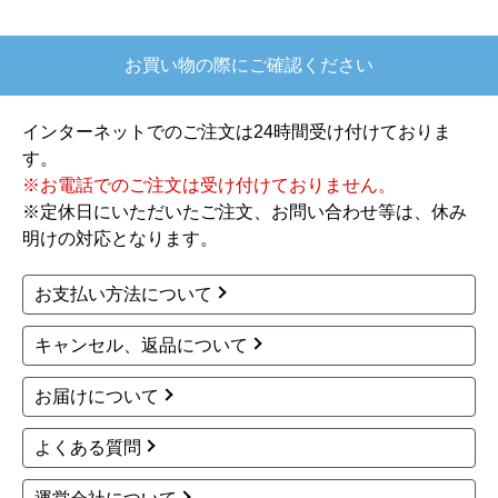
商品詳細はこちら
三菱
パナソニック
商品コード
：EW-45R2SM-KJ
商品コード
：NP-45RD9S-KJ
45R2シリーズ 食器洗い
食器洗い乾燥機 NP-45R
乾燥機 EW-45R2SM 工
D9S工事セット
事セット
スライドオープン深型（ディープ）
スライドオープン浅型（ミドル）
ドアパネルタイプ
幅45cm
面材タイプ
幅45cm
44~48点（約6人分）
33~40点（約4~5人分）
135,313
円(税込)
110,485
円(税込)
商品詳細はこちら
商品詳細はこちら
三菱
三菱