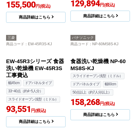
124,494
124,494
円(税込)
円(税込)
商品詳細はこちら
商品詳細はこちら
パナソニック
パナソニック
商品コード
：NP-45MC6T-KJ
商品コード
：NP-45MS9S-KJ
食器洗い乾燥機 NP-45
M9シリーズ 食器洗い乾
MC6T 工事セット
燥機 NP-45MS9S 工事
費込
奥行60cm
44~48点（約6人分）
スライドオープン浅型（ミドル）
化粧パネル一体型