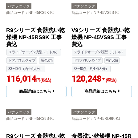
ドアパネルタイプ
幅45cm
スライドオープン深型（ディープ）
33~40点（約4~5人分）
幅45cm
129,894
155,500
円(税込)
円(税込)
商品詳細はこちら
商品詳細はこちら
三菱
パナソニック
商品コード
：EW-45R3S-KJ
商品コード
：NP-60MS8S-KJ
EW-45R3シリーズ 食器
食器洗い乾燥機 NP-60