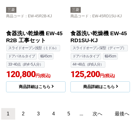
33~40点（約4~5人分）
商品詳細はこちら
89,180
円(税込)
商品詳細はこちら
クリナップ
三菱
商品コード
：ZWPP45R21ADK-E-
商品コード
：EW-45R3SM-KJ
KJ
EW-45R3シリーズ 食器
プルオープン食器洗い
洗い乾燥機 EW-45R3S
乾燥機 食器洗い乾燥機
M 工事費込
ZWPP45R21ADK-E 工
幅45cm
面材タイプ
事セット
33~40点（約4~5人分）
スライドオープン浅型（ミドル）
スライドオープン浅型（ミドル）
ドアパネルタイプ
幅45cm
93,700
円(税込)
33~40点（約4~5人分）
90,097
商品詳細はこちら
円(税込)