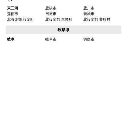
東三河
豊橋市
豊川市
蒲郡市
田原市
新城市
北設楽郡 設楽町
北設楽郡 東栄町
北設楽郡 豊根村
岐阜県
岐阜
岐阜市
羽島市
各務原市
山県市
瑞穂市
本巣市
羽島郡 岐南町
羽島郡 笠松町
本巣郡 北方町
西濃
大垣市
海津市
養老郡 養老町
不破郡 垂井町
不破郡 関ケ原町
揖斐郡 揖斐川町
揖斐郡 大野町
揖斐郡 池田町
中濃
関市
美濃市
美濃加茂市
可児市
加茂郡 坂祝町
加茂郡 富加町
加茂郡 川辺町
加茂郡 七宗町
加茂郡 百津町
加茂郡 白川町
可児郡 御嵩町
東濃
多治見市
中津川市
瑞浪市
恵那市
土岐市
三重県