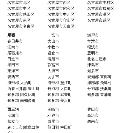
名古屋市北区
名古屋市西区
名古屋市中村区
名古屋市中区
名古屋市昭和区
名古屋市瑞穂区
名古屋市熱田区
名古屋市中川区
名古屋市港区
名古屋市南区
名古屋市守山区
名古屋市緑区
名古屋市名東区
名古屋市天白区
尾張
一宮市
瀬戸市
春日井市
犬山市
常滑市
江南市
小牧市
稲沢市
尾張旭市
岩倉市
豊明市
日進市
清須市
北名古屋市
半田市
弥冨市
津島市
東海市
大府市
知多市
愛西市
あま市
愛知郡 東郷町
海部郡 大治町
海部郡 蟹江町
海部郡 飛鳥村
西春日井郡 豊山町
丹羽郡 大口町
丹羽郡 扶桑町
知多郡 阿久比町
知多郡 武豊町
知多郡 東浦町
知多郡 南知多町
知多郡 美浜町
西三河
岡崎市
豊田市
安城市
刈谷市
高浜市
知立市
西尾市
碧南市
みよし市(離島は除
額田郡 幸田町
く)