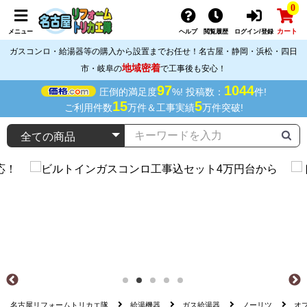
0
カート
メニュー
ヘルプ
閲覧履歴
ログイン/登録
ガスコンロ・給湯器等の購入から設置までお任せ！名古屋・静岡・浜松・四日
地域密着
市・岐阜の
で工事後も安心！
97
1044
圧倒的満足度
%! 投稿数：
件!
15
5
ご利用件数
万件＆工事実績
万件突破!
名古屋リフォームトリカエ隊
給湯機器
ガス給湯器
ノーリツ
オ