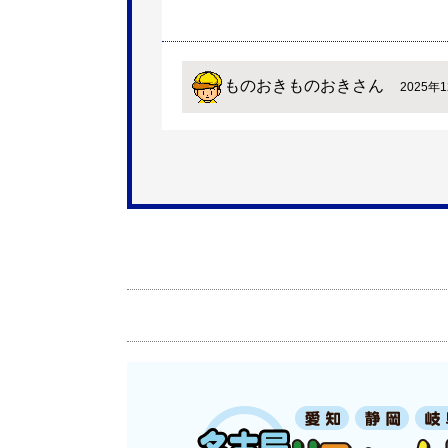
ものおきものおき
さん
2025年1
欲しい商品をスムーズに注文できましたか
ショップからの連絡や対応は適切でしたか
予定の期日までに商品が届きましたか？
商品の梱包は必要十分なものでしたか？
またこのショップを利用したいですか？