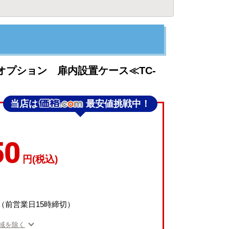
オプション 扉内設置ケース≪TC-
当店は
最安値挑戦中！
50
円(税込)
（前営業日15時締切）
域を除く