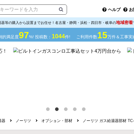
ヘルプ
お
地域密着
湯器等の購入から設置までお任せ！名古屋・静岡・浜松・四日市・岐阜の
97
15
1044
倒的満足度
%! 投稿数：
件!
ご利用件数
万件＆工事実
湯器
ノーリツ
オプション・部材
ノーリツ ガス給湯器部材 TC-