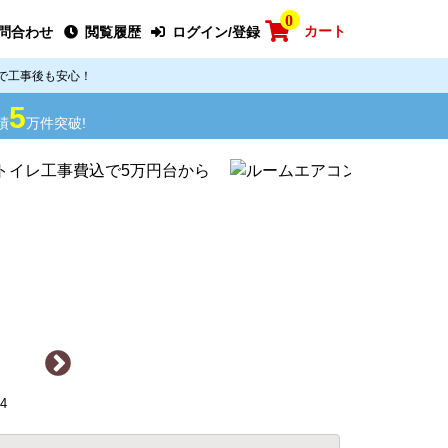
0
カート
問合わせ
閲覧履歴
ログイン/登録
で工事後も安心！
5
績
万件突破!
4