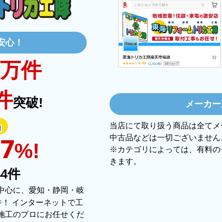
日 21:44
安心！
万件
【注文商品】炊飯器 【注文時期】2
？
はい
【このショップを選んだ理由は？】
件
？
はい
突破!
欲しかったガス釜がほぼ最安で、他の方
メーカー
はい
【注文からどのくらいで届きましたか？
当店にて取り扱う商品は全てメ
注文が確定して3日で届きました。在庫が
中古品などは一切ございません
はい
97
%!
かったので少し驚きました。
※カテゴリによっては、有料の
はい
きます。
44
件
【その他感想・コメント】
ショップからの連絡もしっかりありまし
中心に、愛知・静岡・岐
十分なもので安心できました。また機会
件！ インターネットで工
施工のプロにお任せくだ