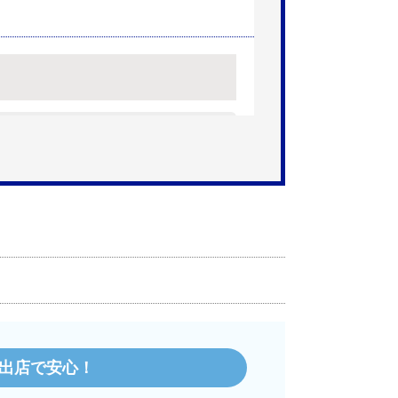
【注文時期】2025年11月頃（モバ
】
です。
ろで買うのは不安でしたが、発送もかな
出店で安心！