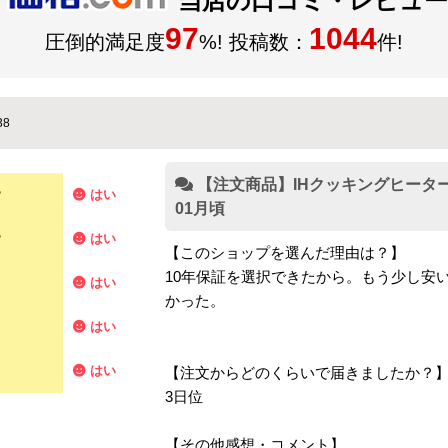
97
1044
圧倒的満足度
%! 投稿数：
件!
38
【注文商品】IHクッキングヒーター
？
はい
01月頃
？
はい
【このショップを選んだ理由は？】
10年保証を選択できたから。もう少し安
はい
かった。
はい
はい
【注文からどのくらいで届きましたか？
3日位
【その他感想・コメント】