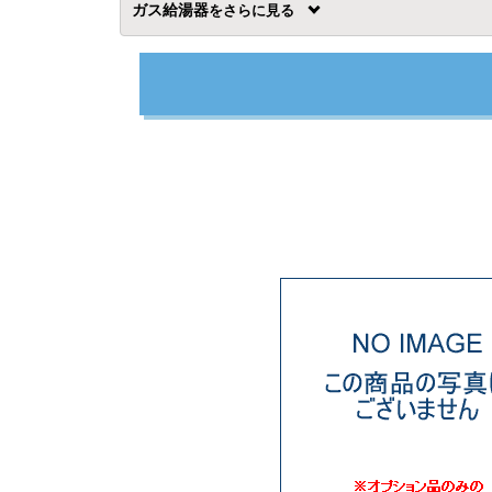
ガス給湯器
を