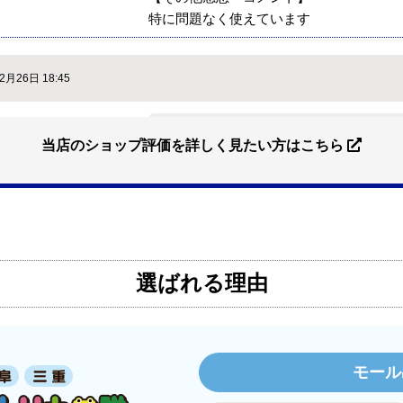
特に問題なく使えています
2月26日 18:45
【注文商品】ヒーター・ストーブ 
？
はい
当店のショップ評価を詳しく見たい方はこちら
イルから）
？
はい
【このショップを選んだ理由は？】
価格.comで最安値だったから。
はい
【注文からどのくらいで届きましたか？
はい
選ばれる理由
3日程で届きました。発送作業が早かった
はい
【その他感想・コメント】
大手ネットショップよりも結構安いとこ
り早くて、梱包も丁寧でした。
モール
良いショップだと思います。