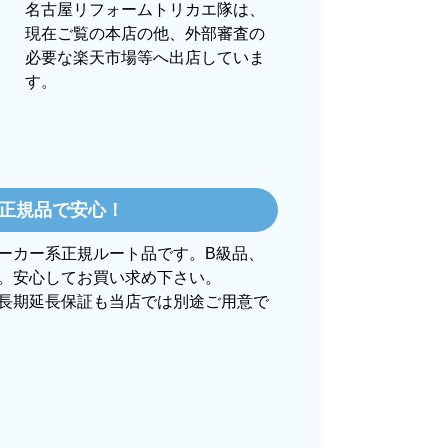
名古屋リフォームトリカエ隊は、
現在ご覧の本店の他、外部審査の
必要な楽天市場等へ出店していま
す。
025年10月頃
の評価も高かったので決めました
正規品で安心！
】
ーカー系正規ルート品です。B級品、
あったのもあると思いますがあまりに早
。安心してお買い求め下さい。
長期延長保証も当店では別途ご用意で
たし、商品の梱包も、届いた後の連絡も
があれば是非利用したいと思います。