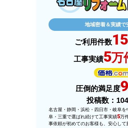
ぱぱまる2018
さん
2025年12月24
地域密着＆実績で
15
ご利用件数
欲しい商品をスムーズに注文できましたか
5
万
ショップからの連絡や対応は適切でしたか
工事実績
予定の期日までに商品が届きましたか？
商品の梱包は必要十分なものでしたか？
圧倒的満足度
またこのショップを利用したいですか？
投稿数：
10
名古屋・静岡・浜松・四日市・岐阜を
5
阜・三重で選ばれ続けて工事実績
万
事依頼が初めてのお客様も、安心して