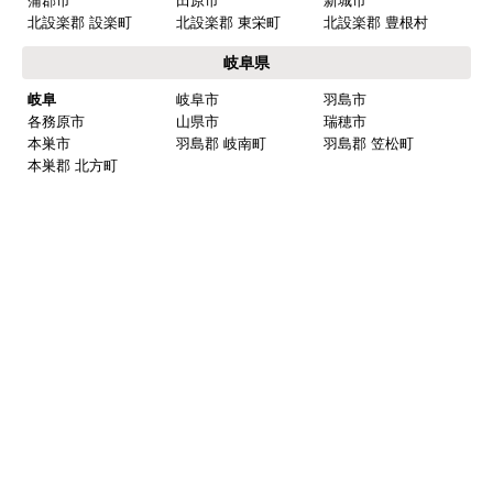
蒲郡市
田原市
新城市
北設楽郡 設楽町
北設楽郡 東栄町
北設楽郡 豊根村
岐阜県
岐阜
岐阜市
羽島市
各務原市
山県市
瑞穂市
本巣市
羽島郡 岐南町
羽島郡 笠松町
本巣郡 北方町
西濃
大垣市
海津市
養老郡 養老町
不破郡 垂井町
不破郡 関ケ原町
揖斐郡 揖斐川町
揖斐郡 大野町
揖斐郡 池田町
中濃
関市
美濃市
美濃加茂市
可児市
加茂郡 坂祝町
加茂郡 富加町
加茂郡 川辺町
加茂郡 七宗町
加茂郡 百津町
加茂郡 白川町
可児郡 御嵩町
東濃
多治見市
中津川市
瑞浪市
恵那市
土岐市
三重県
北勢
いなべ市
桑名市