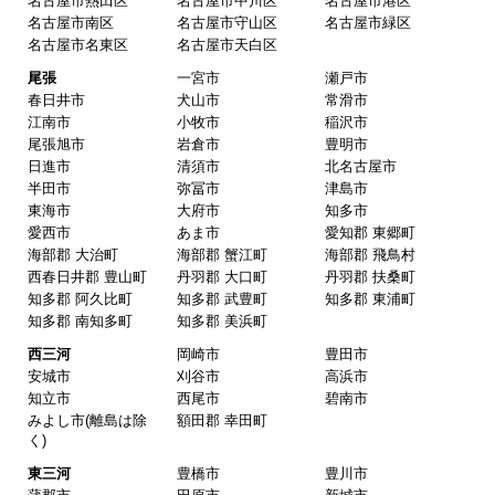
名古屋市熱田区
名古屋市中川区
名古屋市港区
名古屋市南区
名古屋市守山区
名古屋市緑区
名古屋市名東区
名古屋市天白区
尾張
一宮市
瀬戸市
春日井市
犬山市
常滑市
江南市
小牧市
稲沢市
尾張旭市
岩倉市
豊明市
日進市
清須市
北名古屋市
半田市
弥冨市
津島市
東海市
大府市
知多市
愛西市
あま市
愛知郡 東郷町
海部郡 大治町
海部郡 蟹江町
海部郡 飛鳥村
西春日井郡 豊山町
丹羽郡 大口町
丹羽郡 扶桑町
知多郡 阿久比町
知多郡 武豊町
知多郡 東浦町
知多郡 南知多町
知多郡 美浜町
西三河
岡崎市
豊田市
安城市
刈谷市
高浜市
知立市
西尾市
碧南市
みよし市(離島は除
額田郡 幸田町
く)
東三河
豊橋市
豊川市