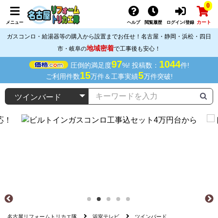
0
カート
メニュー
ヘルプ
閲覧履歴
ログイン/登録
ガスコンロ・給湯器等の購入から設置までお任せ！名古屋・静岡・浜松・四日
地域密着
市・岐阜の
で工事後も安心！
97
1044
圧倒的満足度
%! 投稿数：
件!
15
5
ご利用件数
万件＆工事実績
万件突破!
名古屋リフォームトリカエ隊
浴室テレビ
ツインバード