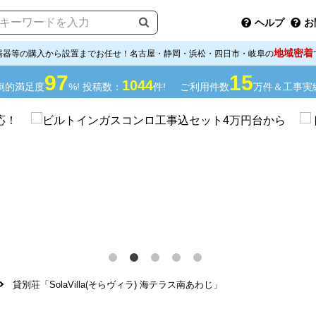
ヘルプ
お
地域密着
湯器等の購入から設置までお任せ！名古屋・静岡・浜松・四日市・岐阜の
97
15
1044
倒的満足度
%! 投稿数：
件!
ご利用件数
万件＆工事実
貸別荘「SolaVilla(そらヴィラ) 海テラス南あわじ」