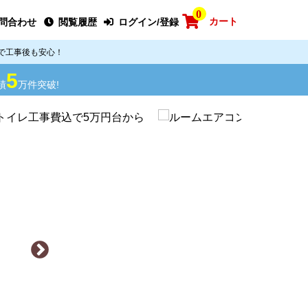
0
カート
問合わせ
閲覧履歴
ログイン/登録
で工事後も安心！
5
績
万件突破!