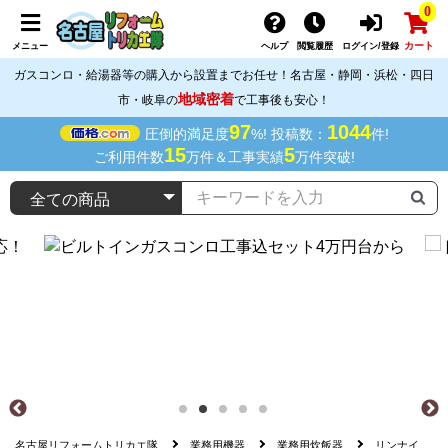
0
カート
メニュー
ヘルプ
閲覧履歴
ログイン/登録
ガスコンロ・給湯器等の購入から設置までお任せ！名古屋・静岡・浜松・四日
地域密着
市・岐阜の
で工事後も安心！
97
1044
圧倒的満足度
%! 投稿数：
件!
15
5
ご利用件数
万件＆工事実績
万件突破!
名古屋リフォームトリカエ隊
業務用機器
業務用炊飯器
リンナイ