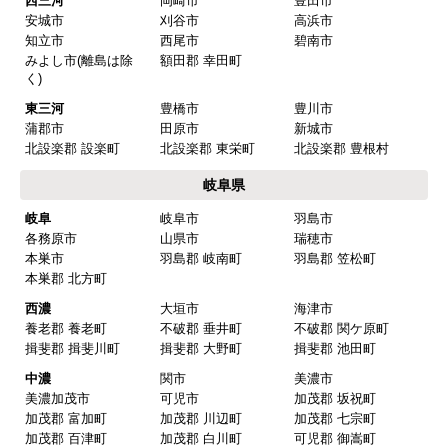
西三河
岡崎市
豊田市
安城市
刈谷市
高浜市
知立市
西尾市
碧南市
みよし市(離島は除
額田郡 幸田町
く)
東三河
豊橋市
豊川市
蒲郡市
田原市
新城市
北設楽郡 設楽町
北設楽郡 東栄町
北設楽郡 豊根村
岐阜県
岐阜
岐阜市
羽島市
各務原市
山県市
瑞穂市
本巣市
羽島郡 岐南町
羽島郡 笠松町
本巣郡 北方町
西濃
大垣市
海津市
養老郡 養老町
不破郡 垂井町
不破郡 関ケ原町
揖斐郡 揖斐川町
揖斐郡 大野町
揖斐郡 池田町
中濃
関市
美濃市
美濃加茂市
可児市
加茂郡 坂祝町
加茂郡 富加町
加茂郡 川辺町
加茂郡 七宗町
加茂郡 百津町
加茂郡 白川町
可児郡 御嵩町