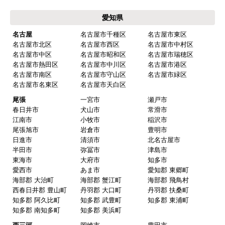
愛知県
名古屋
名古屋市千種区
名古屋市東区
名古屋市北区
名古屋市西区
名古屋市中村区
名古屋市中区
名古屋市昭和区
名古屋市瑞穂区
名古屋市熱田区
名古屋市中川区
名古屋市港区
名古屋市南区
名古屋市守山区
名古屋市緑区
名古屋市名東区
名古屋市天白区
尾張
一宮市
瀬戸市
春日井市
犬山市
常滑市
江南市
小牧市
稲沢市
尾張旭市
岩倉市
豊明市
日進市
清須市
北名古屋市
半田市
弥冨市
津島市
東海市
大府市
知多市
愛西市
あま市
愛知郡 東郷町
海部郡 大治町
海部郡 蟹江町
海部郡 飛鳥村
西春日井郡 豊山町
丹羽郡 大口町
丹羽郡 扶桑町
知多郡 阿久比町
知多郡 武豊町
知多郡 東浦町
知多郡 南知多町
知多郡 美浜町