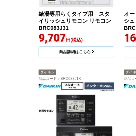
給湯専用らくタイプ用 スタ
オー
イリッシュリモコン リモコン
シュ
BRC083J31
BRC
9,707
16
円(税込)
商品詳細はこちら
ダイキン
ダイ
商品コード
：BRC083J1K
商品コ