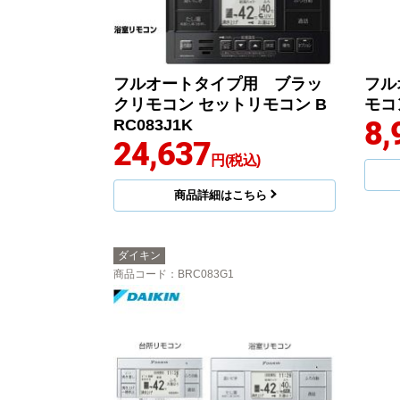
フルオートタイプ用 ブラッ
フル
クリモコン セットリモコン B
モコン
8,
RC083J1K
24,637
円(税込)
商品詳細はこちら
ダイキン
商品コード
：BRC083G1