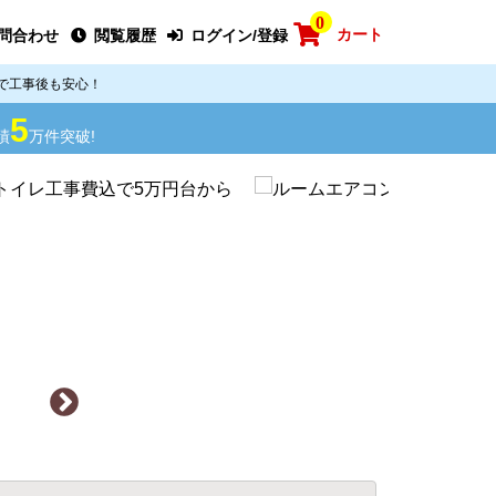
0
カート
問合わせ
閲覧履歴
ログイン/登録
で工事後も安心！
5
績
万件突破!