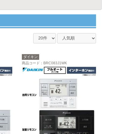
ダイキン
商品コード
：BRC083J1WK