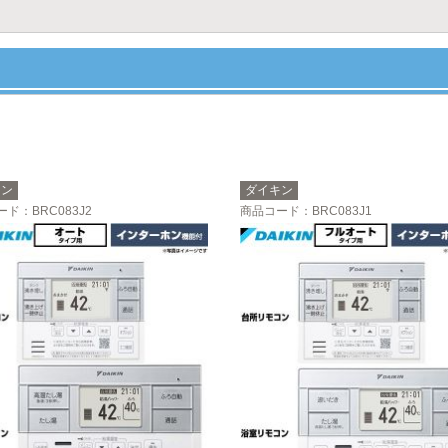
キン
ダイキン
ード
：BRC083J2
商品コード
：BRC083J1