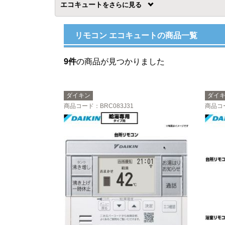
エコキュート
を
リモコン エコキュートの商品一覧
9件
の商品が見つかりました
ダイキン
ダイ
商品コード
：BRC083J31
商品コ