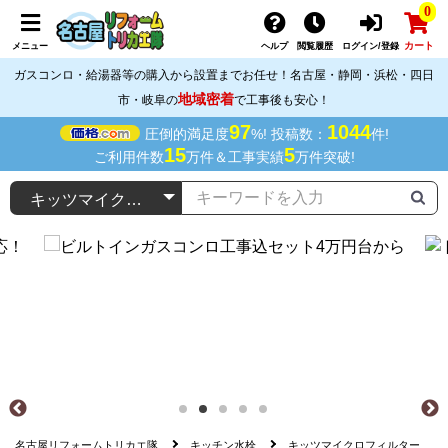
0
カート
メニュー
ヘルプ
閲覧履歴
ログイン/登録
ガスコンロ・給湯器等の購入から設置までお任せ！名古屋・静岡・浜松・四日
地域密着
市・岐阜の
で工事後も安心！
97
1044
圧倒的満足度
%! 投稿数：
件!
15
5
ご利用件数
万件＆工事実績
万件突破!
名古屋リフォームトリカエ隊
キッチン水栓
キッツマイクロフィルター