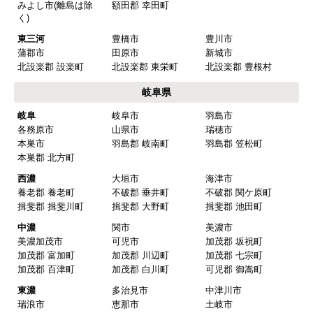
みよし市(離島は除
額田郡 幸田町
く)
東三河
豊橋市
豊川市
蒲郡市
田原市
新城市
北設楽郡 設楽町
北設楽郡 東栄町
北設楽郡 豊根村
岐阜県
岐阜
岐阜市
羽島市
各務原市
山県市
瑞穂市
本巣市
羽島郡 岐南町
羽島郡 笠松町
本巣郡 北方町
西濃
大垣市
海津市
養老郡 養老町
不破郡 垂井町
不破郡 関ケ原町
揖斐郡 揖斐川町
揖斐郡 大野町
揖斐郡 池田町
中濃
関市
美濃市
美濃加茂市
可児市
加茂郡 坂祝町
加茂郡 富加町
加茂郡 川辺町
加茂郡 七宗町
加茂郡 百津町
加茂郡 白川町
可児郡 御嵩町
東濃
多治見市
中津川市
瑞浪市
恵那市
土岐市