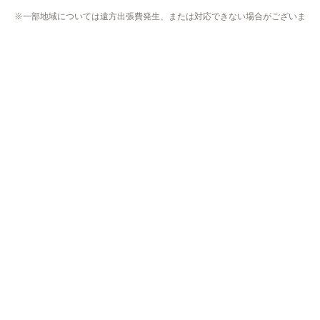
※一部地域については遠方出張費発生、または対応できない場合がございま
す。
※リフォーム商品の工事エリアは異なりますのでリフォームページにてご確
認下さい。
※プライバシー保護のためSSL暗号化通信を採用（導入）してい
ますので、
お客様の情報の送信は安全に行っていただけます。