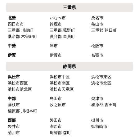
三重県
北勢
いなべ市
桑名市
四日市市
鈴鹿市
亀山市
三重郡 川越町
三重郡 菰野町
三重郡 朝日町
桑名郡 木曽岬町
員弁郡 東員町
中勢
津市
松阪市
伊賀
伊賀市
名張市
静岡県
浜松市
浜松市中区
浜松市東区
浜松市西区
浜松市南区
浜松市北区
浜松市浜北区
浜松市天竜区
中部
島田市
焼津市
藤枝市
牧之原市
榛原郡 吉田町
榛原郡 川根本町
西部
磐田市
掛川市
袋井市
湖西市
御前崎市
菊川市
周智郡 森町