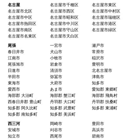
名古屋
名古屋市千種区
名古屋市東区
名古屋市北区
名古屋市西区
名古屋市中村区
名古屋市中区
名古屋市昭和区
名古屋市瑞穂区
名古屋市熱田区
名古屋市中川区
名古屋市港区
名古屋市南区
名古屋市守山区
名古屋市緑区
名古屋市名東区
名古屋市天白区
尾張
一宮市
瀬戸市
春日井市
犬山市
常滑市
江南市
小牧市
稲沢市
尾張旭市
岩倉市
豊明市
日進市
清須市
北名古屋市
半田市
弥冨市
津島市
東海市
大府市
知多市
愛西市
あま市
愛知郡 東郷町
海部郡 大治町
海部郡 蟹江町
海部郡 飛鳥村
西春日井郡 豊山町
丹羽郡 大口町
丹羽郡 扶桑町
知多郡 阿久比町
知多郡 武豊町
知多郡 東浦町
知多郡 南知多町
知多郡 美浜町
西三河
岡崎市
豊田市
安城市
刈谷市
高浜市
知立市
西尾市
碧南市