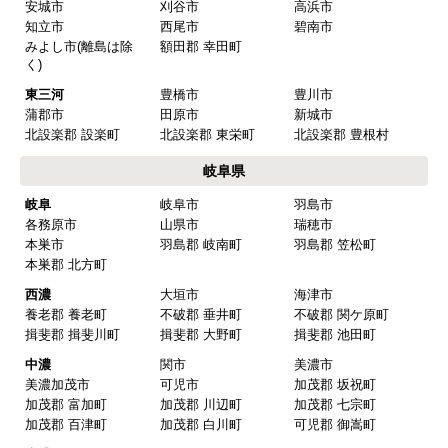
安城市
刈谷市
高浜市
知立市
西尾市
碧南市
みよし市(離島は除
額田郡 幸田町
く)
東三河
豊橋市
豊川市
蒲郡市
田原市
新城市
北設楽郡 設楽町
北設楽郡 東栄町
北設楽郡 豊根村
岐阜県
岐阜
岐阜市
羽島市
各務原市
山県市
瑞穂市
本巣市
羽島郡 岐南町
羽島郡 笠松町
本巣郡 北方町
西濃
大垣市
海津市
養老郡 養老町
不破郡 垂井町
不破郡 関ケ原町
揖斐郡 揖斐川町
揖斐郡 大野町
揖斐郡 池田町
中濃
関市
美濃市
美濃加茂市
可児市
加茂郡 坂祝町
加茂郡 富加町
加茂郡 川辺町
加茂郡 七宗町
加茂郡 百津町
加茂郡 白川町
可児郡 御嵩町