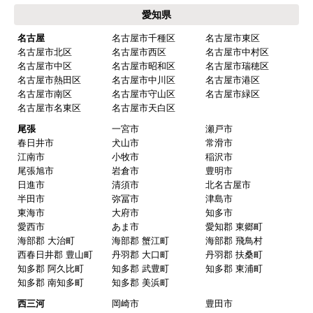
愛知県
名古屋
名古屋市千種区
名古屋市東区
名古屋市北区
名古屋市西区
名古屋市中村区
名古屋市中区
名古屋市昭和区
名古屋市瑞穂区
名古屋市熱田区
名古屋市中川区
名古屋市港区
名古屋市南区
名古屋市守山区
名古屋市緑区
名古屋市名東区
名古屋市天白区
尾張
一宮市
瀬戸市
春日井市
犬山市
常滑市
江南市
小牧市
稲沢市
尾張旭市
岩倉市
豊明市
日進市
清須市
北名古屋市
半田市
弥冨市
津島市
東海市
大府市
知多市
愛西市
あま市
愛知郡 東郷町
海部郡 大治町
海部郡 蟹江町
海部郡 飛鳥村
西春日井郡 豊山町
丹羽郡 大口町
丹羽郡 扶桑町
知多郡 阿久比町
知多郡 武豊町
知多郡 東浦町
知多郡 南知多町
知多郡 美浜町
西三河
岡崎市
豊田市