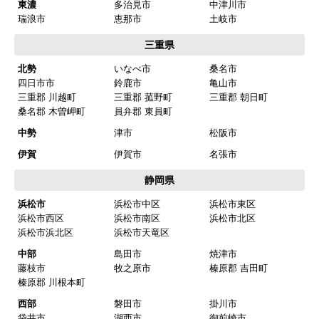
東濃
多治見市
中津川市
瑞浪市
恵那市
土岐市
三重県
北勢
いなべ市
桑名市
四日市市
鈴鹿市
亀山市
三重郡 川越町
三重郡 菰野町
三重郡 朝日町
桑名郡 木曽岬町
員弁郡 東員町
中勢
津市
松阪市
伊賀
伊賀市
名張市
静岡県
浜松市
浜松市中区
浜松市東区
浜松市西区
浜松市南区
浜松市北区
浜松市浜北区
浜松市天竜区
中部
島田市
焼津市
藤枝市
牧之原市
榛原郡 吉田町
榛原郡 川根本町
西部
磐田市
掛川市
袋井市
湖西市
御前崎市