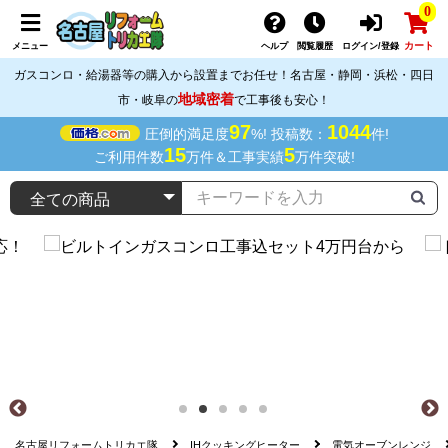
0
カート
メニュー
ヘルプ
閲覧履歴
ログイン/登録
ガスコンロ・給湯器等の購入から設置までお任せ！名古屋・静岡・浜松・四日
地域密着
市・岐阜の
で工事後も安心！
97
1044
圧倒的満足度
%! 投稿数：
件!
15
5
ご利用件数
万件＆工事実績
万件突破!
名古屋リフォームトリカエ隊
IHクッキングヒーター
電気オーブンレンジ