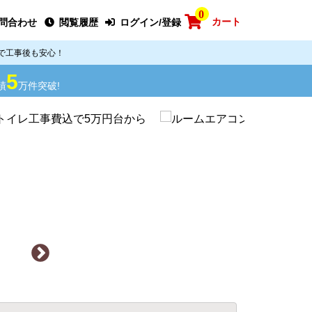
0
カート
問合わせ
閲覧履歴
ログイン/登録
で工事後も安心！
5
績
万件突破!