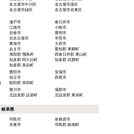
名古屋市中川区
名古屋市港区
名古屋市緑区
名古屋市名東区
瀬戸市
春日井市
江南市
小牧市
岩倉市
豊明市
北名古屋市
半田市
東海市
大府市
あま市
愛知郡 東郷町
海部郡 飛鳥村
西春日井郡 豊山町
知多郡 阿久比町
知多郡 武豊町
知多郡 美浜町
豊田市
安城市
知立市
西尾市
)
額田郡 幸田町
豊川市
蒲郡市
北設楽郡 設楽町
北設楽郡 東栄町
岐阜県
羽島市
各務原市
本巣市
羽島郡 岐南町