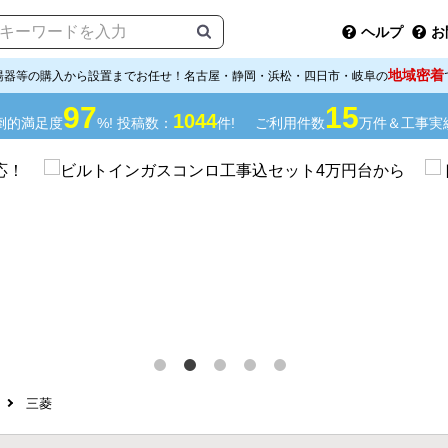
ヘルプ
お
地域密着
湯器等の購入から設置までお任せ！名古屋・静岡・浜松・四日市・岐阜の
97
15
1044
倒的満足度
%! 投稿数：
件!
ご利用件数
万件＆工事実
三菱