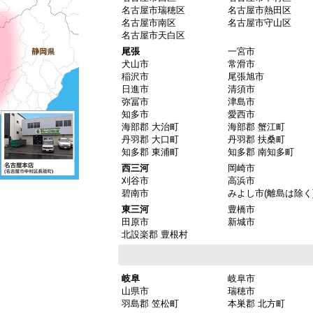
名古屋市瑞穂区
名古屋市熱田区
名古屋市南区
名古屋市守山区
名古屋市天白区
尾張
一宮市
犬山市
常滑市
稲沢市
尾張旭市
日進市
清須市
弥冨市
津島市
知多市
愛西市
海部郡 大治町
海部郡 蟹江町
丹羽郡 大口町
丹羽郡 扶桑町
知多郡 東浦町
知多郡 南知多町
西三河
岡崎市
刈谷市
高浜市
碧南市
みよし市(離島は除く
東三河
豊橋市
田原市
新城市
北設楽郡 豊根村
岐阜
岐阜市
山県市
瑞穂市
羽島郡 笠松町
本巣郡 北方町