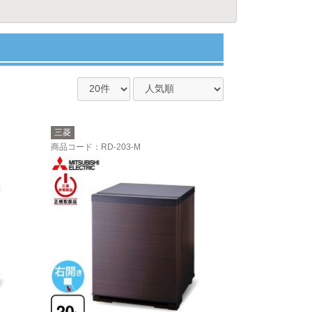
三菱
商品コード
：RD-203-M