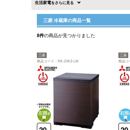
生活家電
を
三菱 冷蔵庫の商品一覧
8件
の商品が見つかりました
三菱
三菱
商品コード
：RK-20K3-LM
商品コ