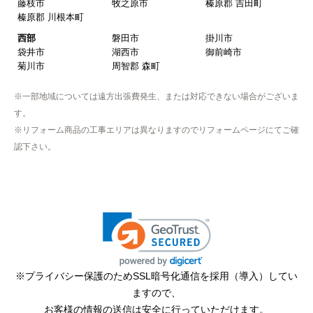
藤枝市
牧之原市
榛原郡 吉田町
榛原郡 川根本町
西部
磐田市
掛川市
袋井市
湖西市
御前崎市
菊川市
周智郡 森町
※一部地域については遠方出張費発生、または対応できない場合がございま
す。
※リフォーム商品の工事エリアは異なりますのでリフォームページにてご確
認下さい。
※プライバシー保護のためSSL暗号化通信を採用（導入）してい
ますので、
お客様の情報の送信は安全に行っていただけます。