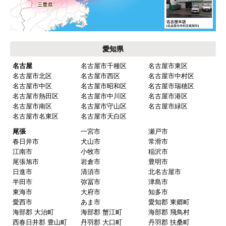
愛知県
名古屋
名古屋市千種区
名古屋市東区
名古屋市北区
名古屋市西区
名古屋市中村区
名古屋市中区
名古屋市昭和区
名古屋市瑞穂区
名古屋市熱田区
名古屋市中川区
名古屋市港区
名古屋市南区
名古屋市守山区
名古屋市緑区
名古屋市名東区
名古屋市天白区
尾張
一宮市
瀬戸市
春日井市
犬山市
常滑市
江南市
小牧市
稲沢市
尾張旭市
岩倉市
豊明市
日進市
清須市
北名古屋市
半田市
弥冨市
津島市
東海市
大府市
知多市
愛西市
あま市
愛知郡 東郷町
海部郡 大治町
海部郡 蟹江町
海部郡 飛鳥村
西春日井郡 豊山町
丹羽郡 大口町
丹羽郡 扶桑町