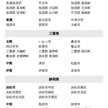
美濃加茂市
可児市
加茂郡 坂祝町
加茂郡 富加町
加茂郡 川辺町
加茂郡 七宗町
加茂郡 百津町
加茂郡 白川町
可児郡 御嵩町
東濃
多治見市
中津川市
瑞浪市
恵那市
土岐市
三重県
北勢
いなべ市
桑名市
四日市市
鈴鹿市
亀山市
三重郡 川越町
三重郡 菰野町
三重郡 朝日町
桑名郡 木曽岬町
員弁郡 東員町
中勢
津市
松阪市
伊賀
伊賀市
名張市
静岡県
浜松市
浜松市中区
浜松市東区
浜松市西区
浜松市南区
浜松市北区
浜松市浜北区
浜松市天竜区
中部
島田市
焼津市