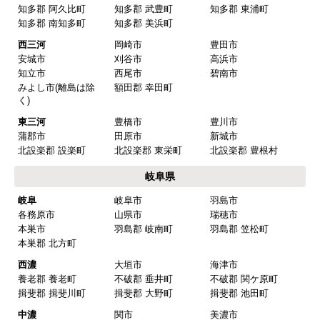
知多郡 阿久比町
知多郡 武豊町
知多郡 東浦町
知多郡 南知多町
知多郡 美浜町
西三河
岡崎市
豊田市
安城市
刈谷市
高浜市
知立市
西尾市
碧南市
みよし市(離島は除
額田郡 幸田町
く)
東三河
豊橋市
豊川市
蒲郡市
田原市
新城市
北設楽郡 設楽町
北設楽郡 東栄町
北設楽郡 豊根村
岐阜県
岐阜
岐阜市
羽島市
各務原市
山県市
瑞穂市
本巣市
羽島郡 岐南町
羽島郡 笠松町
本巣郡 北方町
西濃
大垣市
海津市
養老郡 養老町
不破郡 垂井町
不破郡 関ケ原町
揖斐郡 揖斐川町
揖斐郡 大野町
揖斐郡 池田町
中濃
関市
美濃市