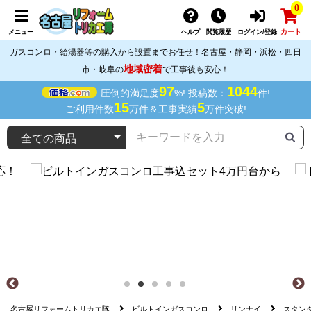
0
カート
メニュー
ヘルプ
閲覧履歴
ログイン/登録
ガスコンロ・給湯器等の購入から設置までお任せ！名古屋・静岡・浜松・四日
地域密着
市・岐阜の
で工事後も安心！
97
1044
圧倒的満足度
%! 投稿数：
件!
15
5
ご利用件数
万件＆工事実績
万件突破!
名古屋リフォームトリカエ隊
ビルトインガスコンロ
リンナイ
スタン