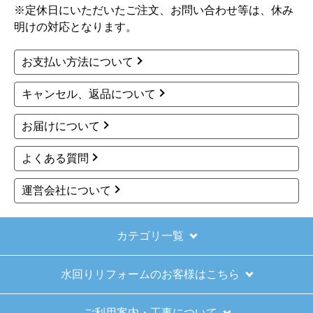
ノーリツ
パロマ
商品コード
：YP0103HM
商品コード
：F-75K
瞬間湯沸器部材 YP0103
瞬間湯沸器部材 F-75K
HM
4,164
円(税込)
3,928
円(税込)
商品詳細はこちら
商品詳細はこちら
1
2
3
次へ
お買い物の際にご確認ください