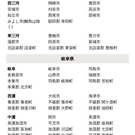
愛知県
名古屋
名古屋市千種区
名古屋市東区
名古屋市北区
名古屋市西区
名古屋市中村区
名古屋市中区
名古屋市昭和区
名古屋市瑞穂区
名古屋市熱田区
名古屋市中川区
名古屋市港区
名古屋市南区
名古屋市守山区
名古屋市緑区
名古屋市名東区
名古屋市天白区
尾張
一宮市
瀬戸市
春日井市
犬山市
常滑市
江南市
小牧市
稲沢市
尾張旭市
岩倉市
豊明市
日進市
清須市
北名古屋市
半田市
弥冨市
津島市
東海市
大府市
知多市
愛西市
あま市
愛知郡 東郷町
海部郡 大治町
海部郡 蟹江町
海部郡 飛鳥村