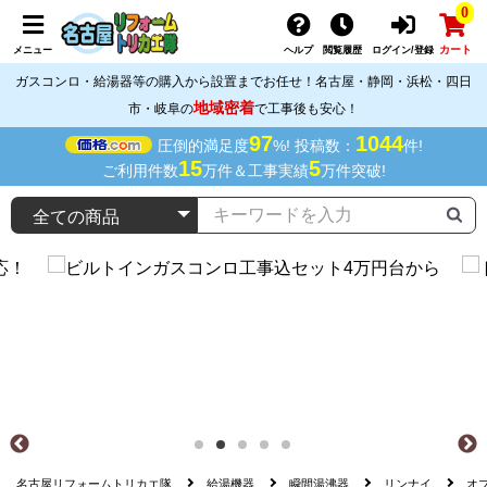
0
カート
メニュー
ヘルプ
閲覧履歴
ログイン/登録
ガスコンロ・給湯器等の購入から設置までお任せ！名古屋・静岡・浜松・四日
地域密着
市・岐阜の
で工事後も安心！
97
1044
圧倒的満足度
%! 投稿数：
件!
15
5
ご利用件数
万件＆工事実績
万件突破!
名古屋リフォームトリカエ隊
給湯機器
瞬間湯沸器
リンナイ
オ