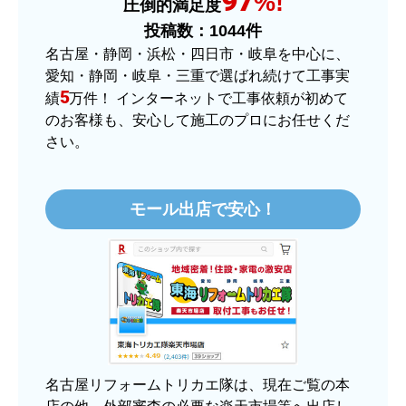
97
%!
圧倒的満足度
またこのショップを利用したいですか？
投稿数：
1044
件
はい
名古屋・静岡・浜松・四日市・岐阜を中心に、
愛知・静岡・岐阜・三重で選ばれ続けて工事実
【注文商品】ヒーター・ストーブ 【注
5
績
万件！ インターネットで工事依頼が初めて
文時期】2025年11月頃（モバイルから）
のお客様も、安心して施工のプロにお任せくだ
さい。
【このショップを選んだ理由は？】
価格.comで最安値だったから。
モール出店で安心！
【注文からどのくらいで届きましたか？】
3日程で届きました。発送作業が早かったです。
【その他感想・コメント】
大手ネットショップよりも結構安いところで買う
のは不安でしたが、発送もかなり早くて、梱包も
丁寧でした。
良いショップだと思います。
名古屋リフォームトリカエ隊は、現在ご覧の本