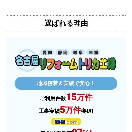
【注文からどのくらいで届きましたか？】
3日位
選ばれる理由
【その他感想・コメント】
特に問題なく使えています
ものおきものおき
さん
2025年12月26日 18:45
欲しい商品をスムーズに注文できましたか？
はい
地域密着＆実績で安心！
ショップからの連絡や対応は適切でしたか？
15
はい
万件
ご利用件数
予定の期日までに商品が届きましたか？
5
万件
工事実績
突破!
はい
商品の梱包は必要十分なものでしたか？
はい