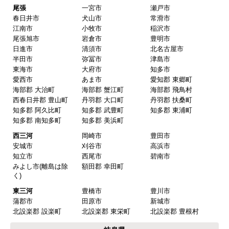
欲しい商品をスムーズに注文できましたか？
尾張
一宮市
瀬戸市
春日井市
犬山市
常滑市
はい
江南市
小牧市
稲沢市
ショップからの連絡や対応は適切でしたか？
尾張旭市
岩倉市
豊明市
日進市
清須市
北名古屋市
はい
半田市
弥冨市
津島市
予定の期日までに商品が届きましたか？
東海市
大府市
知多市
愛西市
あま市
愛知郡 東郷町
はい
海部郡 大治町
海部郡 蟹江町
海部郡 飛鳥村
商品の梱包は必要十分なものでしたか？
西春日井郡 豊山町
丹羽郡 大口町
丹羽郡 扶桑町
知多郡 阿久比町
知多郡 武豊町
知多郡 東浦町
はい
知多郡 南知多町
知多郡 美浜町
またこのショップを利用したいですか？
西三河
岡崎市
豊田市
はい
安城市
刈谷市
高浜市
知立市
西尾市
碧南市
みよし市(離島は除
額田郡 幸田町
【注文商品】換気扇・レンジフー
く)
ド 【注文時期】2025年08月頃（モバイル
東三河
豊橋市
豊川市
から）
蒲郡市
田原市
新城市
北設楽郡 設楽町
北設楽郡 東栄町
北設楽郡 豊根村
【このショップを選んだ理由は？】