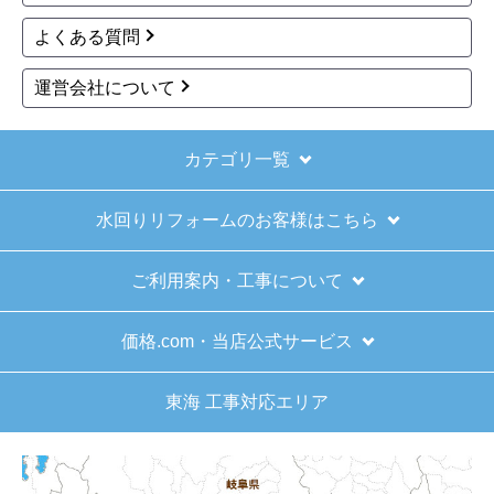
2025年11月9日 07:54
よくある質問
欲しい商品をスムーズに注文できましたか？
運営会社について
はい
ショップからの連絡や対応は適切でしたか？
はい
カテゴリ一覧
予定の期日までに商品が届きましたか？
水回りリフォームのお客様はこちら
はい
商品の梱包は必要十分なものでしたか？
ご利用案内・工事について
はい
またこのショップを利用したいですか？
価格.com・当店公式サービス
はい
東海 工事対応エリア
【注文商品】給湯器 【注文時期】2025
年11月頃（モバイルから）
【このショップを選んだ理由は？】