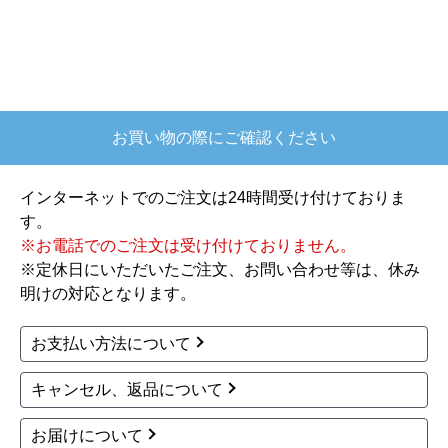
年10月頃
【このショップを選んだ理由は？】
欲しかったガス釜がほぼ最安で、他の方の評価も
高かったので決めました
お買い物の際にご確認ください
【注文からどのくらいで届きましたか？】
注文が確定して3日で届きました。在庫があったの
インターネットでのご注文は24時間受け付けておりま
もあると思いますがあまりに早かったので少し驚
す。
きました。
※お電話でのご注文は受け付けておりません。
※定休日にいただいたご注文、お問い合わせ等は、休み
【その他感想・コメント】
明けの対応となります。
ショップからの連絡もしっかりありましたし、商
品の梱包も、届いた後の連絡も十分なもので安心
お支払い方法について
できました。また機会があれば是非利用したいと
思います。
キャンセル、返品について
お届けについて
きょりけ
さん