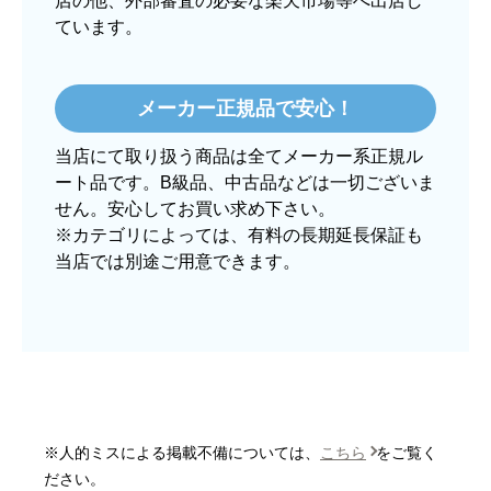
店の他、外部審査の必要な楽天市場等へ出店し
ています。
ぱぱまる2018
さん
2025年12月24日 21:44
メーカー正規品で安心！
欲しい商品をスムーズに注文できましたか？
当店にて取り扱う商品は全てメーカー系正規ル
はい
ート品です。B級品、中古品などは一切ございま
ショップからの連絡や対応は適切でしたか？
せん。安心してお買い求め下さい。
はい
※カテゴリによっては、有料の長期延長保証も
当店では別途ご用意できます。
予定の期日までに商品が届きましたか？
はい
商品の梱包は必要十分なものでしたか？
はい
またこのショップを利用したいですか？
はい
※人的ミスによる掲載不備については、
こちら
をご覧く
【注文商品】炊飯器 【注文時期】2025
ださい。