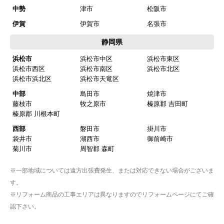
商品の梱包は必要十分なものでしたか？
中勢
津市
松阪市
はい
伊賀
伊賀市
名張市
またこのショップを利用したいですか？
静岡県
はい
浜松市
浜松市中区
浜松市東区
浜松市西区
浜松市南区
浜松市北区
【注文商品】浄水器・整水器 【注文時
浜松市浜北区
浜松市天竜区
期】2025年07月頃（モバイルから）
中部
島田市
焼津市
藤枝市
牧之原市
榛原郡 吉田町
【このショップを選んだ理由は？】
榛原郡 川根本町
近隣で安く、評判が良かったため
西部
磐田市
掛川市
袋井市
湖西市
御前崎市
【注文からどのくらいで届きましたか？】
菊川市
周智郡 森町
取付工事の数日前に調整して届けてくれた
※一部地域については遠方出張費発生、または対応できない場合がございま
【その他感想・コメント】
す。
作業をされた方はスムーズで親切でした
※リフォーム商品の工事エリアは異なりますのでリフォームページにてご確
認下さい。