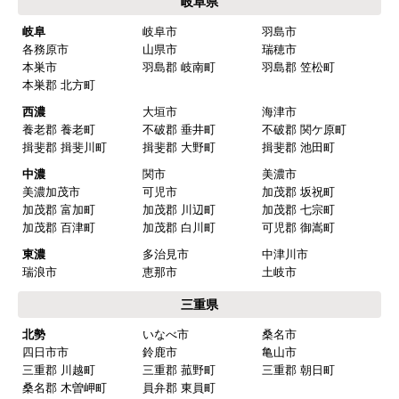
岐阜県
値段がとても安かったしレビューの内容がよかっ
岐阜
岐阜市
羽島市
た
各務原市
山県市
瑞穂市
【注文からどのくらいで届きましたか？】
本巣市
羽島郡 岐南町
羽島郡 笠松町
本巣郡 北方町
予定通りで
西濃
大垣市
海津市
【その他感想・コメント】
養老郡 養老町
不破郡 垂井町
不破郡 関ケ原町
揖斐郡 揖斐川町
揖斐郡 大野町
揖斐郡 池田町
中濃
関市
美濃市
マークレ
さん
美濃加茂市
可児市
加茂郡 坂祝町
加茂郡 富加町
加茂郡 川辺町
加茂郡 七宗町
2025年10月10日 21:04
加茂郡 百津町
加茂郡 白川町
可児郡 御嵩町
欲しい商品をスムーズに注文できましたか？
東濃
多治見市
中津川市
はい
瑞浪市
恵那市
土岐市
ショップからの連絡や対応は適切でしたか？
三重県
はい
北勢
いなべ市
桑名市
四日市市
鈴鹿市
亀山市
予定の期日までに商品が届きましたか？
三重郡 川越町
三重郡 菰野町
三重郡 朝日町
はい
桑名郡 木曽岬町
員弁郡 東員町