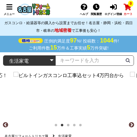
0
カート
メニュー
ヘルプ
閲覧履歴
ログイン/登録
ガスコンロ・給湯器等の購入から設置までお任せ！名古屋・静岡・浜松・四日
地域密着
市・岐阜の
で工事後も安心！
97
1044
圧倒的満足度
%! 投稿数：
件!
15
5
ご利用件数
万件＆工事実績
万件突破!
名古屋リフォームトリカエ隊
生活家電