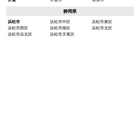
岐阜県
岐阜
岐阜市
羽島市
各務原市
山県市
瑞穂市
本巣市
羽島郡 岐南町
羽島郡 笠松町
本巣郡 北方町
西濃
大垣市
海津市
養老郡 養老町
不破郡 垂井町
不破郡 関ケ原町
揖斐郡 揖斐川町
揖斐郡 大野町
揖斐郡 池田町
中濃
関市
美濃市
美濃加茂市
可児市
加茂郡 坂祝町
加茂郡 富加町
加茂郡 川辺町
加茂郡 七宗町
加茂郡 百津町
加茂郡 白川町
可児郡 御嵩町
東濃
多治見市
中津川市
瑞浪市
恵那市
土岐市
三重県
北勢
いなべ市
桑名市
四日市市
鈴鹿市
亀山市
三重郡 川越町
三重郡 菰野町
三重郡 朝日町