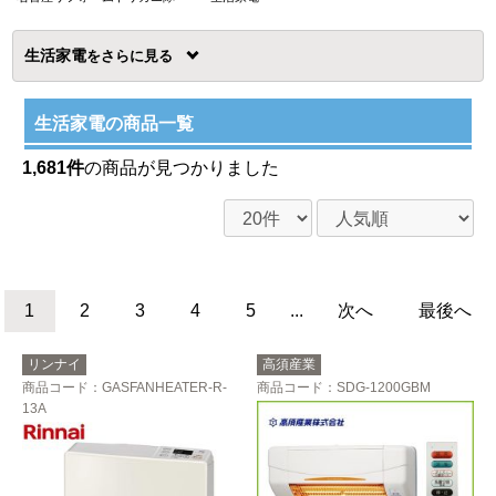
生活家電
を
生活家電の商品一覧
1,681件
の商品が見つかりました
1
2
3
4
5
...
次へ
最後へ
リンナイ
高須産業
商品コード
：GASFANHEATER-R-
商品コード
：SDG-1200GBM
13A