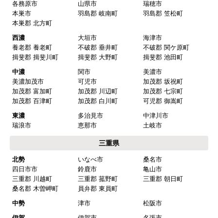
名古屋市名東区
名古屋市天白区
尾張
一宮市
瀬戸市
春日井市
犬山市
常滑市
江南市
小牧市
稲沢市
尾張旭市
岩倉市
豊明市
日進市
清須市
北名古屋市
半田市
弥冨市
津島市
東海市
大府市
知多市
愛西市
あま市
愛知郡 東郷町
海部郡 大治町
海部郡 蟹江町
海部郡 飛鳥村
西春日井郡 豊山町
丹羽郡 大口町
丹羽郡 扶桑町
知多郡 阿久比町
知多郡 武豊町
知多郡 東浦町
知多郡 南知多町
知多郡 美浜町
西三河
岡崎市
豊田市
安城市
刈谷市
高浜市
知立市
西尾市
碧南市
みよし市(離島は除
額田郡 幸田町
く)
東三河
豊橋市
豊川市
蒲郡市
田原市
新城市
北設楽郡 設楽町
北設楽郡 東栄町
北設楽郡 豊根村