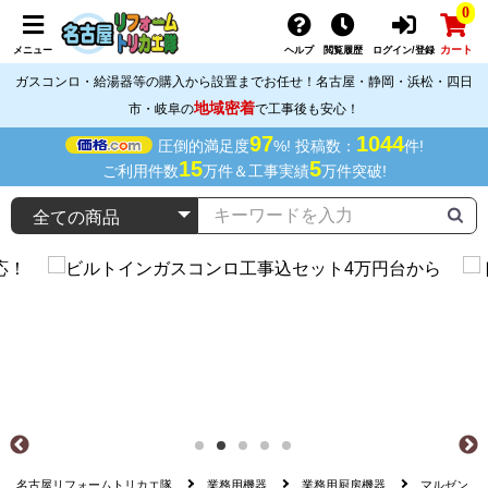
0
カート
メニュー
ヘルプ
閲覧履歴
ログイン/登録
ガスコンロ・給湯器等の購入から設置までお任せ！名古屋・静岡・浜松・四日
地域密着
市・岐阜の
で工事後も安心！
97
1044
圧倒的満足度
%! 投稿数：
件!
15
5
ご利用件数
万件＆工事実績
万件突破!
名古屋リフォームトリカエ隊
業務用機器
業務用厨房機器
マルゼン