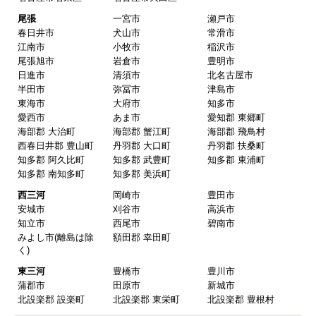
愛知県
名古屋
名古屋市千種区
名古屋市東区
名古屋市北区
名古屋市西区
名古屋市中村区
名古屋市中区
名古屋市昭和区
名古屋市瑞穂区
名古屋市熱田区
名古屋市中川区
名古屋市港区
名古屋市南区
名古屋市守山区
名古屋市緑区
名古屋市名東区
名古屋市天白区
尾張
一宮市
瀬戸市
春日井市
犬山市
常滑市
江南市
小牧市
稲沢市
尾張旭市
岩倉市
豊明市
日進市
清須市
北名古屋市
半田市
弥冨市
津島市
東海市
大府市
知多市
愛西市
あま市
愛知郡 東郷町
海部郡 大治町
海部郡 蟹江町
海部郡 飛鳥村
西春日井郡 豊山町
丹羽郡 大口町
丹羽郡 扶桑町
知多郡 阿久比町
知多郡 武豊町
知多郡 東浦町
知多郡 南知多町
知多郡 美浜町