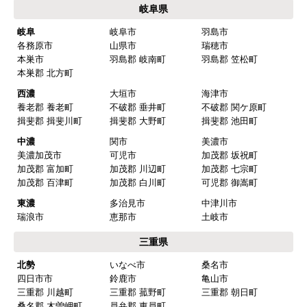
西三河
岡崎市
豊田市
安城市
刈谷市
高浜市
知立市
西尾市
碧南市
みよし市(離島は除
額田郡 幸田町
く)
東三河
豊橋市
豊川市
蒲郡市
田原市
新城市
北設楽郡 設楽町
北設楽郡 東栄町
北設楽郡 豊根村
岐阜県
岐阜
岐阜市
羽島市
各務原市
山県市
瑞穂市
本巣市
羽島郡 岐南町
羽島郡 笠松町
本巣郡 北方町
西濃
大垣市
海津市
養老郡 養老町
不破郡 垂井町
不破郡 関ケ原町
揖斐郡 揖斐川町
揖斐郡 大野町
揖斐郡 池田町
中濃
関市
美濃市
美濃加茂市
可児市
加茂郡 坂祝町
加茂郡 富加町
加茂郡 川辺町
加茂郡 七宗町
加茂郡 百津町
加茂郡 白川町
可児郡 御嵩町