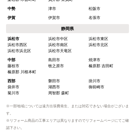
東濃
多治見市
中津川市
瑞浪市
恵那市
土岐市
三重県
北勢
いなべ市
桑名市
四日市市
鈴鹿市
亀山市
三重郡 川越町
三重郡 菰野町
三重郡 朝日町
桑名郡 木曽岬町
員弁郡 東員町
中勢
津市
松阪市
伊賀
伊賀市
名張市
静岡県
浜松市
浜松市中区
浜松市東区
浜松市西区
浜松市南区
浜松市北区
浜松市浜北区
浜松市天竜区
中部
島田市
焼津市
藤枝市
牧之原市
榛原郡 吉田町
榛原郡 川根本町
西部
磐田市
掛川市