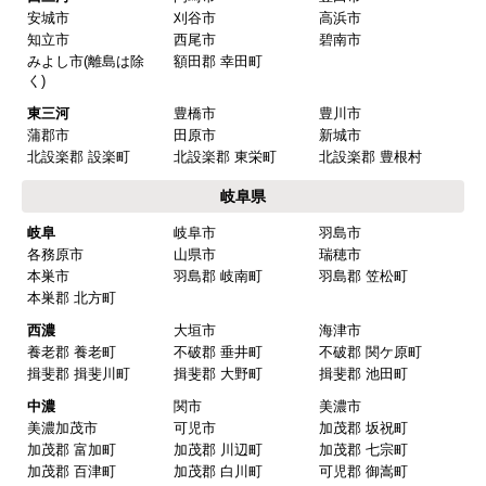
安城市
刈谷市
高浜市
知立市
西尾市
碧南市
みよし市(離島は除
額田郡 幸田町
く)
東三河
豊橋市
豊川市
蒲郡市
田原市
新城市
北設楽郡 設楽町
北設楽郡 東栄町
北設楽郡 豊根村
岐阜県
岐阜
岐阜市
羽島市
各務原市
山県市
瑞穂市
本巣市
羽島郡 岐南町
羽島郡 笠松町
本巣郡 北方町
西濃
大垣市
海津市
養老郡 養老町
不破郡 垂井町
不破郡 関ケ原町
揖斐郡 揖斐川町
揖斐郡 大野町
揖斐郡 池田町
中濃
関市
美濃市
美濃加茂市
可児市
加茂郡 坂祝町
加茂郡 富加町
加茂郡 川辺町
加茂郡 七宗町
加茂郡 百津町
加茂郡 白川町
可児郡 御嵩町