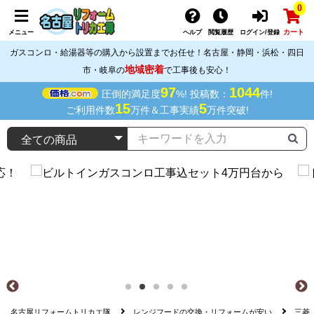
0
カート
メニュー
ヘルプ
閲覧履歴
ログイン/登録
ガスコンロ・給湯器等の購入から設置までお任せ！名古屋・静岡・浜松・四日
地域密着
市・岐阜の
で工事後も安心！
97
1044
圧倒的満足度
%! 投稿数：
件!
15
5
ご利用件数
万件＆工事実績
万件突破!
名古屋リフォームトリカエ隊
レンジフードの交換・リフォームが安い
三菱