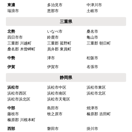
東濃
多治見市
中津川市
瑞浪市
恵那市
土岐市
三重県
北勢
いなべ市
桑名市
四日市市
鈴鹿市
亀山市
三重郡 川越町
三重郡 菰野町
三重郡 朝日町
桑名郡 木曽岬町
員弁郡 東員町
中勢
津市
松阪市
伊賀
伊賀市
名張市
静岡県
浜松市
浜松市中区
浜松市東区
浜松市西区
浜松市南区
浜松市北区
浜松市浜北区
浜松市天竜区
中部
島田市
焼津市
藤枝市
牧之原市
榛原郡 吉田町
榛原郡 川根本町
西部
磐田市
掛川市