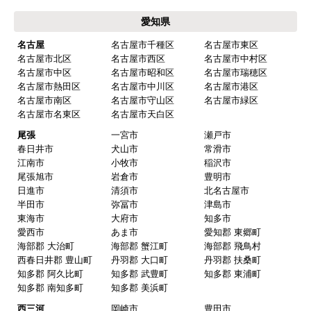
愛知県
名古屋
名古屋市千種区
名古屋市東区
名古屋市北区
名古屋市西区
名古屋市中村区
名古屋市中区
名古屋市昭和区
名古屋市瑞穂区
名古屋市熱田区
名古屋市中川区
名古屋市港区
名古屋市南区
名古屋市守山区
名古屋市緑区
名古屋市名東区
名古屋市天白区
尾張
一宮市
瀬戸市
春日井市
犬山市
常滑市
江南市
小牧市
稲沢市
尾張旭市
岩倉市
豊明市
日進市
清須市
北名古屋市
半田市
弥冨市
津島市
東海市
大府市
知多市
愛西市
あま市
愛知郡 東郷町
海部郡 大治町
海部郡 蟹江町
海部郡 飛鳥村
西春日井郡 豊山町
丹羽郡 大口町
丹羽郡 扶桑町
知多郡 阿久比町
知多郡 武豊町
知多郡 東浦町
知多郡 南知多町
知多郡 美浜町
西三河
岡崎市
豊田市