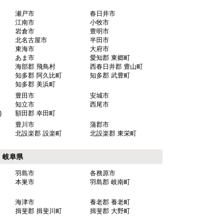
瀬戸市
春日井市
江南市
小牧市
岩倉市
豊明市
北名古屋市
半田市
東海市
大府市
あま市
愛知郡 東郷町
海部郡 飛鳥村
西春日井郡 豊山町
知多郡 阿久比町
知多郡 武豊町
知多郡 美浜町
豊田市
安城市
知立市
西尾市
)
額田郡 幸田町
豊川市
蒲郡市
北設楽郡 設楽町
北設楽郡 東栄町
岐阜県
羽島市
各務原市
本巣市
羽島郡 岐南町
海津市
養老郡 養老町
揖斐郡 揖斐川町
揖斐郡 大野町