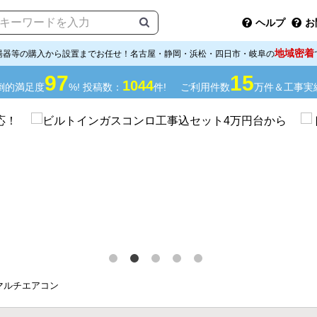
ヘルプ
お
地域密着
湯器等の購入から設置までお任せ！名古屋・静岡・浜松・四日市・岐阜の
97
15
1044
倒的満足度
%! 投稿数：
件!
ご利用件数
万件＆工事実
マルチエアコン