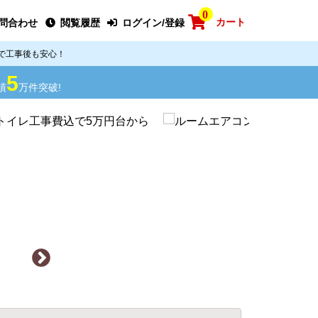
0
カート
問合わせ
閲覧履歴
ログイン/登録
で工事後も安心！
5
績
万件突破!