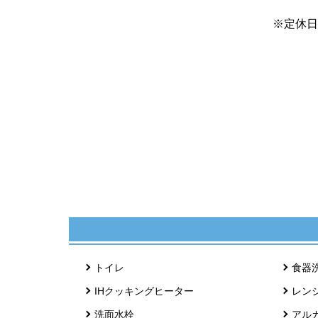
※定休日
トイレ
食器
IHクッキングヒーター
レン
洗面水栓
アル