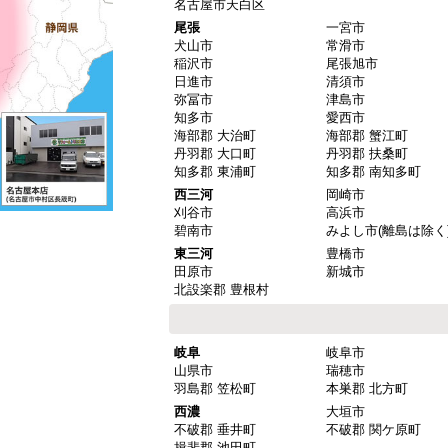
名古屋市天白区
尾張
一宮市
犬山市
常滑市
稲沢市
尾張旭市
日進市
清須市
弥冨市
津島市
知多市
愛西市
海部郡 大治町
海部郡 蟹江町
丹羽郡 大口町
丹羽郡 扶桑町
知多郡 東浦町
知多郡 南知多町
西三河
岡崎市
刈谷市
高浜市
碧南市
みよし市(離島は除く
東三河
豊橋市
田原市
新城市
北設楽郡 豊根村
岐阜
岐阜市
山県市
瑞穂市
羽島郡 笠松町
本巣郡 北方町
西濃
大垣市
不破郡 垂井町
不破郡 関ケ原町
揖斐郡 池田町