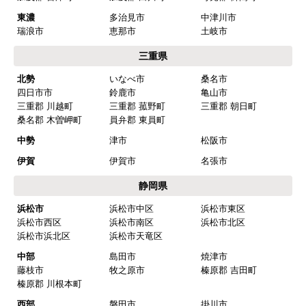
東濃
多治見市
中津川市
瑞浪市
恵那市
土岐市
三重県
北勢
いなべ市
桑名市
四日市市
鈴鹿市
亀山市
三重郡 川越町
三重郡 菰野町
三重郡 朝日町
桑名郡 木曽岬町
員弁郡 東員町
中勢
津市
松阪市
伊賀
伊賀市
名張市
静岡県
浜松市
浜松市中区
浜松市東区
浜松市西区
浜松市南区
浜松市北区
浜松市浜北区
浜松市天竜区
中部
島田市
焼津市
藤枝市
牧之原市
榛原郡 吉田町
榛原郡 川根本町
西部
磐田市
掛川市