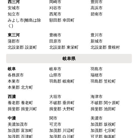
西三河
岡崎市
豊田市
安城市
刈谷市
高浜市
知立市
西尾市
碧南市
みよし市(離島は除
額田郡 幸田町
く)
東三河
豊橋市
豊川市
蒲郡市
田原市
新城市
北設楽郡 設楽町
北設楽郡 東栄町
北設楽郡 豊根村
岐阜県
岐阜
岐阜市
羽島市
各務原市
山県市
瑞穂市
本巣市
羽島郡 岐南町
羽島郡 笠松町
本巣郡 北方町
西濃
大垣市
海津市
養老郡 養老町
不破郡 垂井町
不破郡 関ケ原町
揖斐郡 揖斐川町
揖斐郡 大野町
揖斐郡 池田町
中濃
関市
美濃市
美濃加茂市
可児市
加茂郡 坂祝町
加茂郡 富加町
加茂郡 川辺町
加茂郡 七宗町
加茂郡 百津町
加茂郡 白川町
可児郡 御嵩町