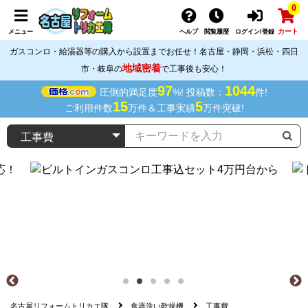
0
カート
メニュー
ヘルプ
閲覧履歴
ログイン/登録
ガスコンロ・給湯器等の購入から設置までお任せ！名古屋・静岡・浜松・四日
地域密着
市・岐阜の
で工事後も安心！
97
1044
圧倒的満足度
%! 投稿数：
件!
15
5
ご利用件数
万件＆工事実績
万件突破!
名古屋リフォームトリカエ隊
食器洗い乾燥機
工事費