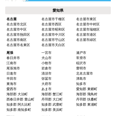
愛知県
名古屋
名古屋市千種区
名古屋市東区
名古屋市北区
名古屋市西区
名古屋市中村区
名古屋市中区
名古屋市昭和区
名古屋市瑞穂区
名古屋市熱田区
名古屋市中川区
名古屋市港区
名古屋市南区
名古屋市守山区
名古屋市緑区
名古屋市名東区
名古屋市天白区
尾張
一宮市
瀬戸市
春日井市
犬山市
常滑市
江南市
小牧市
稲沢市
尾張旭市
岩倉市
豊明市
日進市
清須市
北名古屋市
半田市
弥冨市
津島市
東海市
大府市
知多市
愛西市
あま市
愛知郡 東郷町
海部郡 大治町
海部郡 蟹江町
海部郡 飛鳥村
西春日井郡 豊山町
丹羽郡 大口町
丹羽郡 扶桑町
知多郡 阿久比町
知多郡 武豊町
知多郡 東浦町
知多郡 南知多町
知多郡 美浜町