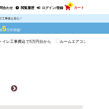
0
カート
問合わせ
閲覧履歴
ログイン/登録
で工事後も安心！
5
績
万件突破!