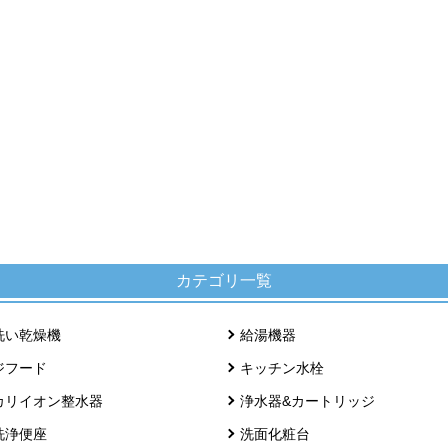
カテゴリ一覧
洗い乾燥機
給湯機器
ジフード
キッチン水栓
カリイオン整水器
浄水器&カートリッジ
洗浄便座
洗面化粧台