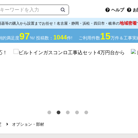
ヘルプ
お
地域密着
湯器等の購入から設置までお任せ！名古屋・静岡・浜松・四日市・岐阜の
97
15
1044
倒的満足度
%! 投稿数：
件!
ご利用件数
万件＆工事実
芝
オプション・部材