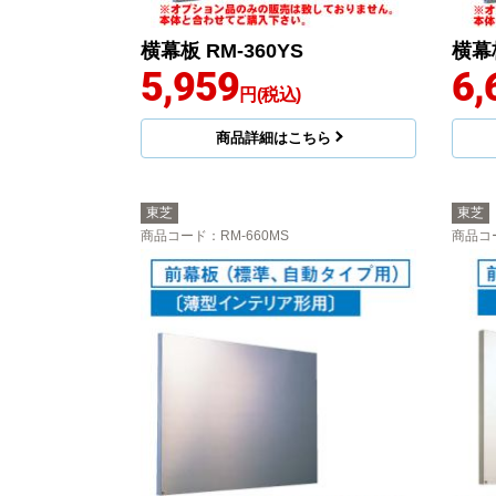
横幕板 RM-360YS
横幕板
5,959
6,
円(税込)
商品詳細はこちら
東芝
東芝
商品コード
：RM-660MS
商品コ