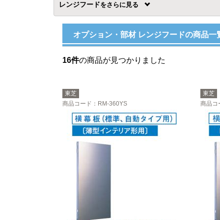
レンジフード
を
オプション・部材 レンジフードの商品一
16件
の商品が見つかりました
東芝
東芝
商品コード
：RM-360YS
商品コ