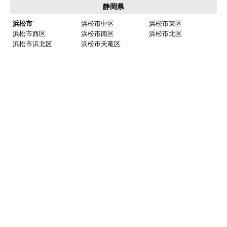
岐阜県
岐阜
岐阜市
羽島市
各務原市
山県市
瑞穂市
本巣市
羽島郡 岐南町
羽島郡 笠松町
本巣郡 北方町
西濃
大垣市
海津市
養老郡 養老町
不破郡 垂井町
不破郡 関ケ原町
揖斐郡 揖斐川町
揖斐郡 大野町
揖斐郡 池田町
中濃
関市
美濃市
美濃加茂市
可児市
加茂郡 坂祝町
加茂郡 富加町
加茂郡 川辺町
加茂郡 七宗町
加茂郡 百津町
加茂郡 白川町
可児郡 御嵩町
東濃
多治見市
中津川市
瑞浪市
恵那市
土岐市
三重県
北勢
いなべ市
桑名市
四日市市
鈴鹿市
亀山市
三重郡 川越町
三重郡 菰野町
三重郡 朝日町
桑名郡 木曽岬町
員弁郡 東員町