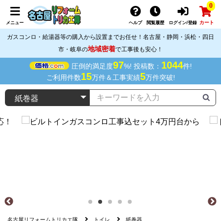
0
カート
メニュー
ヘルプ
閲覧履歴
ログイン/登録
ガスコンロ・給湯器等の購入から設置までお任せ！名古屋・静岡・浜松・四日
地域密着
市・岐阜の
で工事後も安心！
97
1044
圧倒的満足度
%! 投稿数：
件!
15
5
ご利用件数
万件＆工事実績
万件突破!
名古屋リフォームトリカエ隊
トイレ
紙巻器