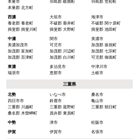
尾張
一宮市
瀬戸市
春日井市
犬山市
常滑市
江南市
小牧市
稲沢市
尾張旭市
岩倉市
豊明市
日進市
清須市
北名古屋市
半田市
弥冨市
津島市
東海市
大府市
知多市
愛西市
あま市
愛知郡 東郷町
海部郡 大治町
海部郡 蟹江町
海部郡 飛鳥村
西春日井郡 豊山町
丹羽郡 大口町
丹羽郡 扶桑町
知多郡 阿久比町
知多郡 武豊町
知多郡 東浦町
知多郡 南知多町
知多郡 美浜町
西三河
岡崎市
豊田市
安城市
刈谷市
高浜市
知立市
西尾市
碧南市
みよし市(離島は除
額田郡 幸田町
く)
東三河
豊橋市
豊川市
蒲郡市
田原市
新城市
北設楽郡 設楽町
北設楽郡 東栄町
北設楽郡 豊根村