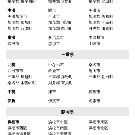
揖斐郡 揖斐川町
揖斐郡 大野町
揖斐郡 池田町
中濃
関市
美濃市
美濃加茂市
可児市
加茂郡 坂祝町
加茂郡 富加町
加茂郡 川辺町
加茂郡 七宗町
加茂郡 百津町
加茂郡 白川町
可児郡 御嵩町
東濃
多治見市
中津川市
瑞浪市
恵那市
土岐市
三重県
北勢
いなべ市
桑名市
四日市市
鈴鹿市
亀山市
三重郡 川越町
三重郡 菰野町
三重郡 朝日町
桑名郡 木曽岬町
員弁郡 東員町
中勢
津市
松阪市
伊賀
伊賀市
名張市
静岡県
浜松市
浜松市中区
浜松市東区
浜松市西区
浜松市南区
浜松市北区
浜松市浜北区
浜松市天竜区