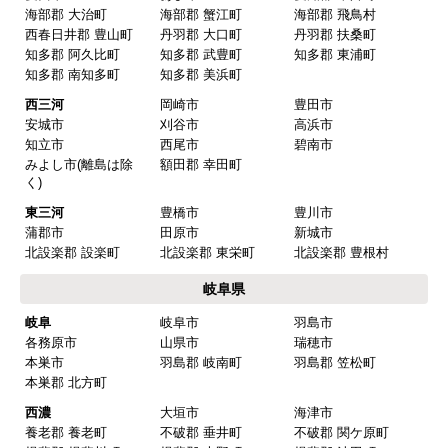
海部郡 大治町
海部郡 蟹江町
海部郡 飛鳥村
西春日井郡 豊山町
丹羽郡 大口町
丹羽郡 扶桑町
知多郡 阿久比町
知多郡 武豊町
知多郡 東浦町
知多郡 南知多町
知多郡 美浜町
西三河
岡崎市
豊田市
安城市
刈谷市
高浜市
知立市
西尾市
碧南市
みよし市(離島は除
額田郡 幸田町
く)
東三河
豊橋市
豊川市
蒲郡市
田原市
新城市
北設楽郡 設楽町
北設楽郡 東栄町
北設楽郡 豊根村
岐阜県
岐阜
岐阜市
羽島市
各務原市
山県市
瑞穂市
本巣市
羽島郡 岐南町
羽島郡 笠松町
本巣郡 北方町
西濃
大垣市
海津市
養老郡 養老町
不破郡 垂井町
不破郡 関ケ原町