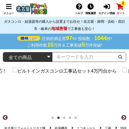
0
カート
メニュー
ヘルプ
閲覧履歴
ログイン/登録
ガスコンロ・給湯器等の購入から設置までお任せ！名古屋・静岡・浜松・四日
地域密着
市・岐阜の
で工事後も安心！
97
1044
圧倒的満足度
%! 投稿数：
件!
15
5
ご利用件数
万件＆工事実績
万件突破!
名古屋リフォームトリカエ隊
給湯機器
エコキュート
三菱
550L