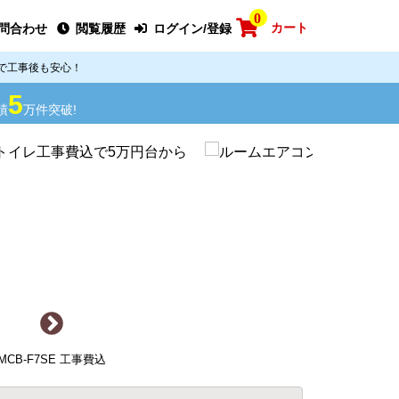
0
カート
問合わせ
閲覧履歴
ログイン/登録
で工事後も安心！
5
績
万件突破!
MCB-F7SE 工事費込