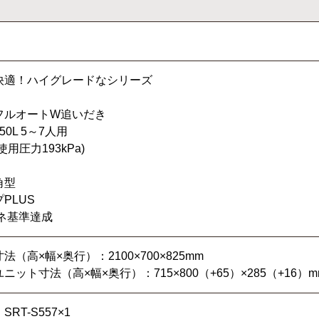
快適！ハイグレードなシリーズ
フルオートW追いだき
0L 5～7人用
用圧力193kPa)
角型
PLUS
エネ基準達成
（高×幅×奥行）：2100×700×825mm
ット寸法（高×幅×奥行）：715×800（+65）×285（+16）m
RT-S557×1