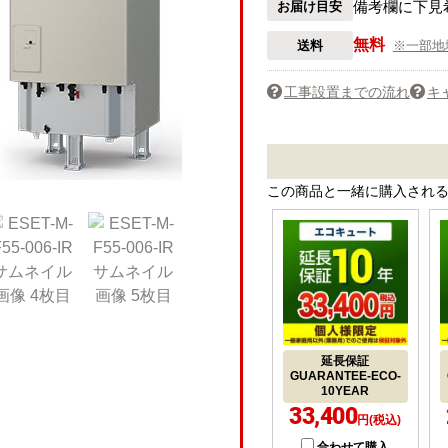
備考欄に下見
お届け目安
無料
送料
※一部地
工事設置までの流れ
キ
この商品と一緒に購入され
延長保証
GUARANTEE-ECO-
10YEAR
33,400
円(税込)
合わせて購入