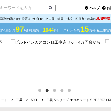
ヘルプ
お
地域密着
湯器等の購入から設置までお任せ！名古屋・静岡・浜松・四日市・岐阜の
97
15
1044
倒的満足度
%! 投稿数：
件!
ご利用件数
万件＆工事実
ュート
三菱
550L
三菱 Sシリーズ エコキュート SRT-S557＋R