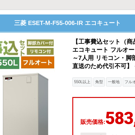
三菱 ESET-M-F55-006-IR エコキュート
【工事費込セット（商品
エコキュート フルオート
～7人用 リモコン・脚
直送のため代引不可】 ≪S
550L以上
角型
一般地
フル
583
販売価格: