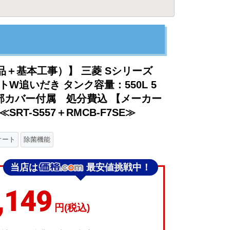
＋基本工事）】 三菱 Sシリーズ
W追いだき タンク容量：550L 5
部カバー付属 処分費込 【メーカー
RT-S557＋RMCB-F7SE≫
オート
除菌機能
当店は
最安値挑戦中！
,149
円(税込)