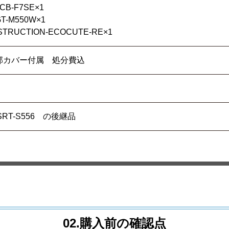
B-F7SE×1
-M550W×1
RUCTION-ECOCUTE-RE×1
部カバー付属 処分費込
→ SRT-S556 の後継品
02.購入前の確認点