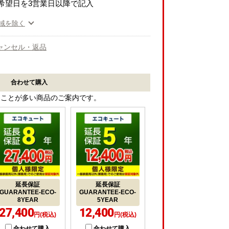
希望日を3営業日以降で記入
域を除く
ャンセル・返品
合わせて購入
ることが多い商品のご案内です。
延長保証
延長保証
GUARANTEE-ECO-
GUARANTEE-ECO-
8YEAR
5YEAR
27,400
12,400
円(税込)
円(税込)
合わせて購入
合わせて購入