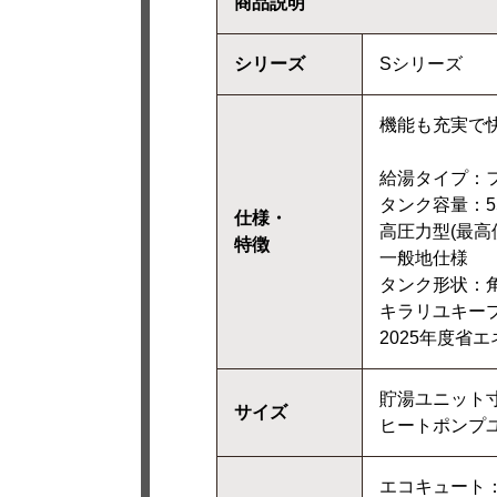
商品説明
シリーズ
Sシリーズ
機能も充実で
給湯タイプ：
タンク容量：55
仕様・
高圧力型(最高使
特徴
一般地仕様
タンク形状：
キラリユキープ
2025年度省
貯湯ユニット寸法
サイズ
ヒートポンプユニ
エコキュート：S