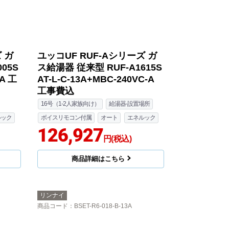
 ガ
ユッコUF RUF-Aシリーズ ガ
05S
ス給湯器 従来型 RUF-A1615S
-A 工
AT-L-C-13A+MBC-240VC-A
工事費込
16号（1-2人家族向け）
給湯器-設置場所
ルック
ボイスリモコン付属
オート
エネルック
126,927
円(税込)
商品詳細はこちら
リンナイ
商品コード
：BSET-R6-018-B-13A