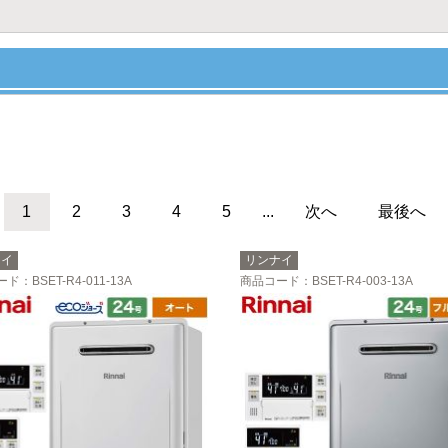
1
2
3
4
5
...
次へ
最後へ
ナイ
リンナイ
ード
：BSET-R4-011-13A
商品コード
：BSET-R4-003-13A