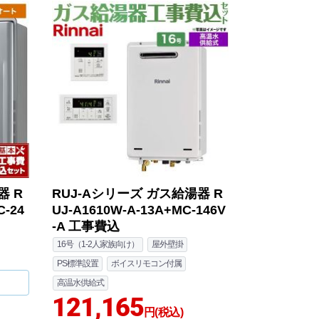
器 R
RUJ-Aシリーズ ガス給湯器 R
C-24
UJ-A1610W-A-13A+MC-146V
-A 工事費込
16号（1-2人家族向け）
屋外壁掛
PS標準設置
ボイスリモコン付属
高温水供給式
121,165
円(税込)