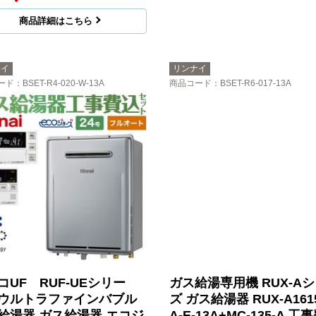
商品詳細はこちら
ナイ
リンナイ
ード
：BSET-R4-020-W-13A
商品コード
：BSET-R6-017-13A
コUF RUF-UEシリー
ガス給湯専用機 RUX-A
ウルトラファインバブル
ズ ガス給湯器 RUX-A161
給湯器 ガス給湯器 エコジ
A-E-13A+MC-135-A 工