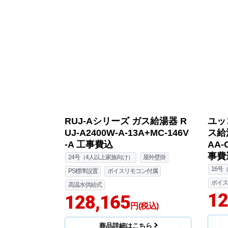
RUJ-Aシリーズ ガス給湯器 R
ユッ
UJ-A2400W-A-13A+MC-146V
ス給湯
-A 工事費込
AA-
事費
24号（4人以上家族向け）
屋外壁掛
16号
PS標準設置
ボイスリモコン付属
ボイス
高温水供給式
12
128,165
円(税込)
商品詳細はこちら