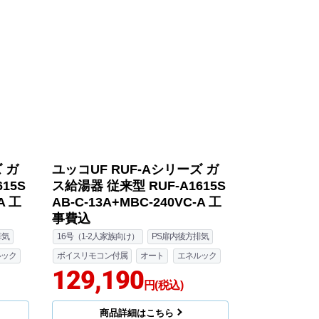
 ガ
ユッコUF RUF-Aシリーズ ガ
15S
ス給湯器 従来型 RUF-A1615S
A 工
AB-C-13A+MBC-240VC-A 工
事費込
排気
16号（1-2人家族向け）
PS扉内後方排気
ルック
ボイスリモコン付属
オート
エネルック
129,190
円(税込)
商品詳細はこちら