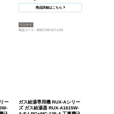
商品詳細はこちら
リンナイ
商品コード
：BSET-R6-017-LPG
シリー
ガス給湯専用機 RUX-Aシリー
5W-
ズ ガス給湯器 RUX-A1615W-
事費込
A-E-LPG+MC-135-A 工事費込