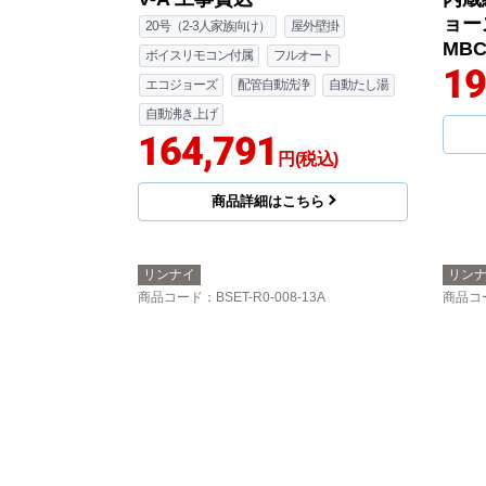
ョーズ
20号（2-3人家族向け）
屋外壁掛
MBC
ボイスリモコン付属
フルオート
19
エコジョーズ
配管自動洗浄
自動たし湯
自動沸き上げ
164,791
円(税込)
商品詳細はこちら
リンナイ
リン
商品コード
：BSET-R0-008-13A
商品コ