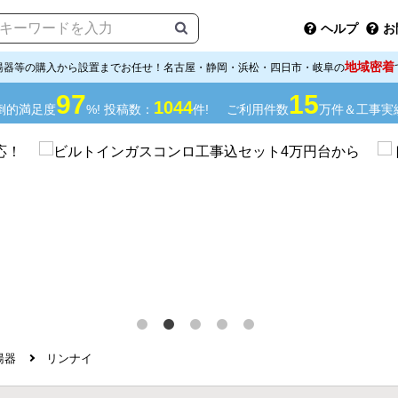
ヘルプ
お
地域密着
湯器等の購入から設置までお任せ！名古屋・静岡・浜松・四日市・岐阜の
97
15
1044
倒的満足度
%! 投稿数：
件!
ご利用件数
万件＆工事実
湯器
リンナイ