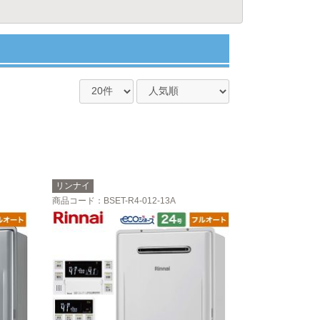
リンナイ
商品コード
：BSET-R4-012-13A