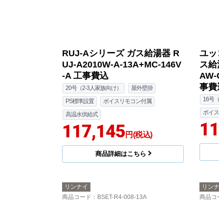
RUJ-Aシリーズ ガス給湯器 R
ユッ
UJ-A2010W-A-13A+MC-146V
ス給湯
-A 工事費込
AW-
事費
20号（2-3人家族向け）
屋外壁掛
16号
PS標準設置
ボイスリモコン付属
ボイス
高温水供給式
11
117,145
円(税込)
商品詳細はこちら
リンナイ
リン
商品コード
：BSET-R4-008-13A
商品コ