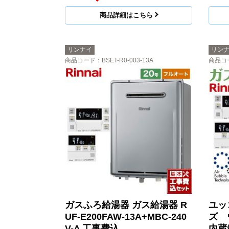
商品詳細はこちら
リンナイ
リン
商品コード
：BSET-R0-003-13A
商品コ
ガスふろ給湯器 ガス給湯器 R
ユッ
UF-E200FAW-13A+MBC-240
ズ 
V-A 工事費込
内蔵