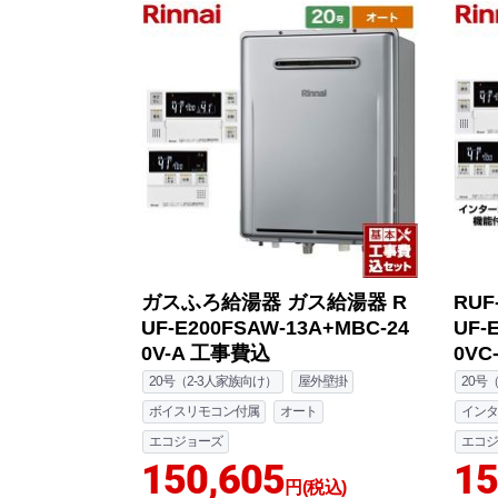
ガスふろ給湯器 ガス給湯器 R
RU
UF-E200FSAW-13A+MBC-24
UF-
0V-A 工事費込
0VC
20号（2-3人家族向け）
屋外壁掛
20号
ボイスリモコン付属
オート
インタ
エコジョーズ
エコジ
150,605
15
円(税込)