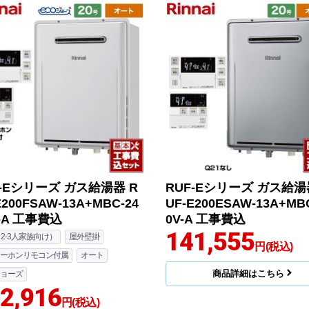
F-Eシリーズ ガス給湯器 R
RUF-Eシリーズ ガス給湯
E200FSAW-13A+MBC-24
UF-E200ESAW-13A+MB
-A 工事費込
0V-A 工事費込
141,555
（2-3人家族向け）
屋外壁掛
円(税込)
ーホンリモコン付属
オート
商品詳細はこちら
ョーズ
2,916
円(税込)