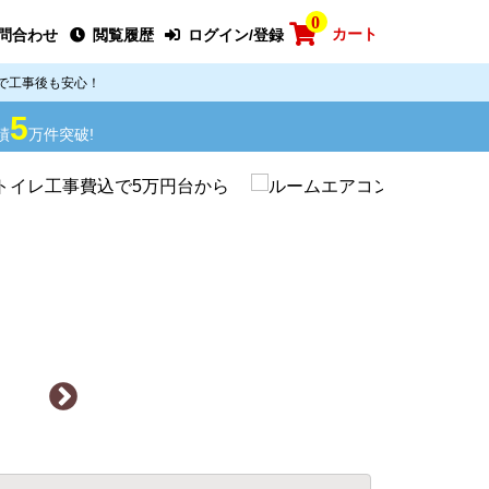
0
カート
問合わせ
閲覧履歴
ログイン/登録
で工事後も安心！
5
績
万件突破!