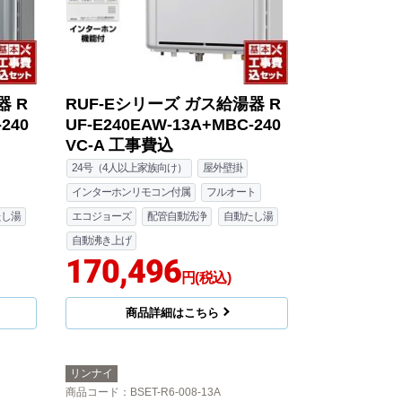
 R
RUF-Eシリーズ ガス給湯器 R
240
UF-E240EAW-13A+MBC-240
VC-A 工事費込
24号（4人以上家族向け）
屋外壁掛
インターホンリモコン付属
フルオート
たし湯
エコジョーズ
配管自動洗浄
自動たし湯
自動沸き上げ
170,496
円(税込)
商品詳細はこちら
リンナイ
商品コード
：BSET-R6-008-13A