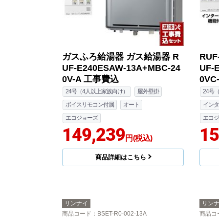
ガスふろ給湯器 ガス給湯器 R
RU
UF-E240ESAW-13A+MBC-24
UF-
0V-A 工事費込
0VC
24号（4人以上家族向け）
屋外壁掛
24号
ボイスリモコン付属
オート
インタ
エコジョーズ
エコジ
149,239
15
円(税込)
商品詳細はこちら
リンナイ
リン
商品コード
：BSET-R0-002-13A
商品コ