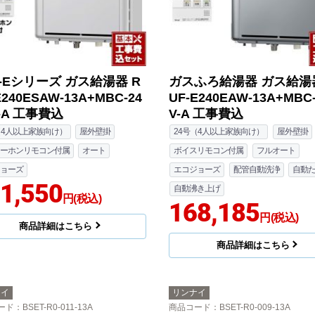
F-Eシリーズ ガス給湯器 R
ガスふろ給湯器 ガス給湯器
E240ESAW-13A+MBC-24
UF-E240EAW-13A+MBC-
-A 工事費込
V-A 工事費込
（4人以上家族向け）
屋外壁掛
24号（4人以上家族向け）
屋外壁掛
ーホンリモコン付属
オート
ボイスリモコン付属
フルオート
ョーズ
エコジョーズ
配管自動洗浄
自動
1,550
自動沸き上げ
円(税込)
168,185
円(税込)
商品詳細はこちら
商品詳細はこちら
ナイ
リンナイ
ード
：BSET-R0-011-13A
商品コード
：BSET-R0-009-13A