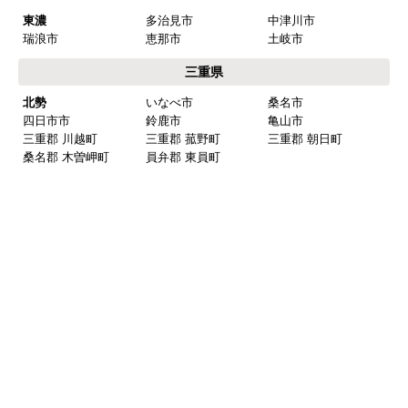
東濃
多治見市
中津川市
瑞浪市
恵那市
土岐市
三重県
北勢
いなべ市
桑名市
四日市市
鈴鹿市
亀山市
三重郡 川越町
三重郡 菰野町
三重郡 朝日町
桑名郡 木曽岬町
員弁郡 東員町
中勢
津市
松阪市
伊賀
伊賀市
名張市
静岡県
浜松市
浜松市中区
浜松市東区
浜松市西区
浜松市南区
浜松市北区
浜松市浜北区
浜松市天竜区
中部
島田市
焼津市
藤枝市
牧之原市
榛原郡 吉田町
榛原郡 川根本町
西部
磐田市
掛川市