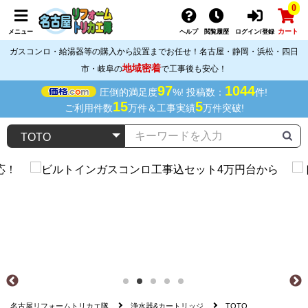
0
カート
メニュー
ヘルプ
閲覧履歴
ログイン/登録
ガスコンロ・給湯器等の購入から設置までお任せ！名古屋・静岡・浜松・四日
地域密着
市・岐阜の
で工事後も安心！
97
1044
圧倒的満足度
%! 投稿数：
件!
15
5
ご利用件数
万件＆工事実績
万件突破!
名古屋リフォームトリカエ隊
浄水器&カートリッジ
TOTO