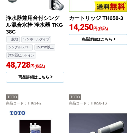
浄水器兼用台付シング
カートリッジ TH658-3
ル混合水栓 浄水器 TKG
14,250
円(税込)
38C
一般地
ワンホールタイプ
商品詳細はこちら
シングルレバー
250mm以上
浄水器ビルトイン
48,728
円(税込)
商品詳細はこちら
TOTO
TOTO
商品コード
：TH634-2
商品コード
：TH658-1S