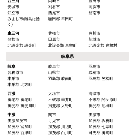
西三河
岡崎市
豊田市
安城市
刈谷市
高浜市
知立市
西尾市
碧南市
みよし市(離島は除
額田郡 幸田町
く)
東三河
豊橋市
豊川市
蒲郡市
田原市
新城市
北設楽郡 設楽町
北設楽郡 東栄町
北設楽郡 豊根村
岐阜県
岐阜
岐阜市
羽島市
各務原市
山県市
瑞穂市
本巣市
羽島郡 岐南町
羽島郡 笠松町
本巣郡 北方町
西濃
大垣市
海津市
養老郡 養老町
不破郡 垂井町
不破郡 関ケ原町
揖斐郡 揖斐川町
揖斐郡 大野町
揖斐郡 池田町
中濃
関市
美濃市
美濃加茂市
可児市
加茂郡 坂祝町
加茂郡 富加町
加茂郡 川辺町
加茂郡 七宗町
加茂郡 百津町
加茂郡 白川町
可児郡 御嵩町