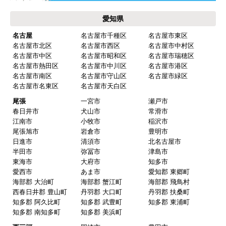
愛知県
名古屋
名古屋市千種区
名古屋市東区
名古屋市北区
名古屋市西区
名古屋市中村区
名古屋市中区
名古屋市昭和区
名古屋市瑞穂区
名古屋市熱田区
名古屋市中川区
名古屋市港区
名古屋市南区
名古屋市守山区
名古屋市緑区
名古屋市名東区
名古屋市天白区
尾張
一宮市
瀬戸市
春日井市
犬山市
常滑市
江南市
小牧市
稲沢市
尾張旭市
岩倉市
豊明市
日進市
清須市
北名古屋市
半田市
弥冨市
津島市
東海市
大府市
知多市
愛西市
あま市
愛知郡 東郷町
海部郡 大治町
海部郡 蟹江町
海部郡 飛鳥村
西春日井郡 豊山町
丹羽郡 大口町
丹羽郡 扶桑町
知多郡 阿久比町
知多郡 武豊町
知多郡 東浦町
知多郡 南知多町
知多郡 美浜町