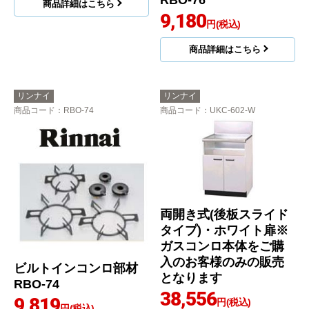
RBO-76
商品詳細はこちら
9,180
円(税込)
商品詳細はこちら
リンナイ
リンナイ
商品コード
：RBO-74
商品コード
：UKC-602-W
両開き式(後板スライド
タイプ)・ホワイト扉※
ガスコンロ本体をご購
入のお客様のみの販売
ビルトインコンロ部材
となります
RBO-74
38,556
9,819
円(税込)
円(税込)