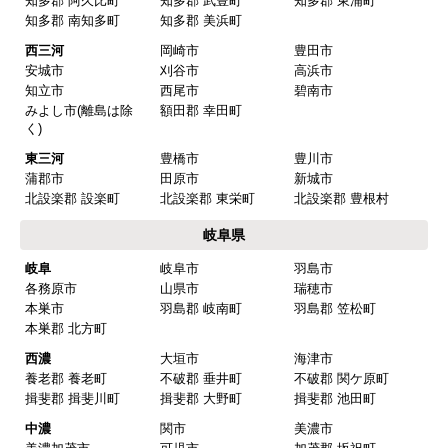
名古屋市北区
名古屋市西区
名古屋市中村区
名古屋市中区
名古屋市昭和区
名古屋市瑞穂区
名古屋市熱田区
名古屋市中川区
名古屋市港区
名古屋市南区
名古屋市守山区
名古屋市緑区
名古屋市名東区
名古屋市天白区
尾張
一宮市
瀬戸市
春日井市
犬山市
常滑市
江南市
小牧市
稲沢市
尾張旭市
岩倉市
豊明市
日進市
清須市
北名古屋市
半田市
弥冨市
津島市
東海市
大府市
知多市
愛西市
あま市
愛知郡 東郷町
海部郡 大治町
海部郡 蟹江町
海部郡 飛鳥村
西春日井郡 豊山町
丹羽郡 大口町
丹羽郡 扶桑町
知多郡 阿久比町
知多郡 武豊町
知多郡 東浦町
知多郡 南知多町
知多郡 美浜町
西三河
岡崎市
豊田市
安城市
刈谷市
高浜市
知立市
西尾市
碧南市
みよし市(離島は除
額田郡 幸田町