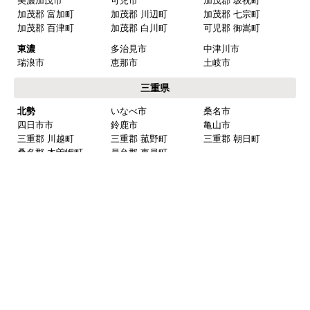
く)
東三河
豊橋市
豊川市
蒲郡市
田原市
新城市
北設楽郡 設楽町
北設楽郡 東栄町
北設楽郡 豊根村
岐阜県
岐阜
岐阜市
羽島市
各務原市
山県市
瑞穂市
本巣市
羽島郡 岐南町
羽島郡 笠松町
本巣郡 北方町
西濃
大垣市
海津市
養老郡 養老町
不破郡 垂井町
不破郡 関ケ原町
揖斐郡 揖斐川町
揖斐郡 大野町
揖斐郡 池田町
中濃
関市
美濃市
美濃加茂市
可児市
加茂郡 坂祝町
加茂郡 富加町
加茂郡 川辺町
加茂郡 七宗町
加茂郡 百津町
加茂郡 白川町
可児郡 御嵩町
東濃
多治見市
中津川市
瑞浪市
恵那市
土岐市