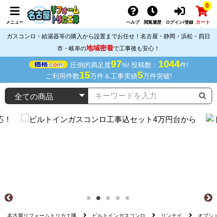
0
カート
メニュー
ヘルプ
閲覧履歴
ログイン/登録
ガスコンロ・給湯器等の購入から設置までお任せ！名古屋・静岡・浜松・四日
地域密着
市・岐阜の
で工事後も安心！
97
1044
圧倒的満足度
%! 投稿数：
件!
15
5
ご利用件数
万件＆工事実績
万件突破!
名古屋リフォームトリカエ隊
ビルトインガスコンロ
リンナイ
オプシ