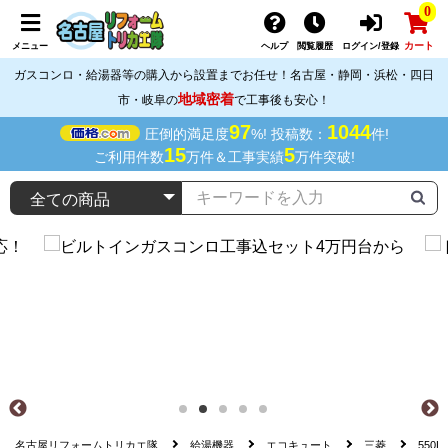
0
カート
メニュー
ヘルプ
閲覧履歴
ログイン/登録
ガスコンロ・給湯器等の購入から設置までお任せ！名古屋・静岡・浜松・四日
地域密着
市・岐阜の
で工事後も安心！
97
1044
圧倒的満足度
%! 投稿数：
件!
15
5
ご利用件数
万件＆工事実績
万件突破!
名古屋リフォームトリカエ隊
給湯機器
エコキュート
三菱
550L