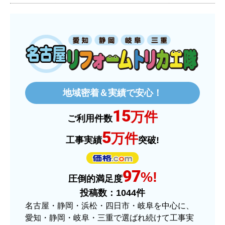
ものおきものおき
さん
2025年12月26日 18:45
欲しい商品をスムーズに注文できましたか？
はい
地域密着＆実績で安心！
ショップからの連絡や対応は適切でしたか？
15
はい
万件
ご利用件数
予定の期日までに商品が届きましたか？
5
万件
工事実績
突破!
はい
商品の梱包は必要十分なものでしたか？
97
はい
%!
圧倒的満足度
またこのショップを利用したいですか？
投稿数：
1044
件
はい
名古屋・静岡・浜松・四日市・岐阜を中心に、
愛知・静岡・岐阜・三重で選ばれ続けて工事実