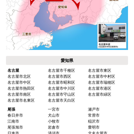
【注文からどのくらいで届きましたか？】
工事日を自分から発注の2週間先にしていたので、
遅れることもなく予定通りに工事前に到着。
【その他感想・コメント】
保証書に添付する工事店の証明もきちんと対応し
てくれてますので、アフターも安心できます。
愛知県
次に何か交換タイミングが来たら、一番の候補先
業者さんです。
名古屋
名古屋市千種区
名古屋市東区
名古屋市北区
名古屋市西区
名古屋市中村区
名古屋市中区
名古屋市昭和区
名古屋市瑞穂区
名古屋市熱田区
名古屋市中川区
名古屋市港区
ピングーヒサコ
さん
名古屋市南区
名古屋市守山区
名古屋市緑区
2025年10月30日 14:53
名古屋市名東区
名古屋市天白区
欲しい商品をスムーズに注文できましたか？
尾張
一宮市
瀬戸市
春日井市
犬山市
常滑市
はい
江南市
小牧市
稲沢市
ショップからの連絡や対応は適切でしたか？
尾張旭市
岩倉市
豊明市
日進市
清須市
北名古屋市