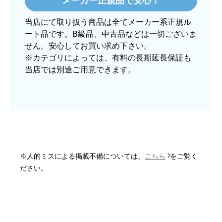
メーカー正規品で安心！
欲しい商品をスムーズに注文できましたか？
当店にて取り扱う商品は全てメーカー系正規ル
はい
ート品です。B級品、中古品などは一切ございま
ショップからの連絡や対応は適切でしたか？
せん。安心してお買い求め下さい。
はい
※カテゴリによっては、有料の長期延長保証も
当店では別途ご用意できます。
予定の期日までに商品が届きましたか？
はい
商品の梱包は必要十分なものでしたか？
はい
またこのショップを利用したいですか？
はい
※人的ミスによる掲載不備については、
こちら
をご覧く
【注文商品】炊飯器 【注文時期】2025
ださい。
年10月頃
【このショップを選んだ理由は？】
欲しかったガス釜がほぼ最安で、他の方の評価も