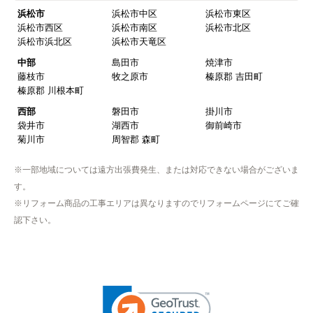
浜松市
浜松市中区
浜松市東区
浜松市西区
浜松市南区
浜松市北区
【注文商品】浄水器・整水器 【注文時
浜松市浜北区
浜松市天竜区
期】2025年07月頃（モバイルから）
中部
島田市
焼津市
藤枝市
牧之原市
榛原郡 吉田町
【このショップを選んだ理由は？】
榛原郡 川根本町
近隣で安く、評判が良かったため
西部
磐田市
掛川市
袋井市
湖西市
御前崎市
【注文からどのくらいで届きましたか？】
菊川市
周智郡 森町
取付工事の数日前に調整して届けてくれた
※一部地域については遠方出張費発生、または対応できない場合がございま
【その他感想・コメント】
す。
作業をされた方はスムーズで親切でした
※リフォーム商品の工事エリアは異なりますのでリフォームページにてご確
認下さい。
そふとくりーむまん
さん
2025年9月13日 08:10
欲しい商品をスムーズに注文できましたか？
はい