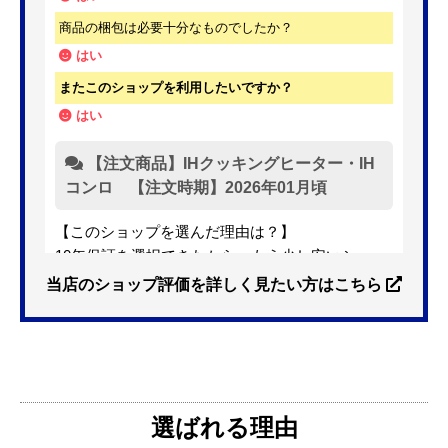
商品の梱包は必要十分なものでしたか？
はい
またこのショップを利用したいですか？
はい
【注文商品】IHクッキングヒーター・IH
コンロ 【注文時期】2026年01月頃
【このショップを選んだ理由は？】
10年保証を選択できたから。もう少し安いショッ
プも有ったが、5年保証しかなかった。
当店のショップ評価を詳しく見たい方はこちら
【注文からどのくらいで届きましたか？】
3日位
選ばれる理由
【その他感想・コメント】
特に問題なく使えています