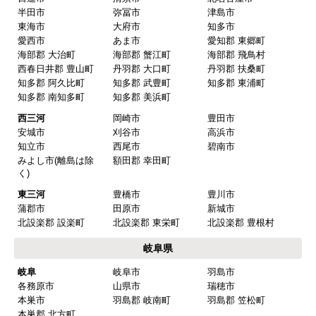
はい
半田市
弥冨市
津島市
予定の期日までに商品が届きましたか？
東海市
大府市
知多市
愛西市
あま市
愛知郡 東郷町
はい
海部郡 大治町
海部郡 蟹江町
海部郡 飛鳥村
商品の梱包は必要十分なものでしたか？
西春日井郡 豊山町
丹羽郡 大口町
丹羽郡 扶桑町
知多郡 阿久比町
知多郡 武豊町
知多郡 東浦町
はい
知多郡 南知多町
知多郡 美浜町
またこのショップを利用したいですか？
西三河
岡崎市
豊田市
はい
安城市
刈谷市
高浜市
知立市
西尾市
碧南市
みよし市(離島は除
額田郡 幸田町
【注文商品】換気扇・レンジフー
く)
ド 【注文時期】2025年08月頃（モバイル
東三河
豊橋市
豊川市
から）
蒲郡市
田原市
新城市
北設楽郡 設楽町
北設楽郡 東栄町
北設楽郡 豊根村
【このショップを選んだ理由は？】
岐阜県
値段がとても安かったしレビューの内容がよかっ
岐阜
岐阜市
羽島市
た
各務原市
山県市
瑞穂市
【注文からどのくらいで届きましたか？】
本巣市
羽島郡 岐南町
羽島郡 笠松町
本巣郡 北方町