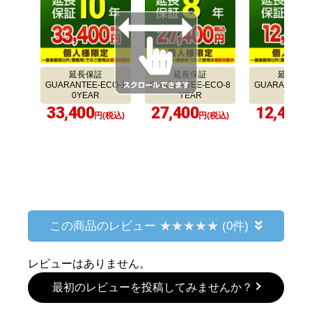
延長保証
延長保証
延長保証
GUARANTEE-ECO-1
GUARANTEE-ECO-8
GUARANTEE-
0YEAR
YEAR
YEAR
33,400
27,400
12,400
円(税込)
円(税込)
円
この商品のレビュー
(0件)
レビューはありません。
最初のレビューを投稿してみませんか？