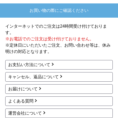
高かったので決めました
お買い物の際にご確認ください
【注文からどのくらいで届きましたか？】
注文が確定して3日で届きました。在庫があったの
インターネットでのご注文は24時間受け付けておりま
もあると思いますがあまりに早かったので少し驚
す。
きました。
※お電話でのご注文は受け付けておりません。
※定休日にいただいたご注文、お問い合わせ等は、休み
【その他感想・コメント】
明けの対応となります。
ショップからの連絡もしっかりありましたし、商
品の梱包も、届いた後の連絡も十分なもので安心
お支払い方法について
できました。また機会があれば是非利用したいと
思います。
キャンセル、返品について
お届けについて
きょりけ
さん
2025年11月9日 07:54
よくある質問
欲しい商品をスムーズに注文できましたか？
運営会社について
はい