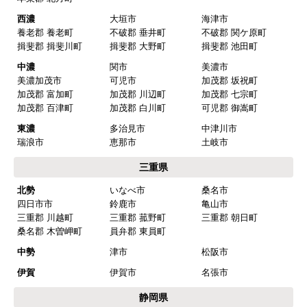
予定通りで
西濃
大垣市
海津市
【その他感想・コメント】
養老郡 養老町
不破郡 垂井町
不破郡 関ケ原町
揖斐郡 揖斐川町
揖斐郡 大野町
揖斐郡 池田町
中濃
関市
美濃市
マークレ
さん
美濃加茂市
可児市
加茂郡 坂祝町
加茂郡 富加町
加茂郡 川辺町
加茂郡 七宗町
2025年10月10日 21:04
加茂郡 百津町
加茂郡 白川町
可児郡 御嵩町
欲しい商品をスムーズに注文できましたか？
東濃
多治見市
中津川市
はい
瑞浪市
恵那市
土岐市
ショップからの連絡や対応は適切でしたか？
三重県
はい
北勢
いなべ市
桑名市
四日市市
鈴鹿市
亀山市
予定の期日までに商品が届きましたか？
三重郡 川越町
三重郡 菰野町
三重郡 朝日町
はい
桑名郡 木曽岬町
員弁郡 東員町
商品の梱包は必要十分なものでしたか？
中勢
津市
松阪市
はい
伊賀
伊賀市
名張市
またこのショップを利用したいですか？
静岡県
はい