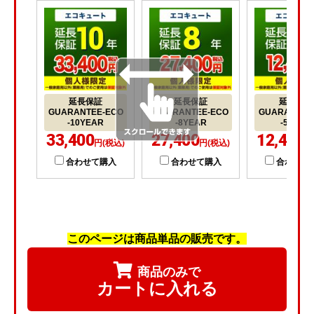
延長保証
延長保証
延長保証
GUARANTEE-ECO
GUARANTEE-ECO
GUARANTEE
-10YEAR
-8YEAR
-5YEAR
33,400
27,400
12,400
円(税込)
円(税込)
円
合わせて購入
合わせて購入
合わせて
このページは商品単品の販売です。
商品のみで
カートに入れる