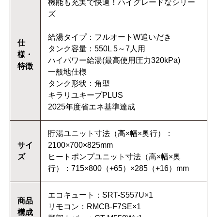
機能も充実で快適！ハイグレードなシリー
ズ
給湯タイプ：フルオートW追いだき
仕
タンク容量：550L 5～7人用
様・
ハイパワー給湯(最高使用圧力320kPa)
特徴
一般地仕様
タンク形状：角型
キラリユキープPLUS
2025年度省エネ基準達成
貯湯ユニット寸法（高×幅×奥行）：
サイ
2100×700×825mm
ズ
ヒートポンプユニット寸法（高×幅×奥
行）：715×800（+65）×285（+16）mm
エコキュート：SRT-S557U×1
商品
リモコン：RMCB-F7SE×1
構成