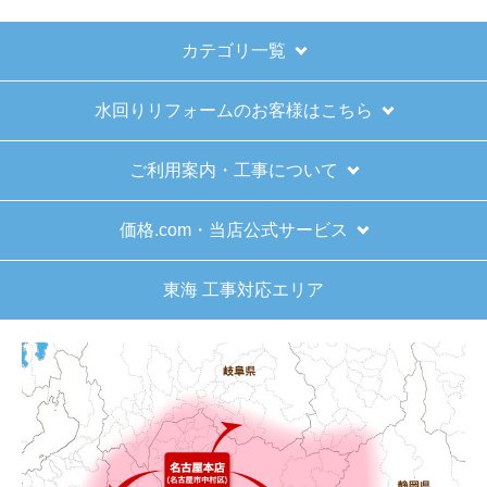
ショップからの連絡や対応は適切でしたか？
はい
カテゴリ一覧
予定の期日までに商品が届きましたか？
水回りリフォームのお客様はこちら
はい
商品の梱包は必要十分なものでしたか？
ご利用案内・工事について
はい
またこのショップを利用したいですか？
価格.com・当店公式サービス
はい
東海 工事対応エリア
【注文商品】給湯器 【注文時期】2025
年11月頃（モバイルから）
【このショップを選んだ理由は？】
キッチン混合栓に続いて2回目の利用です。価格が
リーズナブルで、HPの構成から見てしっかりして
いる会社だなと思っていたので再度利用。やはり
期待通りにきちんと対応してもらえました。