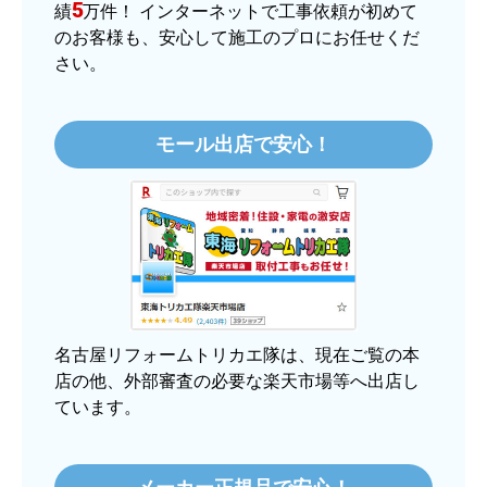
【注文商品】ヒーター・ストーブ 【注
5
績
万件！ インターネットで工事依頼が初めて
文時期】2025年11月頃（モバイルから）
のお客様も、安心して施工のプロにお任せくだ
さい。
【このショップを選んだ理由は？】
価格.comで最安値だったから。
モール出店で安心！
【注文からどのくらいで届きましたか？】
3日程で届きました。発送作業が早かったです。
【その他感想・コメント】
大手ネットショップよりも結構安いところで買う
のは不安でしたが、発送もかなり早くて、梱包も
丁寧でした。
良いショップだと思います。
名古屋リフォームトリカエ隊は、現在ご覧の本
店の他、外部審査の必要な楽天市場等へ出店し
ています。
ぱぱまる2018
さん
2025年12月24日 21:44