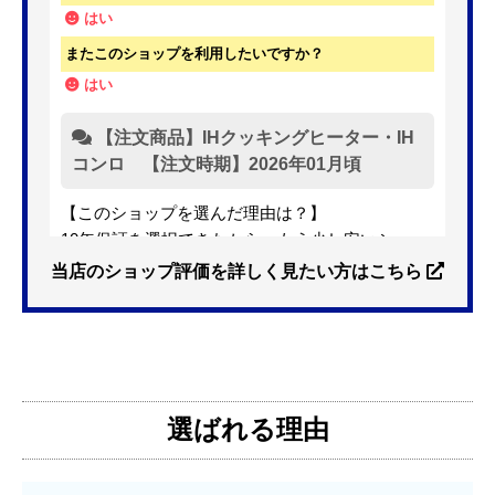
はい
またこのショップを利用したいですか？
はい
【注文商品】IHクッキングヒーター・IH
コンロ 【注文時期】2026年01月頃
【このショップを選んだ理由は？】
10年保証を選択できたから。もう少し安いショッ
プも有ったが、5年保証しかなかった。
当店のショップ評価を詳しく見たい方はこちら
【注文からどのくらいで届きましたか？】
3日位
選ばれる理由
【その他感想・コメント】
特に問題なく使えています