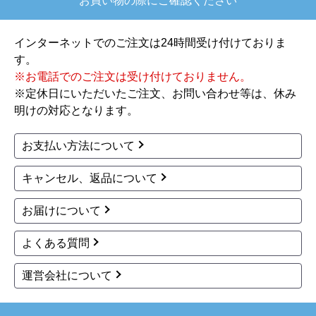
お買い物の際にご確認ください
【注文からどのくらいで届きましたか？】
注文が確定して3日で届きました。在庫があったの
インターネットでのご注文は24時間受け付けておりま
もあると思いますがあまりに早かったので少し驚
す。
きました。
※お電話でのご注文は受け付けておりません。
※定休日にいただいたご注文、お問い合わせ等は、休み
【その他感想・コメント】
明けの対応となります。
ショップからの連絡もしっかりありましたし、商
品の梱包も、届いた後の連絡も十分なもので安心
お支払い方法について
できました。また機会があれば是非利用したいと
思います。
キャンセル、返品について
お届けについて
きょりけ
さん
2025年11月9日 07:54
よくある質問
欲しい商品をスムーズに注文できましたか？
運営会社について
はい
ショップからの連絡や対応は適切でしたか？