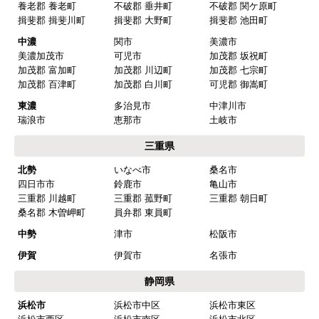
【その他感想・コメント】
養老郡 養老町
不破郡 垂井町
不破郡 関ケ原町
揖斐郡 揖斐川町
揖斐郡 大野町
揖斐郡 池田町
中濃
関市
美濃市
マークレ
さん
美濃加茂市
可児市
加茂郡 坂祝町
加茂郡 富加町
加茂郡 川辺町
加茂郡 七宗町
2025年10月10日 21:04
加茂郡 百津町
加茂郡 白川町
可児郡 御嵩町
欲しい商品をスムーズに注文できましたか？
東濃
多治見市
中津川市
はい
瑞浪市
恵那市
土岐市
ショップからの連絡や対応は適切でしたか？
三重県
はい
北勢
いなべ市
桑名市
四日市市
鈴鹿市
亀山市
予定の期日までに商品が届きましたか？
三重郡 川越町
三重郡 菰野町
三重郡 朝日町
はい
桑名郡 木曽岬町
員弁郡 東員町
商品の梱包は必要十分なものでしたか？
中勢
津市
松阪市
はい
伊賀
伊賀市
名張市
またこのショップを利用したいですか？
静岡県
はい
浜松市
浜松市中区
浜松市東区