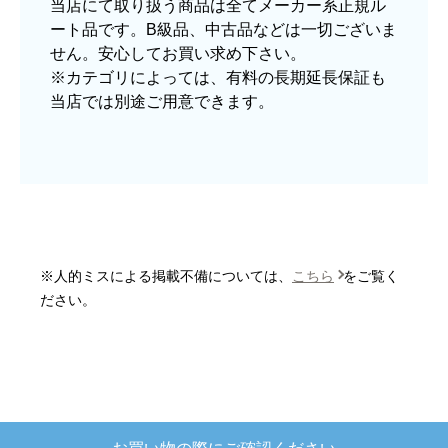
当店にて取り扱う商品は全てメーカー系正規ル
はい
ート品です。B級品、中古品などは一切ございま
ショップからの連絡や対応は適切でしたか？
せん。安心してお買い求め下さい。
はい
※カテゴリによっては、有料の長期延長保証も
当店では別途ご用意できます。
予定の期日までに商品が届きましたか？
はい
商品の梱包は必要十分なものでしたか？
はい
またこのショップを利用したいですか？
はい
※人的ミスによる掲載不備については、
こちら
をご覧く
【注文商品】炊飯器 【注文時期】2025
ださい。
年10月頃
【このショップを選んだ理由は？】
欲しかったガス釜がほぼ最安で、他の方の評価も
高かったので決めました