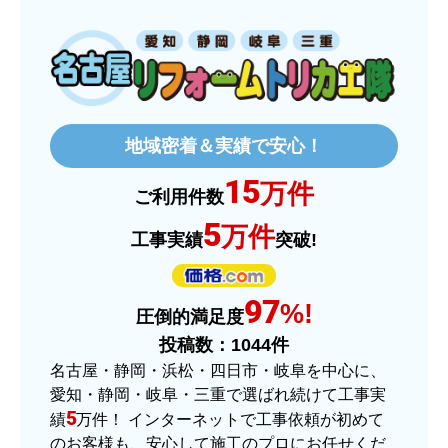
ものおきものおき
さん
2025年12月26日 18:45
欲しい商品をスムーズに注文できましたか？
はい
地域密着＆実績で安心！
ショップからの連絡や対応は適切でしたか？
15
はい
万件
ご利用件数
予定の期日までに商品が届きましたか？
5
万件
工事実績
突破!
はい
商品の梱包は必要十分なものでしたか？
97
はい
%!
圧倒的満足度
またこのショップを利用したいですか？
投稿数：
1044
件
はい
名古屋・静岡・浜松・四日市・岐阜を中心に、
愛知・静岡・岐阜・三重で選ばれ続けて工事実
【注文商品】ヒーター・ストーブ 【注
5
績
万件！ インターネットで工事依頼が初めて
文時期】2025年11月頃（モバイルから）
のお客様も、安心して施工のプロにお任せくだ