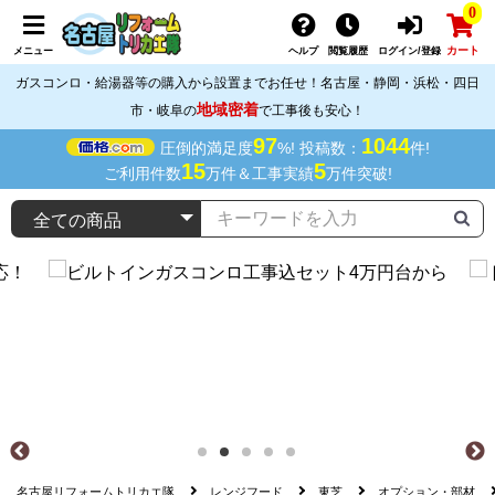
0
カート
メニュー
ヘルプ
閲覧履歴
ログイン/登録
ガスコンロ・給湯器等の購入から設置までお任せ！名古屋・静岡・浜松・四日
地域密着
市・岐阜の
で工事後も安心！
97
1044
圧倒的満足度
%! 投稿数：
件!
15
5
ご利用件数
万件＆工事実績
万件突破!
名古屋リフォームトリカエ隊
レンジフード
東芝
オプション・部材