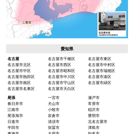
工事日を自分から発注の2週間先にしていたので、
遅れることもなく予定通りに工事前に到着。
【その他感想・コメント】
保証書に添付する工事店の証明もきちんと対応し
てくれてますので、アフターも安心できます。
愛知県
次に何か交換タイミングが来たら、一番の候補先
業者さんです。
名古屋
名古屋市千種区
名古屋市東区
名古屋市北区
名古屋市西区
名古屋市中村区
名古屋市中区
名古屋市昭和区
名古屋市瑞穂区
名古屋市熱田区
名古屋市中川区
名古屋市港区
ピングーヒサコ
さん
名古屋市南区
名古屋市守山区
名古屋市緑区
2025年10月30日 14:53
名古屋市名東区
名古屋市天白区
欲しい商品をスムーズに注文できましたか？
尾張
一宮市
瀬戸市
春日井市
犬山市
常滑市
はい
江南市
小牧市
稲沢市
ショップからの連絡や対応は適切でしたか？
尾張旭市
岩倉市
豊明市
日進市
清須市
北名古屋市
はい
半田市
弥冨市
津島市
予定の期日までに商品が届きましたか？
東海市
大府市
知多市