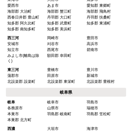
愛西市
あま市
愛知郡 東郷町
はい
海部郡 大治町
海部郡 蟹江町
海部郡 飛鳥村
商品の梱包は必要十分なものでしたか？
西春日井郡 豊山町
丹羽郡 大口町
丹羽郡 扶桑町
知多郡 阿久比町
知多郡 武豊町
知多郡 東浦町
はい
知多郡 南知多町
知多郡 美浜町
またこのショップを利用したいですか？
西三河
岡崎市
豊田市
はい
安城市
刈谷市
高浜市
知立市
西尾市
碧南市
みよし市(離島は除
額田郡 幸田町
【注文商品】換気扇・レンジフー
く)
ド 【注文時期】2025年08月頃（モバイル
東三河
豊橋市
豊川市
から）
蒲郡市
田原市
新城市
北設楽郡 設楽町
北設楽郡 東栄町
北設楽郡 豊根村
【このショップを選んだ理由は？】
岐阜県
値段がとても安かったしレビューの内容がよかっ
岐阜
岐阜市
羽島市
た
各務原市
山県市
瑞穂市
【注文からどのくらいで届きましたか？】
本巣市
羽島郡 岐南町
羽島郡 笠松町
本巣郡 北方町
予定通りで
西濃
大垣市
海津市