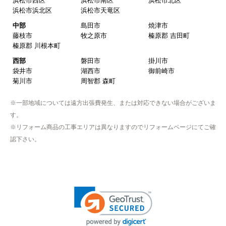
浜松市西区
浜松市南区
浜松市北区
【注文商品】浄水器・整水器 【注文時
浜松市浜北区
浜松市天竜区
期】2025年07月頃（モバイルから）
中部
島田市
焼津市
藤枝市
牧之原市
榛原郡 吉田町
【このショップを選んだ理由は？】
榛原郡 川根本町
近隣で安く、評判が良かったため
西部
磐田市
掛川市
袋井市
湖西市
御前崎市
【注文からどのくらいで届きましたか？】
菊川市
周智郡 森町
取付工事の数日前に調整して届けてくれた
※一部地域については遠方出張費発生、または対応できない場合がございま
【その他感想・コメント】
す。
作業をされた方はスムーズで親切でした
※リフォーム商品の工事エリアは異なりますのでリフォームページにてご確
認下さい。
そふとくりーむまん
さん
2025年9月13日 08:10
欲しい商品をスムーズに注文できましたか？
はい
ショップからの連絡や対応は適切でしたか？