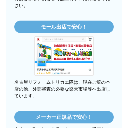
さい。
【このショップを選んだ理由は？】
価格.comで最安値だったから。
モール出店で安心！
【注文からどのくらいで届きましたか？】
3日程で届きました。発送作業が早かったです。
【その他感想・コメント】
大手ネットショップよりも結構安いところで買う
のは不安でしたが、発送もかなり早くて、梱包も
丁寧でした。
良いショップだと思います。
名古屋リフォームトリカエ隊は、現在ご覧の本
店の他、外部審査の必要な楽天市場等へ出店し
ています。
ぱぱまる2018
さん
2025年12月24日 21:44
メーカー正規品で安心！
欲しい商品をスムーズに注文できましたか？