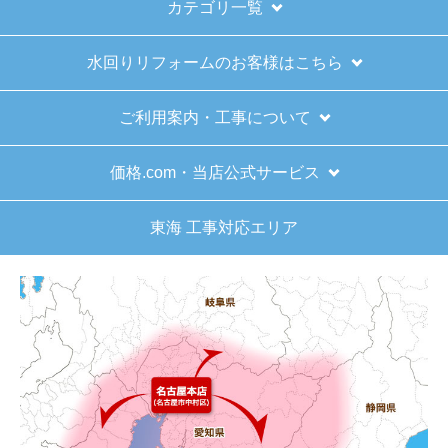
はい
カテゴリ一覧
予定の期日までに商品が届きましたか？
水回りリフォームのお客様はこちら
はい
商品の梱包は必要十分なものでしたか？
ご利用案内・工事について
はい
またこのショップを利用したいですか？
価格.com・当店公式サービス
はい
東海 工事対応エリア
【注文商品】給湯器 【注文時期】2025
年11月頃（モバイルから）
【このショップを選んだ理由は？】
キッチン混合栓に続いて2回目の利用です。価格が
リーズナブルで、HPの構成から見てしっかりして
いる会社だなと思っていたので再度利用。やはり
期待通りにきちんと対応してもらえました。
【注文からどのくらいで届きましたか？】