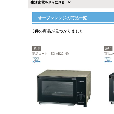
生活家電
を
オーブンレンジの商品一覧
3件
の商品が見つかりました
象印
象印
商品コード
：EQ-AB22-NM
商品コ