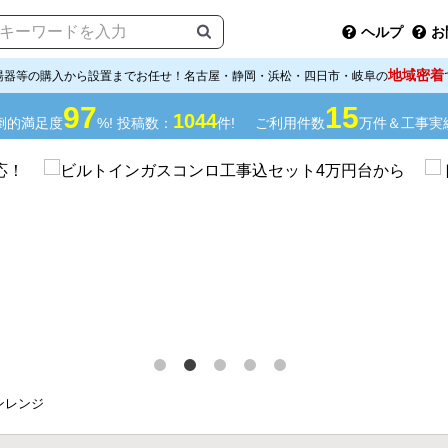
ヘルプ
お
地域密着
湯器等の購入から設置までお任せ！名古屋・静岡・浜松・四日市・岐阜の
97
15
1044
倒的満足度
%! 投稿数：
件!
ご利用件数
万件＆工事実
ンレンジ