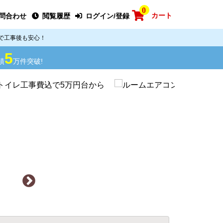
0
カート
問合わせ
閲覧履歴
ログイン/登録
で工事後も安心！
5
績
万件突破!