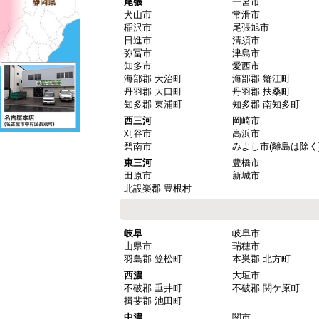
尾張
一宮市
犬山市
常滑市
稲沢市
尾張旭市
日進市
清須市
弥冨市
津島市
知多市
愛西市
海部郡 大治町
海部郡 蟹江町
丹羽郡 大口町
丹羽郡 扶桑町
知多郡 東浦町
知多郡 南知多町
西三河
岡崎市
刈谷市
高浜市
碧南市
みよし市(離島は除く
東三河
豊橋市
田原市
新城市
北設楽郡 豊根村
岐阜
岐阜市
山県市
瑞穂市
羽島郡 笠松町
本巣郡 北方町
西濃
大垣市
不破郡 垂井町
不破郡 関ケ原町
揖斐郡 池田町
中濃
関市