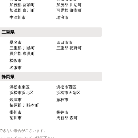
加茂郡 富加町
加茂郡 川辺町
加茂郡 白川町
可児郡 御嵩町
中津川市
瑞浪市
三重県
桑名市
四日市市
三重郡 川越町
三重郡 菰野町
員弁郡 東員町
松阪市
名張市
静岡県
浜松市東区
浜松市西区
浜松市浜北区
浜松市天竜区
焼津市
藤枝市
榛原郡 川根本町
掛川市
袋井市
菊川市
周智郡 森町
できない場合がございます。