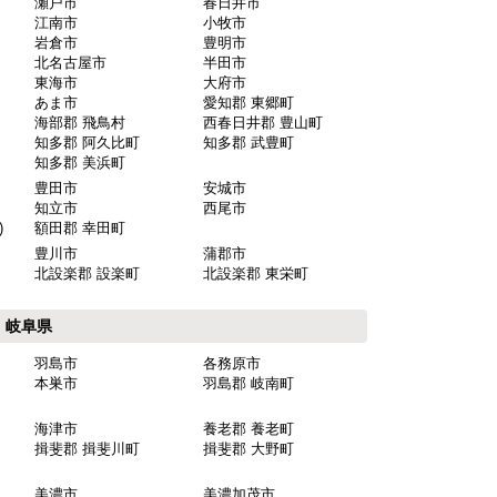
瀬戸市
春日井市
江南市
小牧市
岩倉市
豊明市
北名古屋市
半田市
東海市
大府市
あま市
愛知郡 東郷町
海部郡 飛鳥村
西春日井郡 豊山町
知多郡 阿久比町
知多郡 武豊町
知多郡 美浜町
豊田市
安城市
知立市
西尾市
)
額田郡 幸田町
豊川市
蒲郡市
北設楽郡 設楽町
北設楽郡 東栄町
岐阜県
羽島市
各務原市
本巣市
羽島郡 岐南町
海津市
養老郡 養老町
揖斐郡 揖斐川町
揖斐郡 大野町
美濃市
美濃加茂市