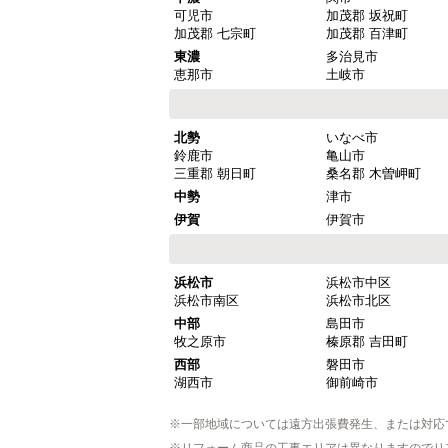
可児市
加茂郡 坂祝町
加茂郡 七宗町
加茂郡 百津町
東濃
多治見市
恵那市
土岐市
北勢
いなべ市
鈴鹿市
亀山市
三重郡 朝日町
桑名郡 木曽岬町
中勢
津市
伊賀
伊賀市
浜松市
浜松市中区
浜松市南区
浜松市北区
中部
島田市
牧之原市
榛原郡 吉田町
西部
磐田市
湖西市
御前崎市
※一部地域については遠方出張費発生、または対応