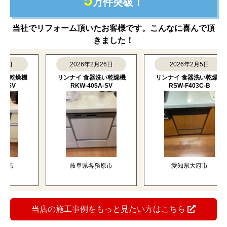
5
万件突破！
当社でリフォーム頂いたお客様です。こんなに喜んで頂
きました！
2026年2月26日
2026年2月5日
乾燥機
リンナイ 食器洗い乾燥機
リンナイ 食器洗い乾燥機
V
RKW-405A-SV
RSW-F403C-B
市
岐阜県各務原市
愛知県大府市
当店の施工事例をもっと見たい方はこちら