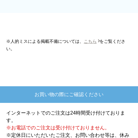
はい
商品の梱包は必要十分なものでしたか？
はい
またこのショップを利用したいですか？
はい
※人的ミスによる掲載不備については、
こちら
をご覧くださ
い。
【注文商品】炊飯器 【注文時期】2025年10
月頃
【このショップを選んだ理由は？】
欲しかったガス釜がほぼ最安で、他の方の評価も高かっ
たので決めました
お買い物の際にご確認ください
【注文からどのくらいで届きましたか？】
注文が確定して3日で届きました。在庫があったのもあ
インターネットでのご注文は24時間受け付けておりま
ると思いますがあまりに早かったので少し驚きました。
す。
※お電話でのご注文は受け付けておりません。
【その他感想・コメント】
※定休日にいただいたご注文、お問い合わせ等は、休み