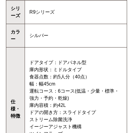
シリ
R9シリーズ
ーズ
カラ
シルバー
ー
ドアタイプ：ドアパネル型
庫内形状：ミドルタイプ
食器点数：約5人分（40点）
幅：幅45cm
運転コース：6コース(低温・少量・標準・
強力・予約・乾燥)
仕
庫内容積：約42L
様・
ドアの開き方：スライドタイプ
特徴
ストリーム除菌洗浄
イージーアジャスト機構