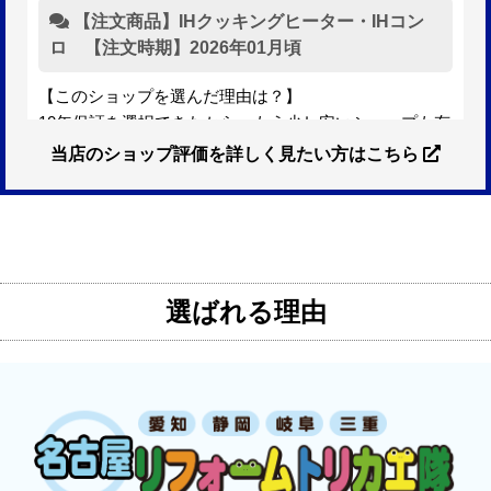
【注文商品】IHクッキングヒーター・IHコン
ロ 【注文時期】2026年01月頃
【このショップを選んだ理由は？】
10年保証を選択できたから。もう少し安いショップも有
ったが、5年保証しかなかった。
当店のショップ評価を詳しく見たい方はこちら
【注文からどのくらいで届きましたか？】
3日位
選ばれる理由
【その他感想・コメント】
特に問題なく使えています
ものおきものおき
さん
2025年12月26日 18:45
欲しい商品をスムーズに注文できましたか？