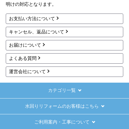
ショップからの連絡もしっかりありましたし、商品の梱
明けの対応となります。
包も、届いた後の連絡も十分なもので安心できました。
また機会があれば是非利用したいと思います。
お支払い方法について
キャンセル、返品について
きょりけ
さん
2025年11月9日 07:54
お届けについて
欲しい商品をスムーズに注文できましたか？
よくある質問
はい
運営会社について
ショップからの連絡や対応は適切でしたか？
はい
予定の期日までに商品が届きましたか？
カテゴリ一覧
はい
水回りリフォームのお客様はこちら
商品の梱包は必要十分なものでしたか？
はい
ご利用案内・工事について
またこのショップを利用したいですか？