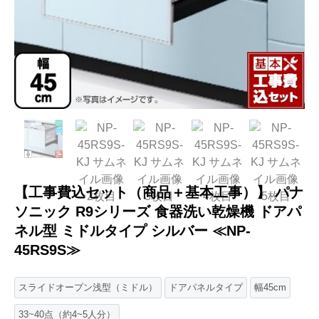
【工事費込セット（商品＋基本工事）】 パナ
ソニック R9シリーズ 食器洗い乾燥機 ドアパ
ネル型 ミドルタイプ シルバー ≪NP-
45RS9S≫
スライドオープン浅型（ミドル）
ドアパネルタイプ
幅45cm
33~40点（約4~5人分）