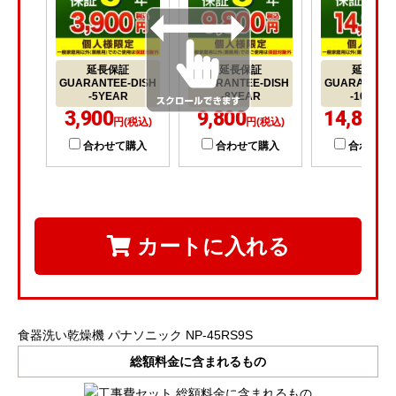
延長保証
延長保証
延長保証
GUARANTEE-DISH
GUARANTEE-DISH
GUARANTEE-
-5YEAR
-8YEAR
-10YEA
3,900
9,800
14,800
円(税込)
円(税込)
円
合わせて購入
合わせて購入
合わせて
カートに入れる
食器洗い乾燥機 パナソニック NP-45RS9S
総額料金に含まれるもの