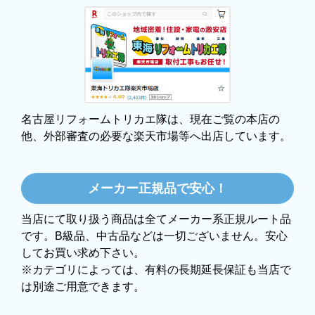
3日程で届きました。発送作業が早かったです。
【その他感想・コメント】
大手ネットショップよりも結構安いところで買うのは不
安でしたが、発送もかなり早くて、梱包も丁寧でした。
良いショップだと思います。
名古屋リフォームトリカエ隊は、現在ご覧の本店の
他、外部審査の必要な楽天市場等へ出店しています。
ぱぱまる2018
さん
2025年12月24日 21:44
メーカー正規品で安心！
欲しい商品をスムーズに注文できましたか？
当店にて取り扱う商品は全てメーカー系正規ルート品
はい
です。B級品、中古品などは一切ございません。安心
してお買い求め下さい。
ショップからの連絡や対応は適切でしたか？
※カテゴリによっては、有料の長期延長保証も当店で
はい
は別途ご用意できます。
予定の期日までに商品が届きましたか？