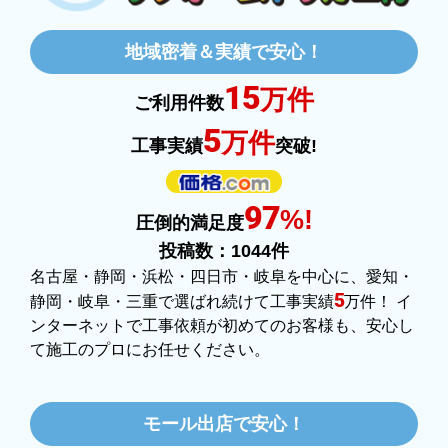
はい
地域密着＆実績で安心！
ショップからの連絡や対応は適切でしたか？
はい
15
万件
ご利用件数
予定の期日までに商品が届きましたか？
5
万件
はい
工事実績
突破!
商品の梱包は必要十分なものでしたか？
はい
97
%!
圧倒的満足度
またこのショップを利用したいですか？
投稿数：
1044
件
はい
名古屋・静岡・浜松・四日市・岐阜を中心に、愛知・
5
静岡・岐阜・三重で選ばれ続けて工事実績
万件！ イ
【注文商品】ヒーター・ストーブ 【注文時
ンターネットで工事依頼が初めてのお客様も、安心し
期】2025年11月頃（モバイルから）
て施工のプロにお任せください。
【このショップを選んだ理由は？】
価格.comで最安値だったから。
モール出店で安心！
【注文からどのくらいで届きましたか？】