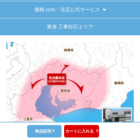
はい
価格.com・当店公式サービス
【注文商品】給湯器 【注文時期】2025年11
月頃（モバイルから）
東海 工事対応エリア
【このショップを選んだ理由は？】
キッチン混合栓に続いて2回目の利用です。価格がリー
ズナブルで、HPの構成から見てしっかりしている会社
だなと思っていたので再度利用。やはり期待通りにきち
んと対応してもらえました。
【注文からどのくらいで届きましたか？】
工事日を自分から発注の2週間先にしていたので、遅れ
ることもなく予定通りに工事前に到着。
【その他感想・コメント】
保証書に添付する工事店の証明もきちんと対応してくれ
てますので、アフターも安心できます。
商品説明
カートに入れる
次に何か交換タイミングが来たら、一番の候補先業者さ