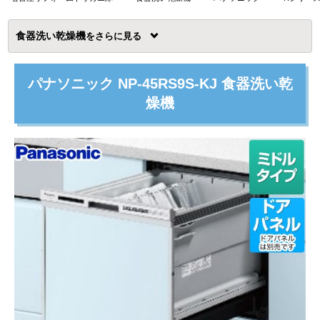
食器洗い乾燥機
を
パナソニック NP-45RS9S-KJ 食器洗い乾
燥機