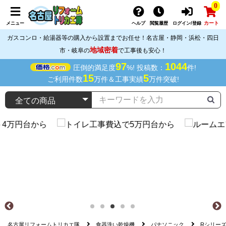
0
カート
メニュー
ヘルプ
閲覧履歴
ログイン/登録
ガスコンロ・給湯器等の購入から設置までお任せ！名古屋・静岡・浜松・四日
地域密着
市・岐阜の
で工事後も安心！
97
1044
圧倒的満足度
%! 投稿数：
件!
15
5
ご利用件数
万件＆工事実績
万件突破!
名古屋リフォームトリカエ隊
食器洗い乾燥機
パナソニック
Rシリー