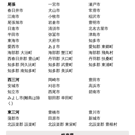
欲しい商品をスムーズに注文できましたか？
尾張
一宮市
瀬戸市
春日井市
犬山市
常滑市
はい
江南市
小牧市
稲沢市
ショップからの連絡や対応は適切でしたか？
尾張旭市
岩倉市
豊明市
日進市
清須市
北名古屋市
はい
半田市
弥冨市
津島市
予定の期日までに商品が届きましたか？
東海市
大府市
知多市
愛西市
あま市
愛知郡 東郷町
はい
海部郡 大治町
海部郡 蟹江町
海部郡 飛鳥村
商品の梱包は必要十分なものでしたか？
西春日井郡 豊山町
丹羽郡 大口町
丹羽郡 扶桑町
知多郡 阿久比町
知多郡 武豊町
知多郡 東浦町
はい
知多郡 南知多町
知多郡 美浜町
またこのショップを利用したいですか？
西三河
岡崎市
豊田市
はい
安城市
刈谷市
高浜市
知立市
西尾市
碧南市
みよし市(離島は除
額田郡 幸田町
【注文商品】換気扇・レンジフー
く)
ド 【注文時期】2025年08月頃（モバイル
東三河
豊橋市
豊川市
から）
蒲郡市
田原市
新城市
北設楽郡 設楽町
北設楽郡 東栄町
北設楽郡 豊根村
【このショップを選んだ理由は？】