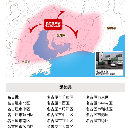
キッチン混合栓に続いて2回目の利用です。価格が
リーズナブルで、HPの構成から見てしっかりして
いる会社だなと思っていたので再度利用。やはり
期待通りにきちんと対応してもらえました。
【注文からどのくらいで届きましたか？】
工事日を自分から発注の2週間先にしていたので、
遅れることもなく予定通りに工事前に到着。
【その他感想・コメント】
保証書に添付する工事店の証明もきちんと対応し
てくれてますので、アフターも安心できます。
愛知県
次に何か交換タイミングが来たら、一番の候補先
業者さんです。
名古屋
名古屋市千種区
名古屋市東区
名古屋市北区
名古屋市西区
名古屋市中村区
名古屋市中区
名古屋市昭和区
名古屋市瑞穂区
名古屋市熱田区
名古屋市中川区
名古屋市港区
ピングーヒサコ
さん
名古屋市南区
名古屋市守山区
名古屋市緑区
2025年10月30日 14:53
名古屋市名東区
名古屋市天白区