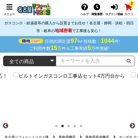
0
カート
メニュー
ヘルプ
閲覧履歴
ログイン/登録
ガスコンロ・給湯器等の購入から設置までお任せ！名古屋・静岡・浜松・四日
地域密着
市・岐阜の
で工事後も安心！
97
1044
圧倒的満足度
%! 投稿数：
件!
15
5
ご利用件数
万件＆工事実績
万件突破!
名古屋リフォームトリカエ隊
業務用機器
業務用厨房機器
ホシザキ テ