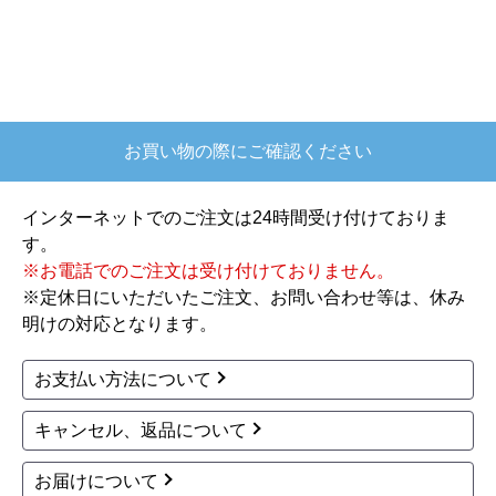
年10月頃
【このショップを選んだ理由は？】
欲しかったガス釜がほぼ最安で、他の方の評価も
高かったので決めました
お買い物の際にご確認ください
【注文からどのくらいで届きましたか？】
注文が確定して3日で届きました。在庫があったの
インターネットでのご注文は24時間受け付けておりま
もあると思いますがあまりに早かったので少し驚
す。
きました。
※お電話でのご注文は受け付けておりません。
※定休日にいただいたご注文、お問い合わせ等は、休み
【その他感想・コメント】
明けの対応となります。
ショップからの連絡もしっかりありましたし、商
品の梱包も、届いた後の連絡も十分なもので安心
お支払い方法について
できました。また機会があれば是非利用したいと
思います。
キャンセル、返品について
お届けについて
きょりけ
さん