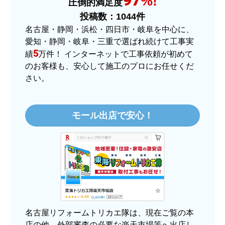
%!
圧倒的満足度
またこのショップを利用したいですか？
投稿数：
1044
件
はい
名古屋・静岡・浜松・四日市・岐阜を中心に、
愛知・静岡・岐阜・三重で選ばれ続けて工事実
【注文商品】ヒーター・ストーブ 【注
5
績
万件！ インターネットで工事依頼が初めて
文時期】2025年11月頃（モバイルから）
のお客様も、安心して施工のプロにお任せくだ
さい。
【このショップを選んだ理由は？】
価格.comで最安値だったから。
モール出店で安心！
【注文からどのくらいで届きましたか？】
3日程で届きました。発送作業が早かったです。
【その他感想・コメント】
大手ネットショップよりも結構安いところで買う
のは不安でしたが、発送もかなり早くて、梱包も
丁寧でした。
良いショップだと思います。
名古屋リフォームトリカエ隊は、現在ご覧の本
店の他、外部審査の必要な楽天市場等へ出店し