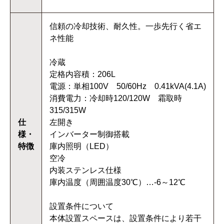
信頼の冷却技術、耐久性。一歩先行く省エ
ネ性能
冷蔵
定格内容積：206L
電源：単相100V 50/60Hz 0.41kVA(4.1A)
消費電力：冷却時120/120W 霜取時
315/315W
仕
左開き
様・
インバーター制御搭載
特徴
庫内照明（LED）
空冷
内装ステンレス仕様
庫内温度（周囲温度30℃）…-6～12℃
設置条件について
本体設置スペースは、設置条件により若干