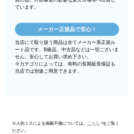
ています。
ぱぱまる2018
さん
2025年12月24日 21:44
メーカー正規品で安心！
欲しい商品をスムーズに注文できましたか？
当店にて取り扱う商品は全てメーカー系正規ル
はい
ート品です。B級品、中古品などは一切ございま
ショップからの連絡や対応は適切でしたか？
せん。安心してお買い求め下さい。
はい
※カテゴリによっては、有料の長期延長保証も
当店では別途ご用意できます。
予定の期日までに商品が届きましたか？
はい
商品の梱包は必要十分なものでしたか？
はい
またこのショップを利用したいですか？
はい
※人的ミスによる掲載不備については、
こちら
をご覧く
【注文商品】炊飯器 【注文時期】2025
ださい。