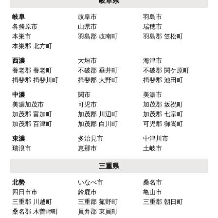
岐阜県
値段がとても安かったしレビューの内容がよかっ
岐阜
岐阜市
羽島市
た
各務原市
山県市
瑞穂市
【注文からどのくらいで届きましたか？】
本巣市
羽島郡 岐南町
羽島郡 笠松町
本巣郡 北方町
予定通りで
西濃
大垣市
海津市
【その他感想・コメント】
養老郡 養老町
不破郡 垂井町
不破郡 関ケ原町
揖斐郡 揖斐川町
揖斐郡 大野町
揖斐郡 池田町
中濃
関市
美濃市
マークレ
さん
美濃加茂市
可児市
加茂郡 坂祝町
加茂郡 富加町
加茂郡 川辺町
加茂郡 七宗町
2025年10月10日 21:04
加茂郡 百津町
加茂郡 白川町
可児郡 御嵩町
欲しい商品をスムーズに注文できましたか？
東濃
多治見市
中津川市
はい
瑞浪市
恵那市
土岐市
ショップからの連絡や対応は適切でしたか？
三重県
はい
北勢
いなべ市
桑名市
四日市市
鈴鹿市
亀山市
予定の期日までに商品が届きましたか？
三重郡 川越町
三重郡 菰野町
三重郡 朝日町
はい
桑名郡 木曽岬町
員弁郡 東員町