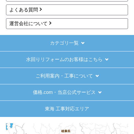
2025年11月9日 07:54
よくある質問
欲しい商品をスムーズに注文できましたか？
運営会社について
はい
ショップからの連絡や対応は適切でしたか？
はい
カテゴリ一覧
予定の期日までに商品が届きましたか？
水回りリフォームのお客様はこちら
はい
商品の梱包は必要十分なものでしたか？
ご利用案内・工事について
はい
またこのショップを利用したいですか？
価格.com・当店公式サービス
はい
東海 工事対応エリア
【注文商品】給湯器 【注文時期】2025
年11月頃（モバイルから）
【このショップを選んだ理由は？】