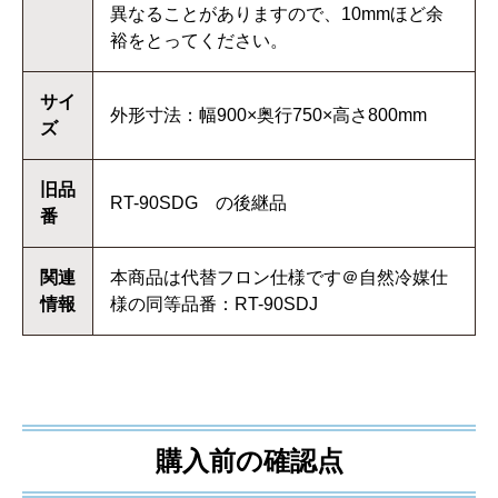
異なることがありますので、10mmほど余
裕をとってください。
サイ
外形寸法：幅900×奥行750×高さ800mm
ズ
旧品
RT-90SDG の後継品
番
関連
本商品は代替フロン仕様です＠自然冷媒仕
情報
様の同等品番：RT-90SDJ
購入前の確認点