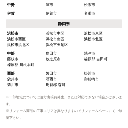
商品の梱包は必要十分なものでしたか？
中勢
津市
松阪市
はい
伊賀
伊賀市
名張市
またこのショップを利用したいですか？
静岡県
はい
浜松市
浜松市中区
浜松市東区
浜松市西区
浜松市南区
浜松市北区
【注文商品】浄水器・整水器 【注文時
浜松市浜北区
浜松市天竜区
期】2025年07月頃（モバイルから）
中部
島田市
焼津市
藤枝市
牧之原市
榛原郡 吉田町
【このショップを選んだ理由は？】
榛原郡 川根本町
近隣で安く、評判が良かったため
西部
磐田市
掛川市
袋井市
湖西市
御前崎市
【注文からどのくらいで届きましたか？】
菊川市
周智郡 森町
取付工事の数日前に調整して届けてくれた
※一部地域については遠方出張費発生、または対応できない場合がございま
【その他感想・コメント】
す。
作業をされた方はスムーズで親切でした
※リフォーム商品の工事エリアは異なりますのでリフォームページにてご確
認下さい。