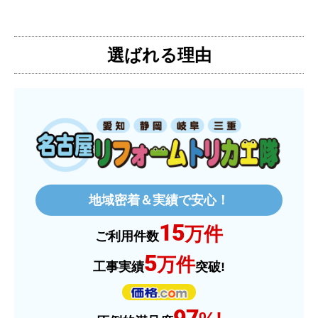
【注文からどのくらいで届きましたか？】
3日位
選ばれる理由
【その他感想・コメント】
特に問題なく使えています
ものおきものおき
さん
2025年12月26日 18:45
欲しい商品をスムーズに注文できましたか？
はい
地域密着＆実績で安心！
ショップからの連絡や対応は適切でしたか？
15
はい
万件
ご利用件数
予定の期日までに商品が届きましたか？
5
万件
工事実績
突破!
はい
商品の梱包は必要十分なものでしたか？
97
はい